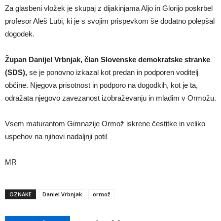
Za glasbeni vložek je skupaj z dijakinjama Aljo in Glorijo poskrbel
profesor Aleš Lubi, ki je s svojim prispevkom še dodatno polepšal
dogodek.
Župan Danijel Vrbnjak, član Slovenske demokratske stranke
(SDS),
se je ponovno izkazal kot predan in podporen voditelj
občine. Njegova prisotnost in podporo na dogodkih, kot je ta,
odražata njegovo zavezanost izobraževanju in mladim v Ormožu.
Vsem maturantom Gimnazije Ormož iskrene čestitke in veliko
uspehov na njihovi nadaljnji poti!
MR
OZNAKE
Daniel Vrbnjak
ormož