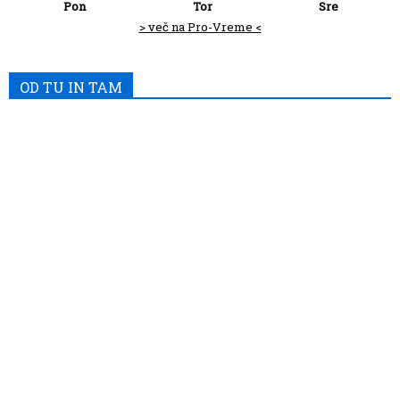
Pon
Tor
Sre
> več na Pro-Vreme <
OD TU IN TAM