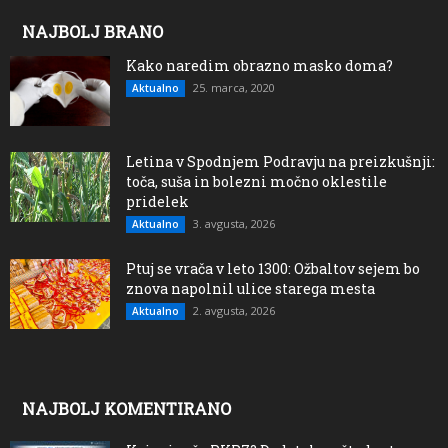
NAJBOLJ BRANO
Kako naredim obrazno masko doma?
25. marca, 2020
Aktualno
Letina v Spodnjem Podravju na preizkušnji:
toča, suša in bolezni močno oklestile
pridelek
3. avgusta, 2026
Aktualno
Ptuj se vrača v leto 1300: Ožbaltov sejem bo
znova napolnil ulice starega mesta
2. avgusta, 2026
Aktualno
NAJBOLJ KOMENTIRANO