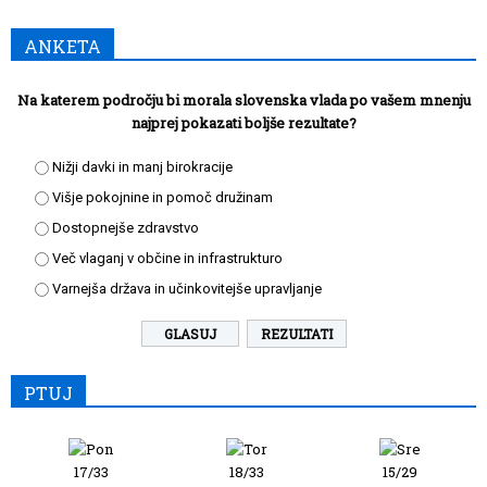
ANKETA
Na katerem področju bi morala slovenska vlada po vašem mnenju
najprej pokazati boljše rezultate?
Nižji davki in manj birokracije
Višje pokojnine in pomoč družinam
Dostopnejše zdravstvo
Več vlaganj v občine in infrastrukturo
Varnejša država in učinkovitejše upravljanje
REZULTATI
PTUJ
17/33
18/33
15/29