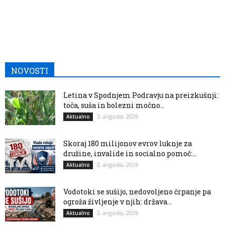
NOVOSTI
Letina v Spodnjem Podravju na preizkušnji:
toča, suša in bolezni močno...
3. avgusta, 2026
Aktualno
Skoraj 180 milijonov evrov luknje za
družine, invalide in socialno pomoč:...
2. avgusta, 2026
Aktualno
Vodotoki se sušijo, nedovoljeno črpanje pa
ogroža življenje v njih: država...
2. avgusta, 2026
Aktualno