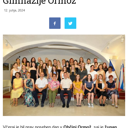
Gimnazije Ormož
12. julija, 2024
Včeraj je bil prav poseben dan v
Občini Ormož,
saj je
župan