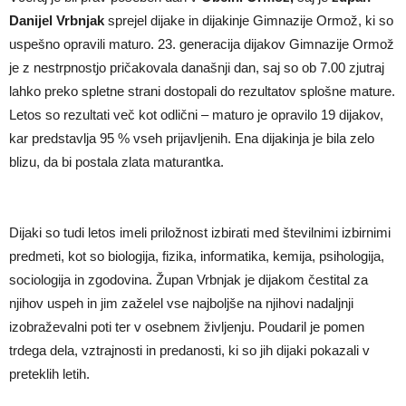
Danijel Vrbnjak
sprejel dijake in dijakinje Gimnazije Ormož, ki so
uspešno opravili maturo. 23. generacija dijakov Gimnazije Ormož
je z nestrpnostjo pričakovala današnji dan, saj so ob 7.00 zjutraj
lahko preko spletne strani dostopali do rezultatov splošne mature.
Letos so rezultati več kot odlični – maturo je opravilo 19 dijakov,
kar predstavlja 95 % vseh prijavljenih. Ena dijakinja je bila zelo
blizu, da bi postala zlata maturantka.
Dijaki so tudi letos imeli priložnost izbirati med številnimi izbirnimi
predmeti, kot so biologija, fizika, informatika, kemija, psihologija,
sociologija in zgodovina. Župan Vrbnjak je dijakom čestital za
njihov uspeh in jim zaželel vse najboljše na njihovi nadaljnji
izobraževalni poti ter v osebnem življenju. Poudaril je pomen
trdega dela, vztrajnosti in predanosti, ki so jih dijaki pokazali v
preteklih letih.