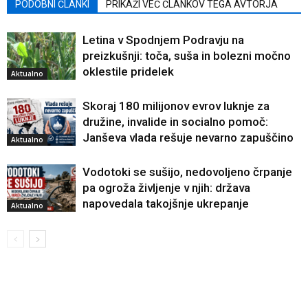
PODOBNI ČLANKI
PRIKAŽI VEČ ČLANKOV TEGA AVTORJA
Letina v Spodnjem Podravju na
preizkušnji: toča, suša in bolezni močno
oklestile pridelek
Aktualno
Skoraj 180 milijonov evrov luknje za
družine, invalide in socialno pomoč:
Janševa vlada rešuje nevarno zapuščino
Aktualno
Vodotoki se sušijo, nedovoljeno črpanje
pa ogroža življenje v njih: država
napovedala takojšnje ukrepanje
Aktualno