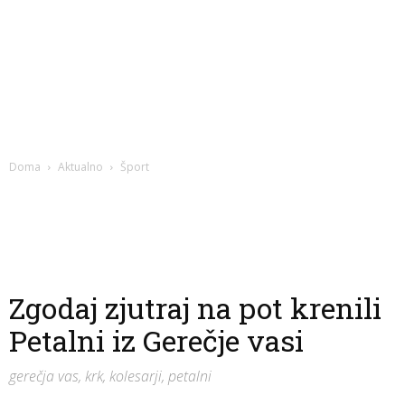
Doma
Aktualno
Šport
Zgodaj zjutraj na pot krenili
Petalni iz Gerečje vasi
gerečja vas, krk, kolesarji, petalni