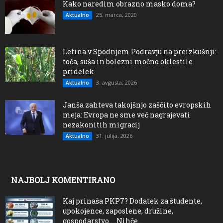
Kako naredim obrazno masko doma?
25. marca, 2020
Aktualno
Letina v Spodnjem Podravju na preizkušnji:
toča, suša in bolezni močno oklestile
pridelek
3. avgusta, 2026
Aktualno
Janša zahteva takojšnjo zaščito evropskih
meja: Evropa ne sme več nagrajevati
nezakonitih migracij
31. julija, 2026
Aktualno
NAJBOLJ KOMENTIRANO
Kaj prinaša PKP7? Dodatek za študente,
upokojence, zaposlene, družine,
gospodarstvo…. Nihče...