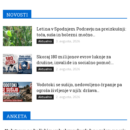
NOVOSTI
Letina v Spodnjem Podravju na preizkušnji:
toča, suša in bolezni močno...
3. avgusta, 2026
Aktualno
Skoraj 180 milijonov evrov luknje za
družine, invalide in socialno pomoč:...
2. avgusta, 2026
Aktualno
Vodotoki se sušijo, nedovoljeno črpanje pa
ogroža življenje v njih: država...
2. avgusta, 2026
Aktualno
ANKETA