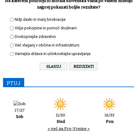
Na katerem področju bi morala slovenska vlada po vašem mnenju
najprej pokazati boljše rezultate?
Nižji davki in manj birokracije
Višje pokojnine in pomoč družinam
Dostopnejše zdravstvo
Več vlaganj v občine in infrastrukturo
Varnejša država in učinkovitejše upravljanje
REZULTATI
PTUJ
17/27
11/30
16/33
Sob
Ned
Pon
> več na Pro-Vreme <