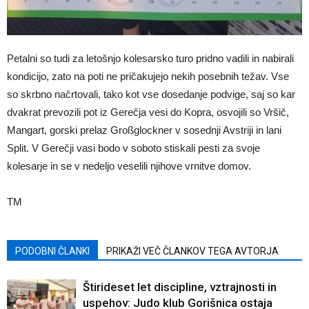
Petalni so tudi za letošnjo kolesarsko turo pridno vadili in nabirali
kondicijo, zato na poti ne pričakujejo nekih posebnih težav. Vse
so skrbno načrtovali, tako kot vse dosedanje podvige, saj so kar
dvakrat prevozili pot iz Gerečja vesi do Kopra, osvojili so Vršič,
Mangart, gorski prelaz Großglockner v sosednji Avstriji in lani
Split. V Gerečji vasi bodo v soboto stiskali pesti za svoje
kolesarje in se v nedeljo veselili njihove vrnitve domov.
TM
PODOBNI ČLANKI
PRIKAŽI VEČ ČLANKOV TEGA AVTORJA
Štirideset let discipline, vztrajnosti in
uspehov: Judo klub Gorišnica ostaja