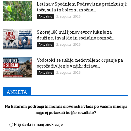
Letina v Spodnjem Podravju na preizkušnji:
toča, suša in bolezni močno...
3. avgusta, 2026
Aktualno
Skoraj 180 milijonov evrov luknje za
družine, invalide in socialno pomoč:...
2. avgusta, 2026
Aktualno
Vodotoki se sušijo, nedovoljeno črpanje pa
ogroža življenje v njih: država...
2. avgusta, 2026
Aktualno
ANKETA
Na katerem področju bi morala slovenska vlada po vašem mnenju
najprej pokazati boljše rezultate?
Nižji davki in manj birokracije