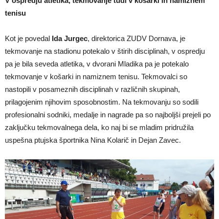
V ospredju atletika, tekmovanje tudi v košarki in namiznem
tenisu
Kot je povedal
Ida Jurgec
, direktorica ZUDV Dornava, je
tekmovanje na stadionu potekalo v štirih disciplinah, v ospredju
pa je bila seveda atletika, v dvorani Mladika pa je potekalo
tekmovanje v košarki in namiznem tenisu. Tekmovalci so
nastopili v posameznih disciplinah v različnih skupinah,
prilagojenim njihovim sposobnostim. Na tekmovanju so sodili
profesionalni sodniki, medalje in nagrade pa so najboljši prejeli po
zaključku tekmovalnega dela, ko naj bi se mladim pridružila
uspešna ptujska športnika Nina Kolarič in Dejan Zavec.