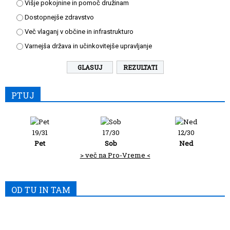
Višje pokojnine in pomoč družinam
Dostopnejše zdravstvo
Več vlaganj v občine in infrastrukturo
Varnejša država in učinkovitejše upravljanje
REZULTATI
PTUJ
19/31
17/30
12/30
Pet
Sob
Ned
> več na Pro-Vreme <
OD TU IN TAM