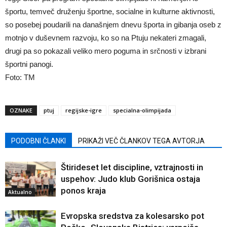
športu, temveč druženju športne, socialne in kulturne aktivnosti,
so posebej poudarili na današnjem dnevu športa in gibanja oseb z
motnjo v duševnem razvoju, ko so na Ptuju nekateri zmagali,
drugi pa so pokazali veliko mero poguma in srčnosti v izbrani
športni panogi.
Foto: TM
OZNAKE
ptuj
regijske-igre
specialna-olimpijada
PODOBNI ČLANKI
PRIKAŽI VEČ ČLANKOV TEGA AVTORJA
Štirideset let discipline, vztrajnosti in
uspehov: Judo klub Gorišnica ostaja
ponos kraja
Aktualno
Evropska sredstva za kolesarsko pot