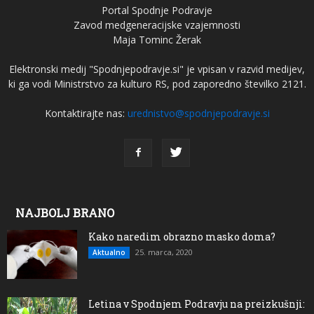
Portal Spodnje Podravje
Zavod medgeneracijske vzajemnosti
Maja Tominc Žerak
Elektronski medij "Spodnjepodravje.si" je vpisan v razvid medijev,
ki ga vodi Ministrstvo za kulturo RS, pod zaporedno številko 2121.
Kontaktirajte nas:
urednistvo@spodnjepodravje.si
NAJBOLJ BRANO
Kako naredim obrazno masko doma?
25. marca, 2020
Aktualno
Letina v Spodnjem Podravju na preizkušnji: