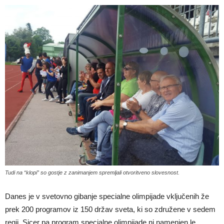
Tudi na “klopi” so gostje z zanimanjem spremljali otvoritveno slovesnost.
Danes je v svetovno gibanje specialne olimpijade vključenih že
prek 200 programov iz 150 držav sveta, ki so združene v sedem
regij. Sicer pa program specialne olimpijade ni namenjen le