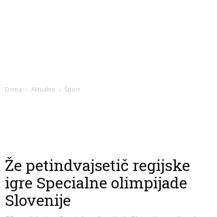
Doma
Aktualno
Šport
Že petindvajsetič regijske
igre Specialne olimpijade
Slovenije