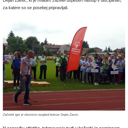
Dejan Zavec, ki je mladim zaželel uspešen nastop v disciplinah,
za katere so se posebej pripravljali.
Začetek iger je slovesno razglasil boksar Dejan Zavec.