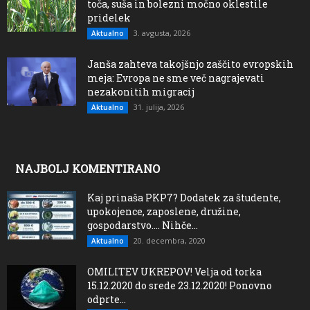
toča, suša in bolezni močno oklestile
pridelek
3. avgusta, 2026
Aktualno
Janša zahteva takojšnjo zaščito evropskih
meja: Evropa ne sme več nagrajevati
nezakonitih migracij
31. julija, 2026
Aktualno
NAJBOLJ KOMENTIRANO
Kaj prinaša PKP7? Dodatek za študente,
upokojence, zaposlene, družine,
gospodarstvo…. Nihče...
20. decembra, 2020
Aktualno
OMILITEV UKREPOV! Velja od torka
15.12.2020 do srede 23.12.2020! Ponovno
odprte...