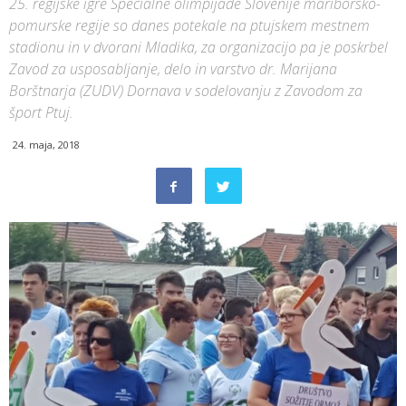
25. regijske igre Specialne olimpijade Slovenije mariborsko-
pomurske regije so danes potekale na ptujskem mestnem
stadionu in v dvorani Mladika, za organizacijo pa je poskrbel
Zavod za usposabljanje, delo in varstvo dr. Marijana
Borštnarja (ZUDV) Dornava v sodelovanju z Zavodom za
šport Ptuj.
24. maja, 2018