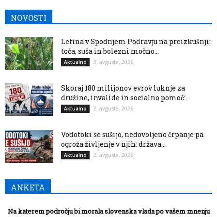
NOVOSTI
Letina v Spodnjem Podravju na preizkušnji:
toča, suša in bolezni močno...
3. avgusta, 2026
Aktualno
Skoraj 180 milijonov evrov luknje za
družine, invalide in socialno pomoč:...
2. avgusta, 2026
Aktualno
Vodotoki se sušijo, nedovoljeno črpanje pa
ogroža življenje v njih: država...
2. avgusta, 2026
Aktualno
ANKETA
Na katerem področju bi morala slovenska vlada po vašem mnenju