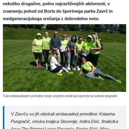
nekoliko drugačno, polno najrazličnejših aktivnosti, v
znamenju pohod od Borla do športnega parka Zavrč in
medgeneracijskega srečanja z dobrodelno noto.
Tudi ambasadorjem prireditve bodo verjetno ostali lepi spomini na sobotni dogodek.
V Zavrču so jih obiskali ambasadorji prireditve: Katarina
Pungračič, vinska kraljica Slovenije, Indira Ekić, finalistka
šova The Biggest Loser Slovenija, Emina Ekić, Miss