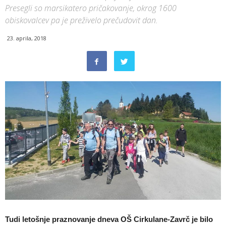
Presegli so marsikatero pričakovanje, okrog 1600
obiskovalcev pa je preživelo prečudovit dan.
23. aprila, 2018
Tudi letošnje praznovanje dneva OŠ Cirkulane-Zavrč je bilo