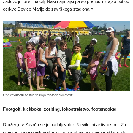
zadovoljni prišli na cilj. Naši najmlajši pa so prehodili krajšo pot od
cerkve Device Marije do završkega stadiona.«
Obiskovalcem so bile na voljo različne aktivnosti
Footgolf, kickboks, zorbing, lokostrelstvo, footsnooke
r
Druženje v Zavrču se je nadaljevalo s številnimi aktivnostmi. Za
učence in vse obiskovalce so pripravili najrazličnejše aktivnosti: