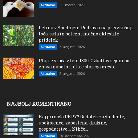
25. marca, 2020
Aktualno
Letina v Spodnjem Podravju na preizkušnji:
toča, suša in bolezni močno oklestile
pridelek
3. avgusta, 2026
Aktualno
Ptuj se vrača v leto 1300: Ožbaltov sejem bo
znova napolnil ulice starega mesta
2. avgusta, 2026
Aktualno
NAJBOLJ KOMENTIRANO
Kaj prinaša PKP7? Dodatek za študente,
upokojence, zaposlene, družine,
gospodarstvo…. Nihče...
20. decembra, 2020
Aktualno