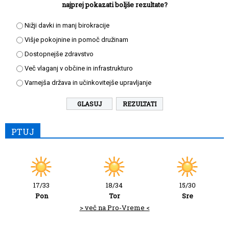
najprej pokazati boljše rezultate?
Nižji davki in manj birokracije
Višje pokojnine in pomoč družinam
Dostopnejše zdravstvo
Več vlaganj v občine in infrastrukturo
Varnejša država in učinkovitejše upravljanje
REZULTATI
PTUJ
17/33
18/34
15/30
Pon
Tor
Sre
> več na Pro-Vreme <