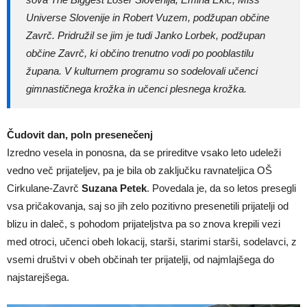
Universe Slovenije in Robert Vuzem, podžupan občine
Zavrč. Pridružil se jim je tudi Janko Lorbek, podžupan
občine Zavrč, ki občino trenutno vodi po pooblastilu
župana. V kulturnem programu so sodelovali učenci
gimnastičnega krožka in učenci plesnega krožka.
Čudovit dan, poln presenečenj
Izredno vesela in ponosna, da se prireditve vsako leto udeleži
vedno več prijateljev, pa je bila ob zaključku ravnateljica OŠ
Cirkulane-Zavrč
Suzana Petek
. Povedala je, da so letos presegli
vsa pričakovanja, saj so jih zelo pozitivno presenetili prijatelji od
blizu in daleč, s pohodom prijateljstva pa so znova krepili vezi
med otroci, učenci obeh lokacij, starši, starimi starši, sodelavci, z
vsemi društvi v obeh občinah ter prijatelji, od najmlajšega do
najstarejšega.