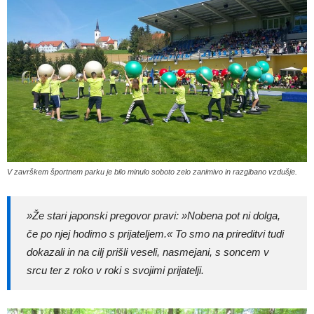
V završkem športnem parku je bilo minulo soboto zelo zanimivo in razgibano vzdušje.
»Že stari japonski pregovor pravi: »Nobena pot ni dolga,
če po njej hodimo s prijateljem.« To smo na prireditvi tudi
dokazali in na cilj prišli veseli, nasmejani, s soncem v
srcu ter z roko v roki s svojimi prijatelji.