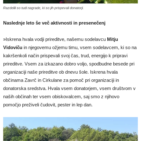
Razdelili so tudi nagrade, ki so jih prispevali donatorji.
Naslednje leto še več aktivnosti in presenečenj
»Iskrena hvala vodji prireditve, našemu sodelavcu
Mitju
Vidoviču
in njegovemu ožjemu timu, vsem sodelavcem, ki so na
kakršenkoli način prispevali svoj čas, trud, energijo k pripravi
prireditve. Vsem za izkazano dobro voljo, spodbudne besede pri
organizaciji naše prireditve ob dnevu šole. Iskrena hvala
občinama Zavrč in Cirkulane za pomoč pri organizaciji in
donatorska sredstva. Hvala vsem donatorjem, vsem društvom v
naših občinah ter vsem obiskovalcem, saj smo z njihovo
pomočjo preživeli čudovit, pester in lep dan.