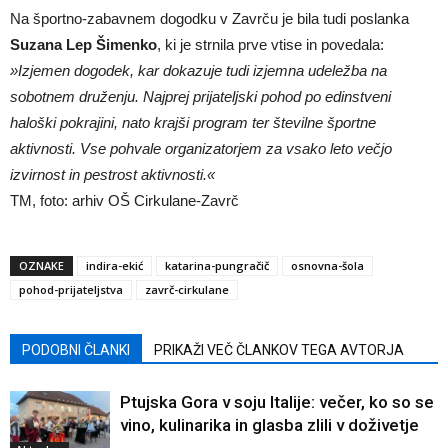
Na športno-zabavnem dogodku v Zavrču je bila tudi poslanka
Suzana Lep Šimenko
, ki je strnila prve vtise in povedala:
»Izjemen dogodek, kar dokazuje tudi izjemna udeležba na
sobotnem druženju. Najprej prijateljski pohod po edinstveni
haloški pokrajini, nato krajši program ter številne športne
aktivnosti. Vse pohvale organizatorjem za vsako leto večjo
izvirnost in pestrost aktivnosti.«
TM, foto: arhiv OŠ Cirkulane-Zavrč
OZNAKE
indira-ekić
katarina-pungračič
osnovna-šola
pohod-prijateljstva
zavrč-cirkulane
PODOBNI ČLANKI
PRIKAŽI VEČ ČLANKOV TEGA AVTORJA
Ptujska Gora v soju Italije: večer, ko so se
vino, kulinarika in glasba zlili v doživetje