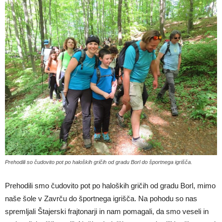
Prehodili so čudovito pot po haloških gričih od gradu Borl do športnega igrišča.
Prehodili smo čudovito pot po haloških gričih od gradu Borl, mimo
naše šole v Zavrču do športnega igrišča. Na pohodu so nas
spremljali Štajerski frajtonarji in nam pomagali, da smo veseli in