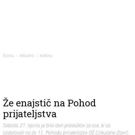
Doma
Aktualno
Kultura
Že enajstič na Pohod
prijateljstva
Sobota, 21. aprila je bila dan presežkov za vse, ki so
sodelovali na že 11. Pohodu prijateljstva OŠ Cirkulane-Zavrč.