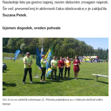
Naslednje leto pa gremo naprej, novim delovnim zmagam naproti.
Še več presenečenj in aktivnosti čaka obiskovalce,« je zaključila
Suzana Petek
.
Izjemen dogodek, vreden pohvale
Vsi, ki so se udeležili sobotnega 11. Pohoda prijateljstva so v Halozah doživeli veliko
lepega