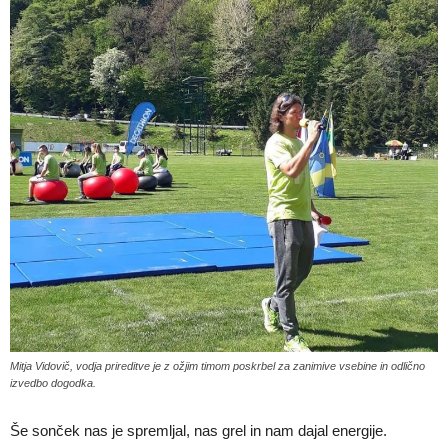
Mitja Vidovič, vodja prireditve je z ožjim timom poskrbel za zanimive vsebine in odlično
izvedbo dogodka.
Še sonček nas je spremljal, nas grel in nam dajal energije.