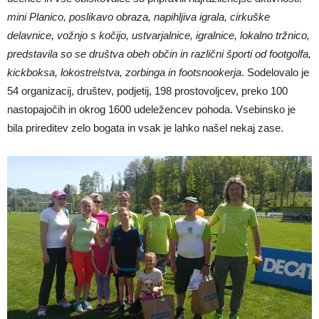
mini Planico, poslikavo obraza, napihljiva igrala, cirkuške
delavnice, vožnjo s kočijo, ustvarjalnice, igralnice, lokalno tržnico,
predstavila so se društva obeh občin in različni športi od footgolfa,
kickboksa, lokostrelstva, zorbinga in footsnookerja
. Sodelovalo je
54 organizacij, društev, podjetij, 198 prostovoljcev, preko 100
nastopajočih in okrog 1600 udeležencev pohoda. Vsebinsko je
bila prireditev zelo bogata in vsak je lahko našel nekaj zase.