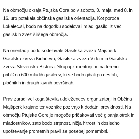
Na območju okraja Ptujska Gora bo v soboto, 9. maja, med 8. in
16. uro potekala občinska gasilska orientacija. Kot poroča
Lokalec.si, bodo na dogodku sodelovali mladi gasilci iz več
gasilskih zvez širšega območja.
Na orientaciji bodo sodelovale Gasilska zveza Majšperk,
Gasilska zveza Kidričevo, Gasilska zveza Videm in Gasilska
zveza Slovenska Bistrica. Skupaj z mentorji bo na terenu
približno 600 mladih gasilcev, ki se bodo gibali po cestah,
pločnikih in drugih javnih površinah.
Prav zaradi velikega števila udeležencev organizatorji in Občina
Majšperk krajane ter voznike pozivajo k dodatni previdnosti. Na
območju Ptujske Gore je mogoče pričakovati več gibanja otrok in
mladostnikov, zato bodo strpnost, nižja hitrost in dosledno
upoštevanje prometnih pravil še posebej pomembni.