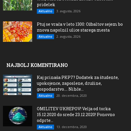
pridelek
3. avgusta, 2026
Aktualno
Ptuj se vrača v leto 1300: Ožbaltov sejem bo
znova napolnil ulice starega mesta
2. avgusta, 2026
Aktualno
NAJBOLJ KOMENTIRANO
Kaj prinaša PKP7? Dodatek za študente,
upokojence, zaposlene, družine,
gospodarstvo…. Nihče...
20. decembra, 2020
Aktualno
OMILITEV UKREPOV! Velja od torka
15.12.2020 do srede 23.12.2020! Ponovno
odprte...
13. decembra, 2020
Aktualno