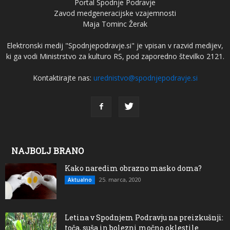
Portal Spodnje Podravje
Zavod medgeneracijske vzajemnosti
Maja Tominc Žerak
Elektronski medij "Spodnjepodravje.si" je vpisan v razvid medijev,
ki ga vodi Ministrstvo za kulturo RS, pod zaporedno številko 2121.
Kontaktirajte nas:
urednistvo@spodnjepodravje.si
NAJBOLJ BRANO
Kako naredim obrazno masko doma?
25. marca, 2020
Aktualno
Letina v Spodnjem Podravju na preizkušnji:
toča, suša in bolezni močno oklestile