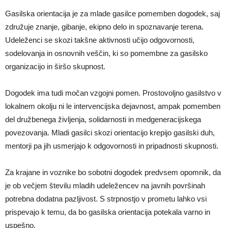
Gasilska orientacija je za mlade gasilce pomemben dogodek, saj
združuje znanje, gibanje, ekipno delo in spoznavanje terena.
Udeleženci se skozi takšne aktivnosti učijo odgovornosti,
sodelovanja in osnovnih veščin, ki so pomembne za gasilsko
organizacijo in širšo skupnost.
Dogodek ima tudi močan vzgojni pomen. Prostovoljno gasilstvo v
lokalnem okolju ni le intervencijska dejavnost, ampak pomemben
del družbenega življenja, solidarnosti in medgeneracijskega
povezovanja. Mladi gasilci skozi orientacijo krepijo gasilski duh,
mentorji pa jih usmerjajo k odgovornosti in pripadnosti skupnosti.
Za krajane in voznike bo sobotni dogodek predvsem opomnik, da
je ob večjem številu mladih udeležencev na javnih površinah
potrebna dodatna pazljivost. S strpnostjo v prometu lahko vsi
prispevajo k temu, da bo gasilska orientacija potekala varno in
uspešno.