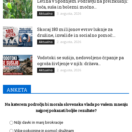
Letina v Spodnjem Podravju na preizkušnji:
toča, suša in bolezni močno...
3. avgusta, 2026
Aktualno
Skoraj 180 milijonov evrov luknje za
družine, invalide in socialno pomoč:...
2. avgusta, 2026
Aktualno
Vodotoki se sušijo, nedovoljeno črpanje pa
ogroža življenje v njih: država...
2. avgusta, 2026
Aktualno
ANKETA
Na katerem področju bi morala slovenska vlada po vašem mnenju
najprej pokazati boljše rezultate?
Nižji davki in manj birokracije
Višje pokojnine in pomoč družinam