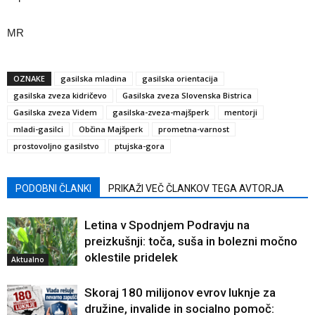
MR
OZNAKE
gasilska mladina
gasilska orientacija
gasilska zveza kidričevo
Gasilska zveza Slovenska Bistrica
Gasilska zveza Videm
gasilska-zveza-majšperk
mentorji
mladi-gasilci
Občina Majšperk
prometna-varnost
prostovoljno gasilstvo
ptujska-gora
PODOBNI ČLANKI
PRIKAŽI VEČ ČLANKOV TEGA AVTORJA
Letina v Spodnjem Podravju na
preizkušnji: toča, suša in bolezni močno
oklestile pridelek
Aktualno
Skoraj 180 milijonov evrov luknje za
družine, invalide in socialno pomoč: