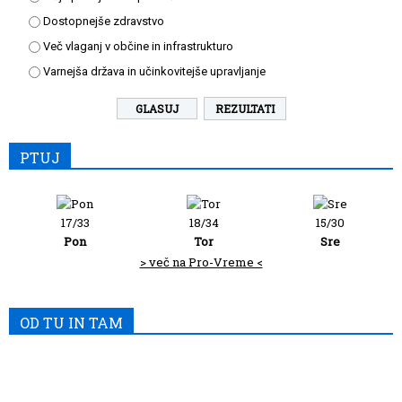
Dostopnejše zdravstvo
Več vlaganj v občine in infrastrukturo
Varnejša država in učinkovitejše upravljanje
REZULTATI
PTUJ
17/33
18/34
15/30
Pon
Tor
Sre
> več na Pro-Vreme <
OD TU IN TAM