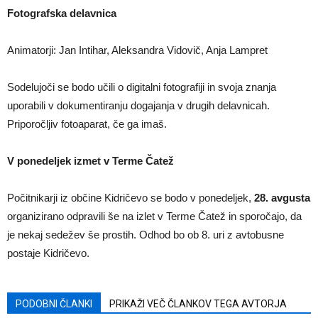
​Fotografska delavnica
Animatorji: Jan Intihar, Aleksandra Vidovič, Anja Lampret
Sodelujoči se bodo učili o digitalni fotografiji in svoja znanja
uporabili v dokumentiranju dogajanja v drugih delavnicah.
Priporočljiv fotoaparat, če ga imaš.
V ponedeljek izmet v Terme Čatež
Počitnikarji iz občine Kidričevo se bodo v ponedeljek,
28.
avgusta
organizirano odpravili še na izlet v Terme Čatež in sporočajo, da
je nekaj sedežev še prostih. Odhod bo ob 8. uri z avtobusne
postaje Kidričevo.
PODOBNI ČLANKI
PRIKAŽI VEČ ČLANKOV TEGA AVTORJA