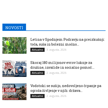
NOVOSTI
Letina v Spodnjem Podravju na preizkušnji:
toča, suša in bolezni močno...
3. avgusta, 2026
Aktualno
Skoraj 180 milijonov evrov luknje za
družine, invalide in socialno pomoč:...
2. avgusta, 2026
Aktualno
Vodotoki se sušijo, nedovoljeno črpanje pa
ogroža življenje v njih: država...
2. avgusta, 2026
Aktualno