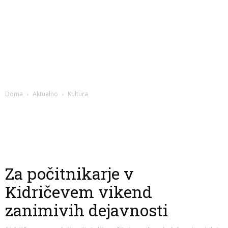
Doma
Aktualno
Kultura
Za počitnikarje v
Kidričevem vikend
zanimivih dejavnosti