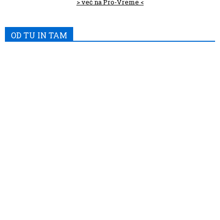
> več na Pro-Vreme <
OD TU IN TAM