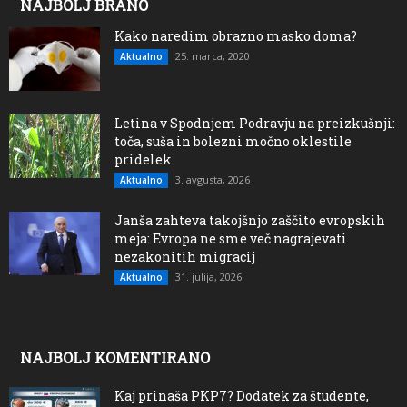
NAJBOLJ BRANO
Kako naredim obrazno masko doma?
25. marca, 2020
Aktualno
Letina v Spodnjem Podravju na preizkušnji:
toča, suša in bolezni močno oklestile
pridelek
3. avgusta, 2026
Aktualno
Janša zahteva takojšnjo zaščito evropskih
meja: Evropa ne sme več nagrajevati
nezakonitih migracij
31. julija, 2026
Aktualno
NAJBOLJ KOMENTIRANO
Kaj prinaša PKP7? Dodatek za študente,