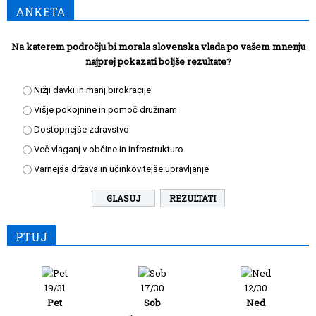
ANKETA
Na katerem področju bi morala slovenska vlada po vašem mnenju
najprej pokazati boljše rezultate?
Nižji davki in manj birokracije
Višje pokojnine in pomoč družinam
Dostopnejše zdravstvo
Več vlaganj v občine in infrastrukturo
Varnejša država in učinkovitejše upravljanje
REZULTATI
PTUJ
19/31
17/30
12/30
Pet
Sob
Ned