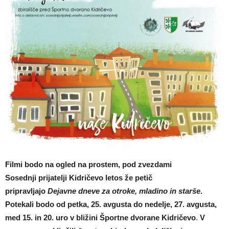
Filmi bodo na ogled na prostem, pod zvezdami
Sosednji prijatelji Kidričevo letos že petič
pripravljajo
Dejavne dneve za otroke, mladino in starše
.
Potekali bodo od petka, 25. avgusta do nedelje, 27. avgusta,
med 15. in 20. uro v bližini Športne dvorane Kidričevo
.
V