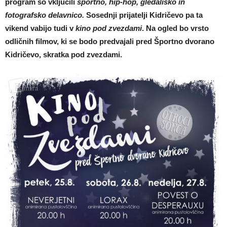
program so vključili
športno, hip-hop, gledališko in
fotografsko delavnico.
Sosednji prijatelji Kidričevo pa ta
vikend vabijo tudi
v
kino pod zvezdami
.
Na ogled bo vrsto
odličnih filmov, ki se bodo predvajali pred Športno dvorano
Kidričevo, skratka pod zvezdami.