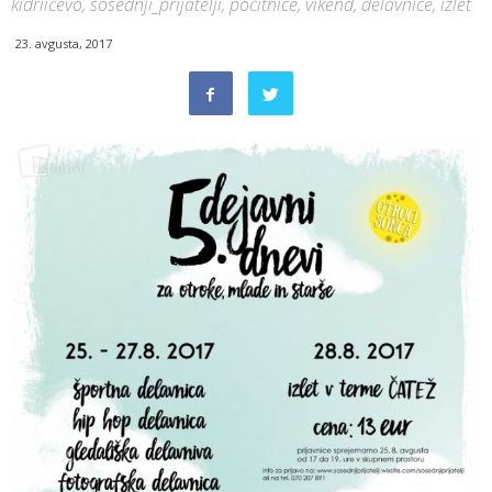
kidriičevo, sosednji_prijatelji, počitnice, vikend, delavnice, izlet
23. avgusta, 2017