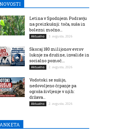
NOVOSTI
Letina v Spodnjem Podravju
na preizkušnji: toča, suša in
bolezni močno...
3. avgusta, 2026
Aktualno
Skoraj 180 milijonov evrov
luknje za družine, invalide in
socialno pomoč:...
2. avgusta, 2026
Aktualno
Vodotoki se sušijo,
nedovoljeno črpanje pa
ogroža življenje v njih:
država...
2. avgusta, 2026
Aktualno
ANKETA