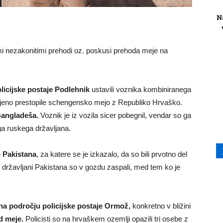
N
imi nezakonitimi prehodi oz. poskusi prehoda meje na
olicijske postaje Podlehnik
ustavili voznika kombiniranega
ljeno prestopile schengensko mejo z Republiko Hrvaško.
Bangladeša.
Voznik je iz vozila sicer pobegnil, vendar so ga
ega ruskega državljana.
e Pakistana
, za katere se je izkazalo, da so bili prvotno del
rije državljani Pakistana so v gozdu zaspali, med tem ko je
 na področju policijske postaje Ormož,
konkretno v bližini
d meje.
Policisti so na hrvaškem ozemlji opazili tri osebe z