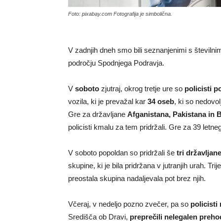
Foto: pixabay.com Fotografija je simbolična.
V zadnjih dneh smo bili seznanjenimi s številn
področju Spodnjega Podravja.
V
soboto
zjutraj, okrog tretje ure so
policisti p
vozila, ki je prevažal kar
34 oseb
, ki so nedovo
Gre za državljane
Afganistana, Pakistana in 
policisti kmalu za tem pridržali. Gre za 39 letn
V soboto popoldan so pridržali še
tri državljan
skupine, ki je bila pridržana v jutranjih urah. T
preostala skupina nadaljevala pot brez njih.
Včeraj, v nedeljo pozno zvečer, pa so
policisti
Središča ob Dravi,
preprečili nelegalen preho