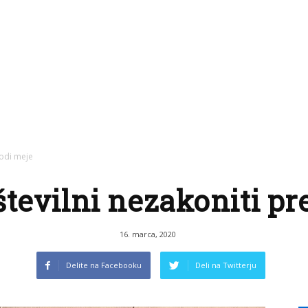
hodi meje
 številni nezakoniti p
16. marca, 2020
Delite na Facebooku
Deli na Twitterju