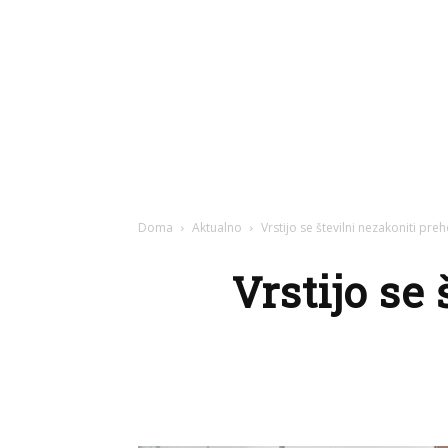
Doma
Aktualno
Vrstijo se številni nezakoniti pre
Vrstijo se