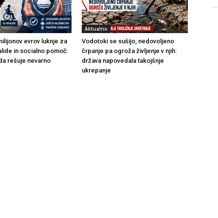
Aktualno
ilijonov evrov luknje za
Vodotoki se sušijo, nedovoljeno
alide in socialno pomoč:
črpanje pa ogroža življenje v njih:
da rešuje nevarno
država napovedala takojšnje
ukrepanje