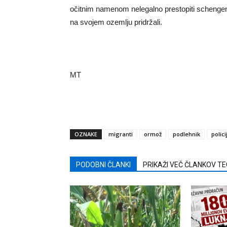
očitnim namenom nelegalno prestopiti schengens
na svojem ozemlju pridržali.
MT
OZNAKE
migranti
ormož
podlehnik
polici
PODOBNI ČLANKI
PRIKAŽI VEČ ČLANKOV T