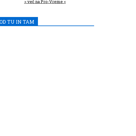
> več na Pro-Vreme <
OD TU IN TAM