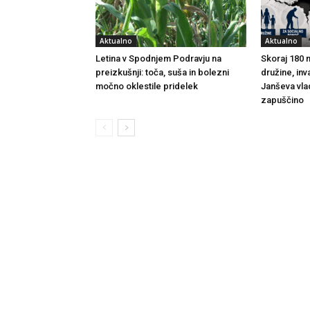
Aktualno
Aktualno
Letina v Spodnjem Podravju na
Skoraj 180 m
preizkušnji: toča, suša in bolezni
družine, inv
močno oklestile pridelek
Janševa vla
zapuščino