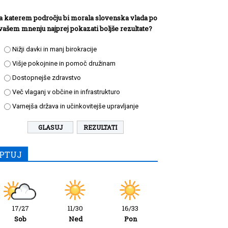
a katerem področju bi morala slovenska vlada po
vašem mnenju najprej pokazati boljše rezultate?
Nižji davki in manj birokracije
Višje pokojnine in pomoč družinam
Dostopnejše zdravstvo
Več vlaganj v občine in infrastrukturo
Varnejša država in učinkovitejše upravljanje
REZULTATI
PTUJ
17/27
11/30
16/33
Sob
Ned
Pon