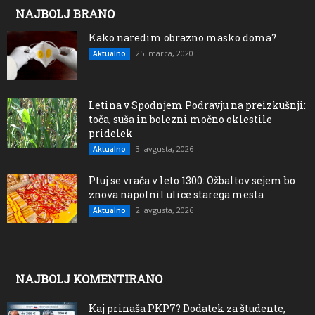
NAJBOLJ BRANO
Kako naredim obrazno masko doma?
25. marca, 2020
Aktualno
Letina v Spodnjem Podravju na preizkušnji:
toča, suša in bolezni močno oklestile
pridelek
3. avgusta, 2026
Aktualno
Ptuj se vrača v leto 1300: Ožbaltov sejem bo
znova napolnil ulice starega mesta
2. avgusta, 2026
Aktualno
NAJBOLJ KOMENTIRANO
Kaj prinaša PKP7? Dodatek za študente,