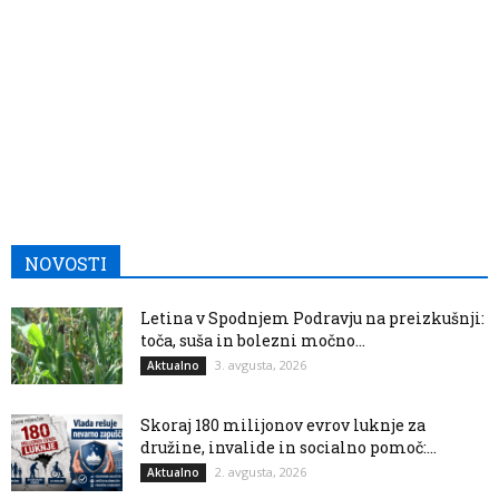
NOVOSTI
Letina v Spodnjem Podravju na preizkušnji:
toča, suša in bolezni močno...
3. avgusta, 2026
Aktualno
Skoraj 180 milijonov evrov luknje za
družine, invalide in socialno pomoč:...
2. avgusta, 2026
Aktualno