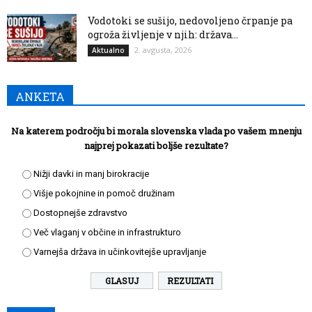
Vodotoki se sušijo, nedovoljeno črpanje pa
ogroža življenje v njih: država...
2. avgusta, 2026
Aktualno
ANKETA
Na katerem področju bi morala slovenska vlada po vašem mnenju
najprej pokazati boljše rezultate?
Nižji davki in manj birokracije
Višje pokojnine in pomoč družinam
Dostopnejše zdravstvo
Več vlaganj v občine in infrastrukturo
Varnejša država in učinkovitejše upravljanje
REZULTATI