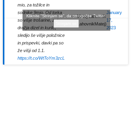
mio, za tožilce in
January
sodnike 9mio. Od torka
Kliknite "Strinjam se", da omogočite Twitter
— Matej Lahovnik
17,
so višje trošarine, zato
Strinjam se
(@LahovnikMatej)
2023
dražja dizel in kurilc,
sledijo še višje položnice
in prispevki, davki pa so
že višji od 1.1.
https://t.co/WtToYm3zcL