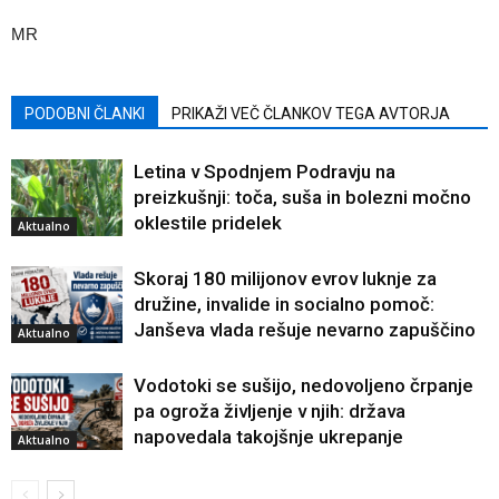
MR
PODOBNI ČLANKI
PRIKAŽI VEČ ČLANKOV TEGA AVTORJA
Letina v Spodnjem Podravju na
preizkušnji: toča, suša in bolezni močno
oklestile pridelek
Aktualno
Skoraj 180 milijonov evrov luknje za
družine, invalide in socialno pomoč:
Janševa vlada rešuje nevarno zapuščino
Aktualno
Vodotoki se sušijo, nedovoljeno črpanje
pa ogroža življenje v njih: država
napovedala takojšnje ukrepanje
Aktualno