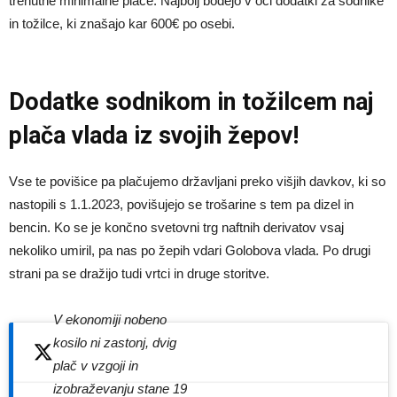
trenutne minimalne plače. Najbolj bodejo v oči dodatki za sodnike
in tožilce, ki znašajo kar 600€ po osebi.
Dodatke sodnikom in tožilcem naj
plača vlada iz svojih žepov!
Vse te povišice pa plačujemo državljani preko višjih davkov, ki so
nastopili s 1.1.2023, povišujejo se trošarine s tem pa dizel in
bencin. Ko se je končno svetovni trg naftnih derivatov vsaj
nekoliko umiril, pa nas po žepih vdari Golobova vlada. Po drugi
strani pa se dražijo tudi vrtci in druge storitve.
V ekonomiji nobeno
kosilo ni zastonj, dvig
plač v vzgoji in
izobraževanju stane 19