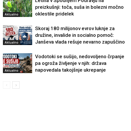
Letina v Spodnjem Podravju na
preizkušnji: toča, suša in bolezni močno
oklestile pridelek
Aktualno
Skoraj 180 milijonov evrov luknje za
družine, invalide in socialno pomoč:
Janševa vlada rešuje nevarno zapuščino
Aktualno
Vodotoki se sušijo, nedovoljeno črpanje
pa ogroža življenje v njih: država
napovedala takojšnje ukrepanje
Aktualno