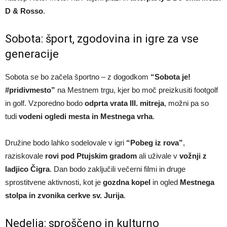
D & Rosso
.
Sobota: šport, zgodovina in igre za vse
generacije
Sobota se bo začela športno – z dogodkom
“Sobota je!
#pridivmesto”
na Mestnem trgu, kjer bo moč preizkusiti footgolf
in golf. Vzporedno bodo
odprta vrata III. mitreja
, možni pa so
tudi
vodeni ogledi mesta in Mestnega vrha
.
Družine bodo lahko sodelovale v igri
“Pobeg iz rova”
,
raziskovale
rovi pod Ptujskim gradom
ali uživale v
vožnji z
ladjico Čigra
. Dan bodo zaključili večerni filmi in druge
sprostitvene aktivnosti, kot je
gozdna kopel
in ogled
Mestnega
stolpa in zvonika cerkve sv. Jurija
.
Nedelja: sproščeno in kulturno