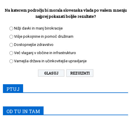
Na katerem področju bi morala slovenska vlada po vašem mnenju
najprej pokazati boljše rezultate?
Nižji davki in manj birokracije
Višje pokojnine in pomoč družinam
Dostopnejše zdravstvo
Več vlaganj v občine in infrastrukturo
Varnejša država in učinkovitejše upravljanje
REZULTATI
PTUJ
OD TU IN TAM