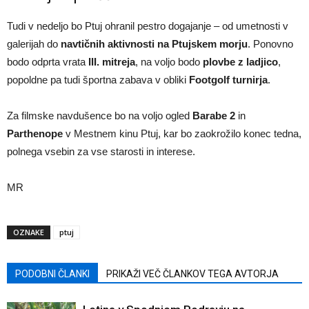
Tudi v nedeljo bo Ptuj ohranil pestro dogajanje – od umetnosti v
galerijah do
navtičnih aktivnosti na Ptujskem morju
. Ponovno
bodo odprta vrata
III. mitreja
, na voljo bodo
plovbe z ladjico
,
popoldne pa tudi športna zabava v obliki
Footgolf turnirja
.
Za filmske navdušence bo na voljo ogled
Barabe 2
in
Parthenope
v Mestnem kinu Ptuj, kar bo zaokrožilo konec tedna,
polnega vsebin za vse starosti in interese.
MR
OZNAKE
ptuj
PODOBNI ČLANKI
PRIKAŽI VEČ ČLANKOV TEGA AVTORJA