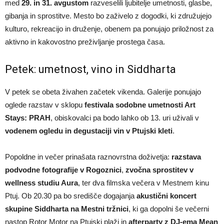
med
29. in 31. avgustom
razveselili ljubitelje umetnosti, glasbe,
gibanja in sprostitve. Mesto bo zaživelo z dogodki, ki združujejo
kulturo, rekreacijo in druženje, obenem pa ponujajo priložnost za
aktivno in kakovostno preživljanje prostega časa.
Petek: umetnost, vino in Siddharta
V petek se obeta živahen začetek vikenda. Galerije ponujajo
oglede razstav v sklopu
festivala sodobne umetnosti Art
Stays: PRAH
, obiskovalci pa bodo lahko ob 13. uri uživali v
vodenem ogledu in degustaciji vin v Ptujski kleti
.
Popoldne in večer prinašata raznovrstna doživetja:
razstava
podvodne fotografije v Rogoznici
,
zvočna sprostitev v
wellness studiu Aura
, ter dva filmska večera v Mestnem kinu
Ptuj. Ob 20.30 pa bo središče dogajanja
akustični koncert
skupine Siddharta na Mestni tržnici
, ki ga dopolni še večerni
nastop Rotor Motor na Ptujski plaži in
afterparty z DJ-ema Mean