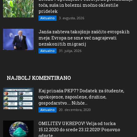
toča, suša in bolezni močno oklestile
pridelek
3. avgusta, 2026
Aktualno
Janša zahteva takojšnjo zaščito evropskih
meja: Evropa ne sme več nagrajevati
nezakonitih migracij
31. julija, 2026
Aktualno
NAJBOLJ KOMENTIRANO
Kaj prinaša PKP7? Dodatek za študente,
upokojence, zaposlene, družine,
gospodarstvo…. Nihče...
20. decembra, 2020
Aktualno
OMILITEV UKREPOV! Velja od torka
15.12.2020 do srede 23.12.2020! Ponovno
odprte...