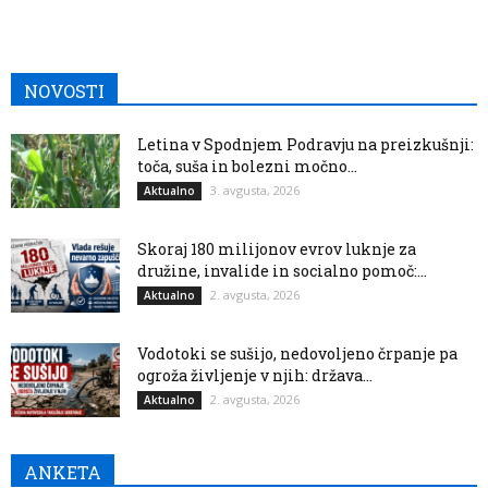
NOVOSTI
Letina v Spodnjem Podravju na preizkušnji:
toča, suša in bolezni močno...
3. avgusta, 2026
Aktualno
Skoraj 180 milijonov evrov luknje za
družine, invalide in socialno pomoč:...
2. avgusta, 2026
Aktualno
Vodotoki se sušijo, nedovoljeno črpanje pa
ogroža življenje v njih: država...
2. avgusta, 2026
Aktualno
ANKETA