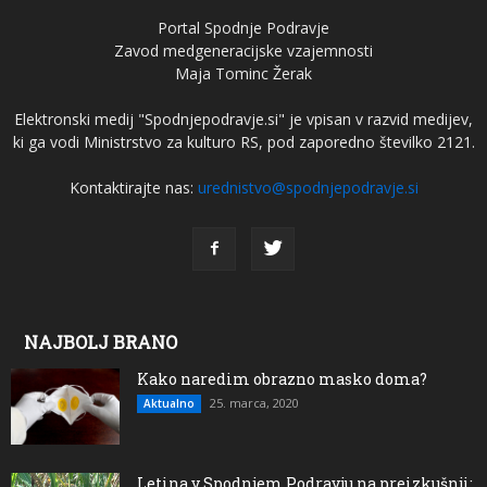
Portal Spodnje Podravje
Zavod medgeneracijske vzajemnosti
Maja Tominc Žerak
Elektronski medij "Spodnjepodravje.si" je vpisan v razvid medijev,
ki ga vodi Ministrstvo za kulturo RS, pod zaporedno številko 2121.
Kontaktirajte nas:
urednistvo@spodnjepodravje.si
NAJBOLJ BRANO
Kako naredim obrazno masko doma?
25. marca, 2020
Aktualno
Letina v Spodnjem Podravju na preizkušnji: