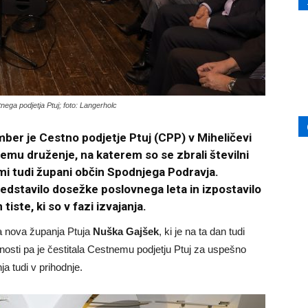
ga podjetja Ptuj; foto: Langerholc
er je Cestno podjetje Ptuj (CPP) v Miheličevi
nemu druženje, na katerem so se zbrali številni
jimi tudi župani občin Spodnjega Podravja.
predstavilo dosežke poslovnega leta in izpostavilo
iste, ki so v fazi izvajanja.
a nova županja Ptuja
Nuška Gajšek
, ki je na ta dan tudi
žnosti pa je čestitala Cestnemu podjetju Ptuj za uspešno
ja tudi v prihodnje.