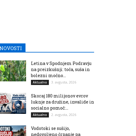
NOVOSTI
Letina v Spodnjem Podravju
na preizkušnji: toča, suša in
bolezni močno...
3. avgusta, 2026
Aktualno
Skoraj 180 milijonov evrov
luknje za družine, invalide in
socialno pomoč:...
2. avgusta, 2026
Aktualno
Vodotoki se sušijo,
nedovoljeno črpanje pa