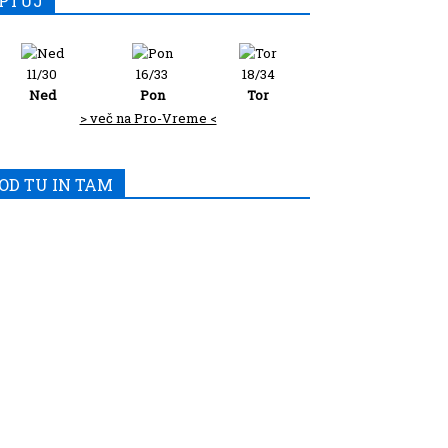
PTUJ
11/30
16/33
18/34
Ned
Pon
Tor
> več na Pro-Vreme <
OD TU IN TAM