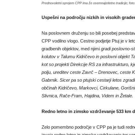
Prednovoletni sprejem CPP ima že osemnajstletno tradicijo; foto
Uspešni na področju nizkih in visokih graden
Na poslovnem druženju so bili posebej predstavlj
CPP vodilno vlogo. Cestno podjetje Ptuj je v let
gradbenih objektov, med njimi
gradi poslovno-st
kolutov v Talumu Kidričevo in poslovni objekt 
kot so projekti Direkcije RS za infrastrukturo, k
polju, ureditev ceste Zavrč – Drenovec, ceste K
Gabrnik. Sicer pa so ptujski cestarji letos zgradil
občinah Kidričevo, Markovci, Cirkulane, Gorišni
Slivnica, Rače-Fram, Hajdina, Videm in Žetale.
Redno letno in zimsko vzdrževanje 533 km d
Zelo pomembno področje v CPP pa je tudi redno 
izvaja redno letno in zimsko vzdrževanje ter va