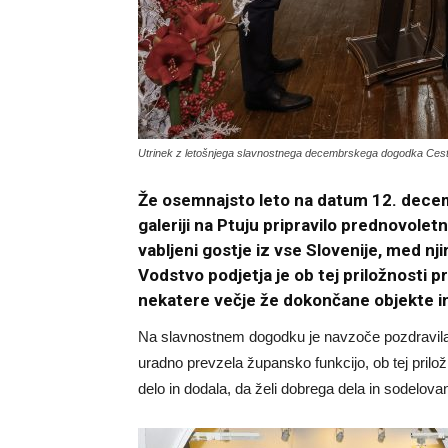
Utrinek z letošnjega slavnostnega decembrskega dogodka Cestne
Že osemnajsto leto na datum 12. decemb
galeriji na Ptuju pripravilo prednovolet
vabljeni gostje iz vse Slovenije, med n
Vodstvo podjetja je ob tej priložnosti 
nekatere večje že dokončane objekte in t
Na slavnostnem dogodku je navzoče pozdravil
uradno prevzela župansko funkcijo, ob tej prilo
delo in dodala, da želi dobrega dela in sodelovan