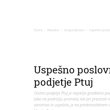
Doma
Aktualno
Gospodarstvo
Uspešno poslov
Uspešno poslovn
podjetje Ptuj
Cestno podjetje Ptuj je največje gradbeno pod
tako na področju prometa, kot pri preostali inf
zanimivo in uspešno, je na prednovoletnem dr