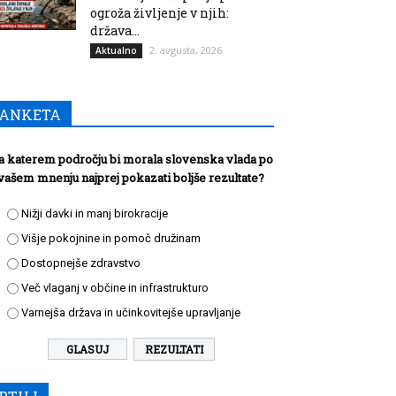
ogroža življenje v njih:
država...
2. avgusta, 2026
Aktualno
ANKETA
a katerem področju bi morala slovenska vlada po
vašem mnenju najprej pokazati boljše rezultate?
Nižji davki in manj birokracije
Višje pokojnine in pomoč družinam
Dostopnejše zdravstvo
Več vlaganj v občine in infrastrukturo
Varnejša država in učinkovitejše upravljanje
REZULTATI