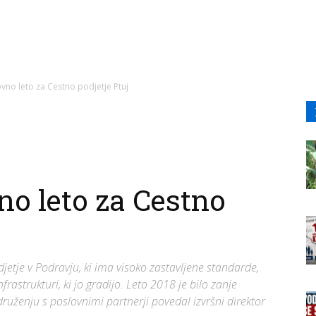
no leto za Cestno podjetje Ptuj
o leto za Cestno
jetje v Podravju, ki ima visoko zastavljene standarde,
rastrukturi, ki jo gradijo. Leto 2018 je bilo zanje
uženju s poslovnimi partnerji povedal izvršni direktor