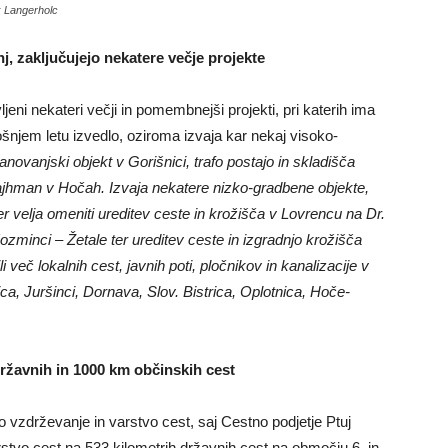
: Langerholc
j, zaključujejo nekatere večje projekte
eni nekateri večji in pomembnejši projekti, pri katerih ima
ošnjem letu izvedlo, oziroma izvaja kar nekaj visoko-
anovanjski objekt v Gorišnici, trafo postajo in skladišča
Tajhman v Hočah. Izvaja nekatere nizko-gradbene objekte,
jer velja omeniti ureditev ceste in krožišča v Lovrencu na Dr.
ozminci – Žetale ter ureditev ceste in izgradnjo krožišča
i več lokalnih cest, javnih poti, pločnikov in kanalizacije v
ca, Juršinci, Dornava, Slov. Bistrica, Oplotnica, Hoče-
ržavnih in 1000 km občinskih cest
vzdrževanje in varstvo cest, saj Cestno podjetje Ptuj
rstvo cest na 533 kilometrih državnih cest na območju 6. in