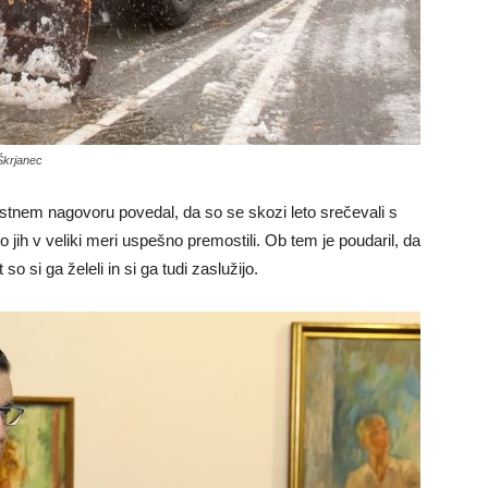
Škrjanec
stnem nagovoru povedal, da so se skozi leto srečevali s
 so jih v veliki meri uspešno premostili. Ob tem je poudaril, da
so si ga želeli in si ga tudi zaslužijo.