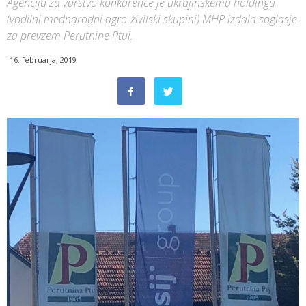
Agencija za varstvo konkurence je ukrajinskemu holdingu
(vodilni mednarodni agro-živilski skupini) MHP izdala soglasje
za prevzem Perutnine Ptuj.
16. februarja, 2019