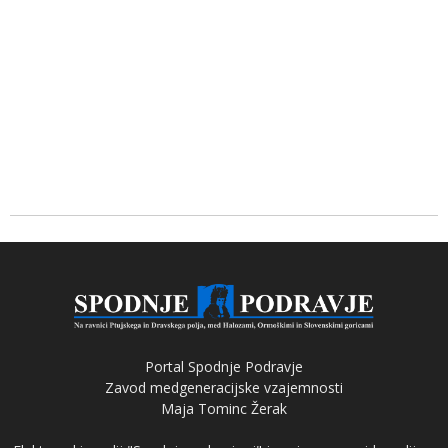
Portal Spodnje Podravje
Zavod medgeneracijske vzajemnosti
Maja Tominc Žerak