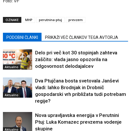
Foto: VF
OZNAKE
MHP
perutnina-ptuj
prevzem
PODOBNI ČLANKI
PRIKAŽI VEČ ČLANKOV TEGA AVTORJA
Delo pri več kot 30 stopinjah zahteva
zaščito: vlada jasno opozorila na
odgovornost delodajalcev
Aktualno
Dva Ptujčana bosta svetovala Janševi
vladi: lahko Brodnjak in Drobnič
gospodarski vrh približata tudi potrebam
Aktualno
regije?
Nova upravljavska energija v Perutnini
Ptuj: Luka Komazec prevzema vodenje
skupine
Aktualno