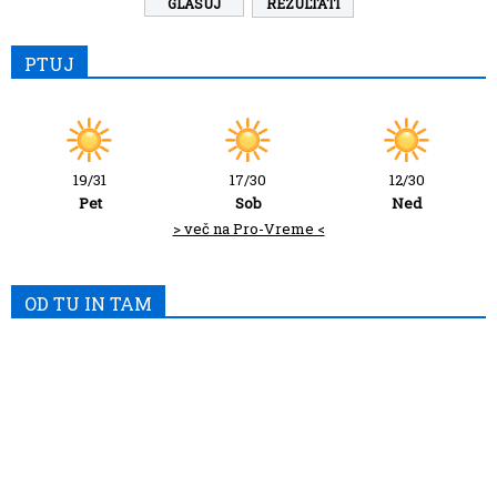
REZULTATI
PTUJ
19/31
17/30
12/30
Pet
Sob
Ned
> več na Pro-Vreme <
OD TU IN TAM