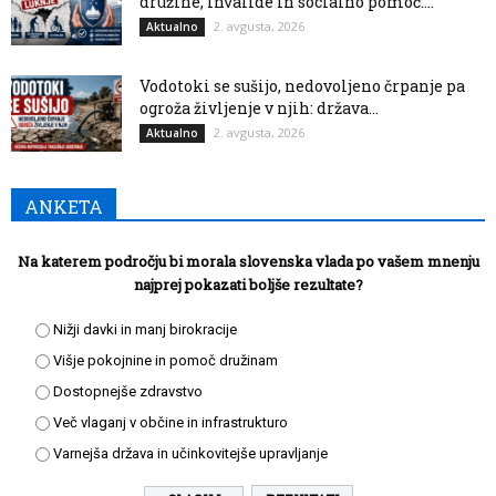
družine, invalide in socialno pomoč:...
2. avgusta, 2026
Aktualno
Vodotoki se sušijo, nedovoljeno črpanje pa
ogroža življenje v njih: država...
2. avgusta, 2026
Aktualno
ANKETA
Na katerem področju bi morala slovenska vlada po vašem mnenju
najprej pokazati boljše rezultate?
Nižji davki in manj birokracije
Višje pokojnine in pomoč družinam
Dostopnejše zdravstvo
Več vlaganj v občine in infrastrukturo
Varnejša država in učinkovitejše upravljanje