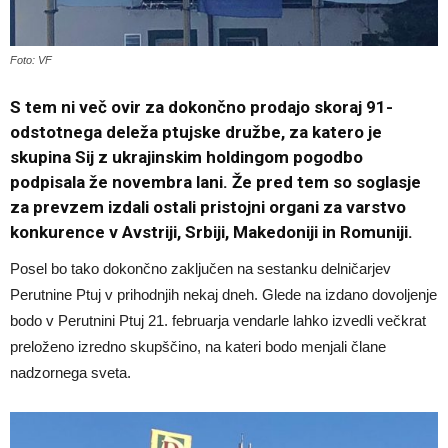
Foto: VF
S tem ni več ovir za dokončno prodajo skoraj 91-
odstotnega deleža ptujske družbe, za katero je
skupina Sij z ukrajinskim holdingom pogodbo
podpisala že novembra lani. Že pred tem so soglasje
za prevzem izdali ostali pristojni organi za varstvo
konkurence v Avstriji, Srbiji, Makedoniji in Romuniji.
Posel bo tako dokončno zaključen na sestanku delničarjev
Perutnine Ptuj v prihodnjih nekaj dneh. Glede na izdano dovoljenje
bodo v Perutnini Ptuj 21. februarja vendarle lahko izvedli večkrat
preloženo izredno skupščino, na kateri bodo menjali člane
nadzornega sveta.