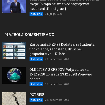
meja: Evropa ne sme več nagrajevati
nezakonitih migracij
31. julija, 2026
Aktualno
NAJBOLJ KOMENTIRANO
Kaj prinaša PKP7? Dodatek za študente,
upokojence, zaposlene, družine,
gospodarstvo…. Nihče...
20. decembra, 2020
Aktualno
OMILITEV UKREPOV! Velja od torka
15.12.2020 do srede 23.12.2020! Ponovno
odprte...
13. decembra, 2020
Aktualno
POTRES!
28. decembra, 2020
Aktualno