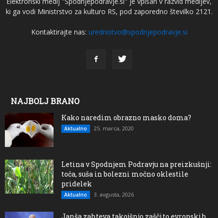
Elektronski medij "Spodnjepodravje.si" je vpisan v razvid medijev,
ki ga vodi Ministrstvo za kulturo RS, pod zaporedno številko 2121.
Kontaktirajte nas:
urednistvo@spodnjepodravje.si
NAJBOLJ BRANO
Kako naredim obrazno masko doma?
25. marca, 2020
Aktualno
Letina v Spodnjem Podravju na preizkušnji:
toča, suša in bolezni močno oklestile
pridelek
3. avgusta, 2026
Aktualno
Janša zahteva takojšnjo zaščito evropskih