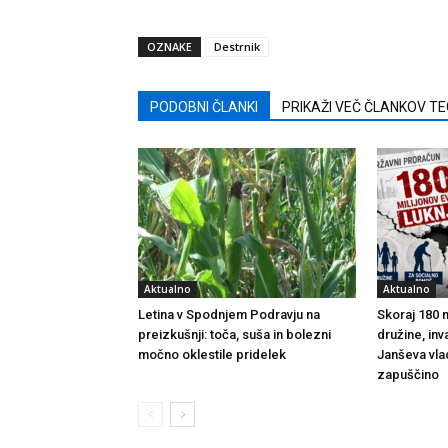
OZNAKE
Destrnik
PODOBNI ČLANKI
PRIKAŽI VEČ ČLANKOV T
Aktualno
Aktualno
Letina v Spodnjem Podravju na
Skoraj 180 m
preizkušnji: toča, suša in bolezni
družine, inv
močno oklestile pridelek
Janševa vla
zapuščino