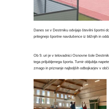
Danes se v Destrniku odvijajo številni športni 
pritegnejo športne navdušence iz bližnjih in odda
Ob 9. uri je v telovadnici Osnovne šole Destrnik z
tega priljubljenega športa. Turnir obljublja nap
zmago in priznanje najboljših odbojkarjev v obči