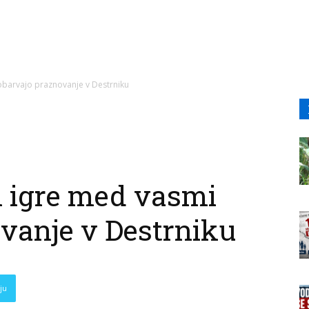
 obarvajo praznovanje v Destrniku
in igre med vasmi
vanje v Destrniku
ju