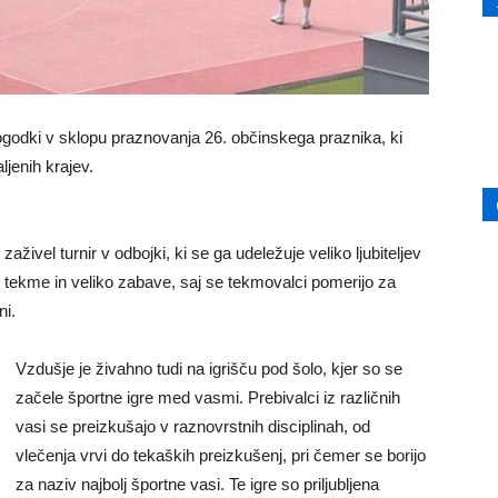
dogodki v sklopu praznovanja 26. občinskega praznika, ki
ljenih krajev.
aživel turnir v odbojki, ki se ga udeležuje veliko ljubiteljev
ete tekme in veliko zabave, saj se tekmovalci pomerijo za
ni.
Vzdušje je živahno tudi na igrišču pod šolo, kjer so se
začele športne igre med vasmi. Prebivalci iz različnih
vasi se preizkušajo v raznovrstnih disciplinah, od
vlečenja vrvi do tekaških preizkušenj, pri čemer se borijo
za naziv najbolj športne vasi. Te igre so priljubljena