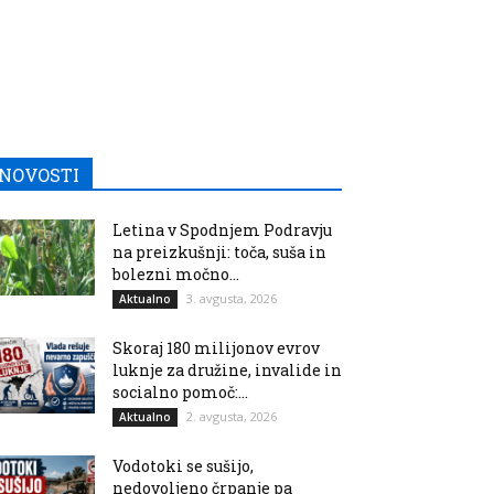
NOVOSTI
Letina v Spodnjem Podravju
na preizkušnji: toča, suša in
bolezni močno...
3. avgusta, 2026
Aktualno
Skoraj 180 milijonov evrov
luknje za družine, invalide in
socialno pomoč:...
2. avgusta, 2026
Aktualno
Vodotoki se sušijo,
nedovoljeno črpanje pa