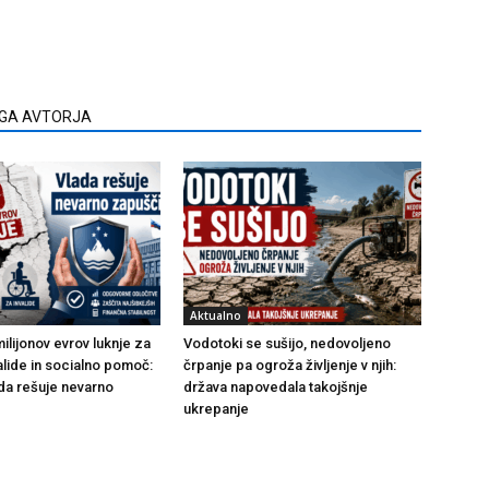
EGA AVTORJA
Aktualno
ilijonov evrov luknje za
Vodotoki se sušijo, nedovoljeno
alide in socialno pomoč:
črpanje pa ogroža življenje v njih:
da rešuje nevarno
država napovedala takojšnje
ukrepanje