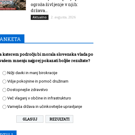
ogroža življenje v njih:
država...
2. avgusta, 2026
Aktualno
ANKETA
a katerem področju bi morala slovenska vlada po
vašem mnenju najprej pokazati boljše rezultate?
Nižji davki in manj birokracije
Višje pokojnine in pomoč družinam
Dostopnejše zdravstvo
Več vlaganj v občine in infrastrukturo
Varnejša država in učinkovitejše upravljanje
REZULTATI