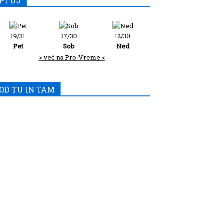
PTUJ
19/31
17/30
12/30
Pet
Sob
Ned
> več na Pro-Vreme <
OD TU IN TAM