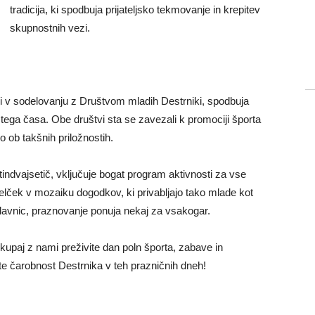
tradicija, ki spodbuja prijateljsko tekmovanje in krepitev
skupnostnih vezi.
i v sodelovanju z Društvom mladih Destrniki, spodbuja
ostega časa. Obe društvi sta se zavezali k promociji športa
 ob takšnih priložnostih.
tindvajsetič, vključuje bogat program aktivnosti za vse
 delček v mozaiku dogodkov, ki privabljajo tako mlade kot
elavnic, praznovanje ponuja nekaj za vsakogar.
skupaj z nami preživite dan poln športa, zabave in
te čarobnost Destrnika v teh prazničnih dneh!