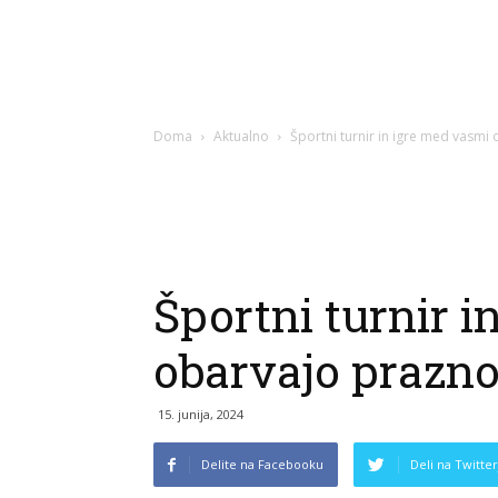
Doma
Aktualno
Športni turnir in igre med vasmi
Športni turnir 
obarvajo prazno
15. junija, 2024
Delite na Facebooku
Deli na Twitter