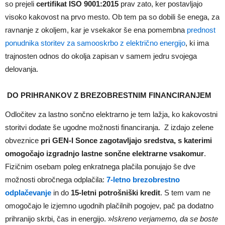
so prejeli
certifikat ISO 9001:2015
prav zato, ker postavljajo
visoko kakovost na prvo mesto. Ob tem pa so dobili še enega, za
ravnanje z okoljem, kar je vsekakor še ena pomembna
prednost
ponudnika storitev za samooskrbo z električno energijo
, ki ima
trajnosten odnos do okolja zapisan v samem jedru svojega
delovanja.
DO PRIHRANKOV Z BREZOBRESTNIM FINANCIRANJEM
Odločitev za lastno sončno elektrarno je tem lažja, ko kakovostni
storitvi dodate še ugodne možnosti financiranja. Z izdajo zelene
obveznice
pri GEN-I Sonce zagotavljajo sredstva, s katerimi
omogočajo izgradnjo lastne sončne elektrarne vsakomur
.
Fizičnim osebam poleg enkratnega plačila ponujajo še dve
možnosti obročnega odplačila:
7-letno brezobrestno
odplačevanje
in do
15-letni potrošniški kredit
. S tem vam ne
omogočajo le izjemno ugodnih plačilnih pogojev, pač pa dodatno
prihranijo skrbi, čas in energijo. »
Iskreno verjamemo, da se boste