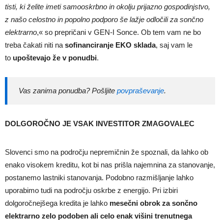
tisti, ki želite imeti samooskrbno in okolju prijazno gospodinjstvo,
z našo celostno in popolno podporo še lažje odločili za sončno
elektrarno
,« so prepričani v GEN-I Sonce. Ob tem vam ne bo
treba čakati niti na
sofinanciranje EKO sklada
, saj vam le
to
upoštevajo že v ponudbi
.
Vas zanima ponudba? Pošljite
povpraševanje
.
DOLGOROČNO JE VSAK INVESTITOR ZMAGOVALEC
Slovenci smo na področju nepremičnin že spoznali, da lahko ob
enako visokem kreditu, kot bi nas prišla najemnina za stanovanje,
postanemo lastniki stanovanja. Podobno razmišljanje lahko
uporabimo tudi na področju oskrbe z energijo. Pri izbiri
dolgoročnejšega kredita je lahko
mesečni obrok za sončno
elektrarno zelo podoben ali celo enak višini trenutnega