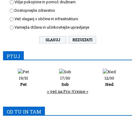
Višje pokojnine in pomoč družinam
Dostopnejše zdravstvo
Več vlaganj v občine in infrastrukturo
Varnejša država in učinkovitejše upravljanje
REZULTATI
PTUJ
19/31
17/30
12/30
Pet
Sob
Ned
> več na Pro-Vreme <
OD TU IN TAM