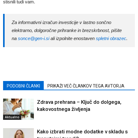
stisnili tudi vam.
Za informativni izračun investicije v lastno sončno
elektrarno, dolgoročne prihranke in brezskrbnost, pišite
na
sonce@gen-i.si
ali izpolnite enostaven
spletni obrazec
.
PODOBNI ČLANKI
PRIKAŽI VEČ ČLANKOV TEGA AVTORJA
Zdrava prehrana – Ključ do dolgega,
kakovostnega življenja
Aktualno
Kako izbrati modne dodatke v skladu s