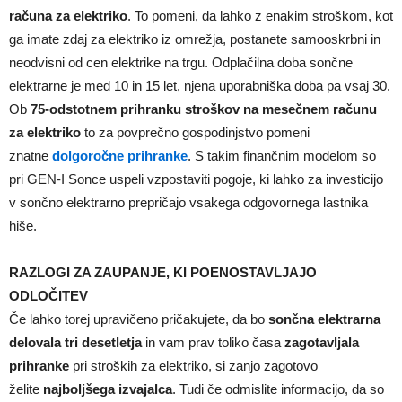
računa za elektriko
. To pomeni, da lahko z enakim stroškom, kot
ga imate zdaj za elektriko iz omrežja, postanete samooskrbni in
neodvisni od cen elektrike na trgu. Odplačilna doba sončne
elektrarne je med 10 in 15 let, njena uporabniška doba pa vsaj 30.
Ob
75-odstotnem prihranku stroškov na mesečnem računu
za elektriko
to za povprečno gospodinjstvo pomeni
znatne
dolgoročne prihranke
. S takim finančnim modelom so
pri GEN-I Sonce uspeli vzpostaviti pogoje, ki lahko za investicijo
v sončno elektrarno prepričajo vsakega odgovornega lastnika
hiše.
RAZLOGI ZA ZAUPANJE, KI
POENOSTAVLJAJO
ODLOČITEV
Če lahko torej upravičeno pričakujete, da bo
sončna elektrarna
delovala tri desetletja
in vam prav toliko časa
zagotavljala
prihranke
pri stroških za elektriko, si zanjo zagotovo
želite
najboljšega izvajalca
. Tudi če odmislite informacijo, da so