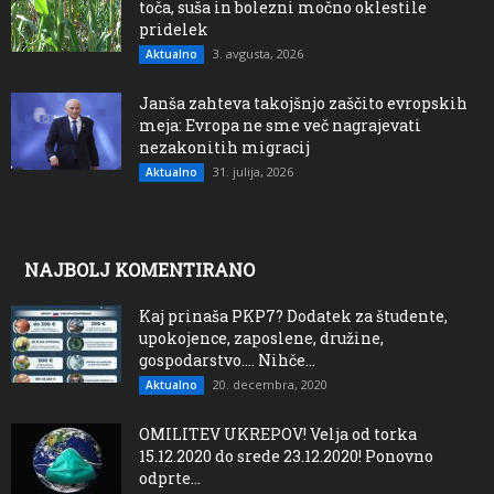
toča, suša in bolezni močno oklestile
pridelek
3. avgusta, 2026
Aktualno
Janša zahteva takojšnjo zaščito evropskih
meja: Evropa ne sme več nagrajevati
nezakonitih migracij
31. julija, 2026
Aktualno
NAJBOLJ KOMENTIRANO
Kaj prinaša PKP7? Dodatek za študente,
upokojence, zaposlene, družine,
gospodarstvo…. Nihče...
20. decembra, 2020
Aktualno
OMILITEV UKREPOV! Velja od torka
15.12.2020 do srede 23.12.2020! Ponovno
odprte...