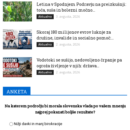
Letina v Spodnjem Podravju na preizkušnji:
toča, suša in bolezni močno...
3. avgusta, 2026
Aktualno
Skoraj 180 milijonov evrov luknje za
družine, invalide in socialno pomoč:...
2. avgusta, 2026
Aktualno
Vodotoki se sušijo, nedovoljeno črpanje pa
ogroža življenje v njih: država...
2. avgusta, 2026
Aktualno
ANKETA
Na katerem področju bi morala slovenska vlada po vašem mnenju
najprej pokazati boljše rezultate?
Nižji davki in manj birokracije