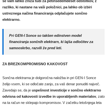
se vam lahko zniža tudi za petinsedemdeset odstotkov, z
razliko, ki nastane na vaši položnici, pa lahko ob izbiri
ustreznega načina financiranja odplačujete sončno
elektrarno.
Pri GEN-I Sonce so takšen edinstven model
financiranja sončnih elektrarn, ki lajša odločitev za
samooskrbo, razvili že pred leti.
ZA BREZKOMPROMISNO KAKOVOST
Sončna elektrarna je dolgoročna naložba in pri GEN-I Sonce
želijo vsem, ki se odločate zanjo, za vaš denar ponuditi največ.
Zavedajo se, da je
uspešnost investicije v sončno elektrarno
odvisna od kakovosti izvedbe in uporabljenih materialov
, zato
na ta račun ne sklepajo kompromisov. V začetku letošnjega leta