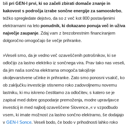
bili
pri GEN-I prvi, ki so začeli zbirati domače znanje in
kakovost s področja izrabe sončne energije za samooskrbo
,
težko spregledate dejstvo, da so z več kot 800 postavljenimi
elektrarnami na leto
ponudnik, ki dokazano ponuja več in uživa
največje zaupanje
. Zdaj vam z brezobrestnim financiranjem
dolgoročno omogočajo še večje prihranke.
»Veseli smo, da je vedno več ozaveščenih potrošnikov, ki se
odločijo za lastno elektriko iz sončnega vira. Prav tako nas veseli,
da jim naša sončna elektrarna omogoča takojšnje
okoljevarstvene učinke in prihranke. Zato smo ponosni vsakič, ko
ob zaključku investicije stisnemo roko zadovoljnemu novemu
lastniku, ki mu iskreno čestitamo za odločitev, s katero se je
zapisal med dobre gospodarje premoženja, modre upravljavce
investicij in med najbolj ozaveščene Slovence.,« v vzpodbudo
vsem, ki imate možnost za lastno sončno elektrarno, še dodajajo
v
GEN-I Sonce
. Veseli bodo, če bodo v prihodnosti lahko roko