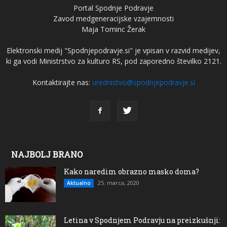
Portal Spodnje Podravje
Zavod medgeneracijske vzajemnosti
Maja Tominc Žerak
Elektronski medij "Spodnjepodravje.si" je vpisan v razvid medijev,
ki ga vodi Ministrstvo za kulturo RS, pod zaporedno številko 2121.
Kontaktirajte nas:
urednistvo@spodnjepodravje.si
NAJBOLJ BRANO
Kako naredim obrazno masko doma?
25. marca, 2020
Aktualno
Letina v Spodnjem Podravju na preizkušnji: