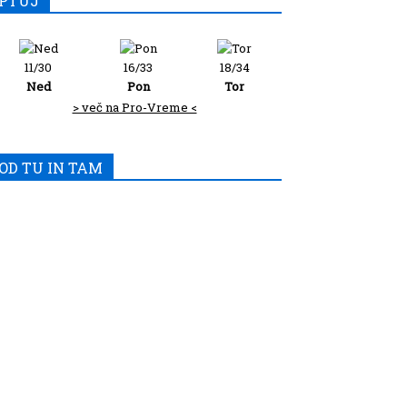
PTUJ
11/30
16/33
18/34
Ned
Pon
Tor
> več na Pro-Vreme <
OD TU IN TAM