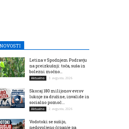
NOVOSTI
Letina v Spodnjem Podravju
na preizkušnji: toča, suša in
bolezni močno...
3. avgusta, 2026
Aktualno
Skoraj 180 milijonov evrov
luknje za družine, invalide in
socialno pomoč:...
2. avgusta, 2026
Aktualno
Vodotoki se sušijo,
nedovoljeno črpanje pa