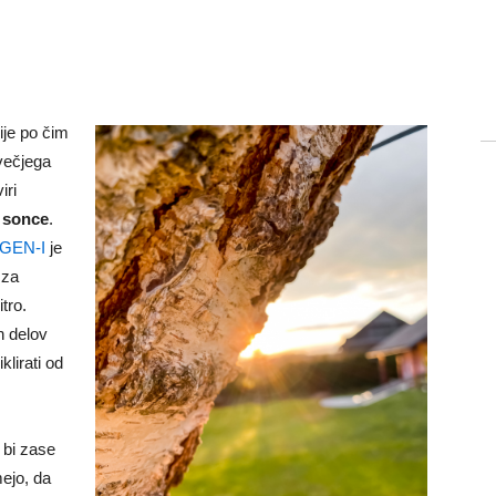
ije po čim
večjega
iri
o
sonce
.
GEN-I
je
 za
tro.
h delov
klirati od
i bi zase
ejo, da