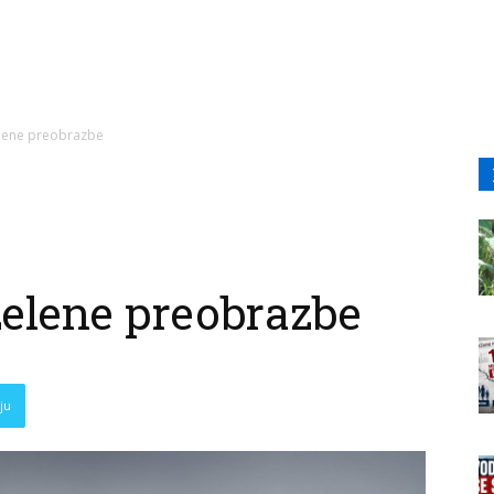
zelene preobrazbe
zelene preobrazbe
ju