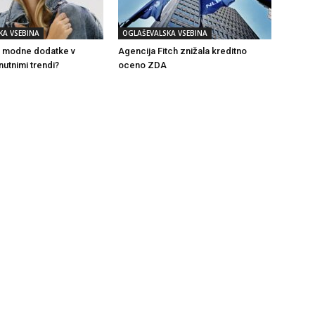
KA VSEBINA
OGLAŠEVALSKA VSEBINA
i modne dodatke v
Agencija Fitch znižala kreditno
nutnimi trendi?
oceno ZDA