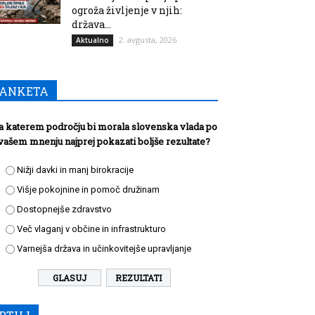
ogroža življenje v njih:
država...
2. avgusta, 2026
Aktualno
ANKETA
a katerem področju bi morala slovenska vlada po
vašem mnenju najprej pokazati boljše rezultate?
Nižji davki in manj birokracije
Višje pokojnine in pomoč družinam
Dostopnejše zdravstvo
Več vlaganj v občine in infrastrukturo
Varnejša država in učinkovitejše upravljanje
REZULTATI