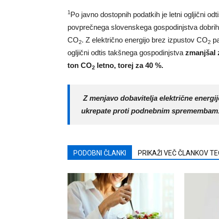
1
Po javno dostopnih podatkih je letni ogljični odt
povprečnega slovenskega gospodinjstva dobrih
CO
. Z električno energijo brez izpustov CO
pa
2
2
ogljični odtis takšnega gospodinjstva
zmanjšal 
ton CO
letno, torej za 40 %.
2
Z menjavo dobavitelja električne energij
ukrepate proti podnebnim spremembam
PODOBNI ČLANKI
PRIKAŽI VEČ ČLANKOV T