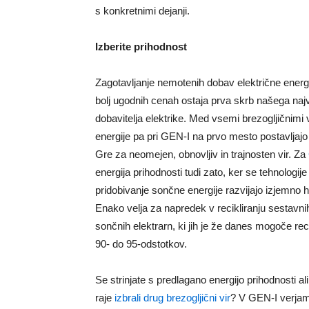
s konkretnimi dejanji.
Izberite prihodnost
Zagotavljanje nemotenih dobav električne energ
bolj ugodnih cenah ostaja prva skrb našega naj
dobavitelja elektrike. Med vsemi brezogljičnimi v
energije pa pri GEN-I na prvo mesto postavljaj
Gre za neomejen, obnovljiv in trajnosten vir. Za
energija prihodnosti tudi zato, ker se tehnologije
pridobivanje sončne energije razvijajo izjemno hi
Enako velja za napredek v recikliranju sestavni
sončnih elektrarn, ki jih je že danes mogoče reci
90- do 95-odstotkov.
Se strinjate s predlagano energijo prihodnosti al
raje
izbrali drug brezogljični vir
? V GEN-I verjam