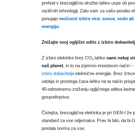
prehod v brezogljično družbo lahko uspe ob po
različnih tehnologij. Zato vam za vašo porabo el
ponujajo
možnost izbire vira: sonce, vodo ali
energijo
.
Znižajte svoj ogljični odtis z izbiro dobavitel
Z izbiro elektrike brez CO
lahko
sami nekaj st
2
naš plane
t
, in to na izjemno enostaven način – 
izbiro dobavitelja
električne energije. Brez žrtvo
udobja in prostega časa lahko na ta način prisp
40-odstotnemu znižanju ogljičnega odtisa lastn
gospodinjstva.
Čistejša, brezogljična elektrika je pri GEN-I že 
standard za vse odjemalce. Prav bi bilo, da bi č
postala norma za vse.