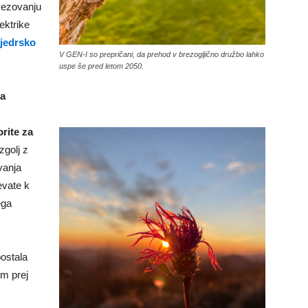
vezovanju
ektrike
 jedrsko
V GEN-I so prepričani, da prehod v brezogljično družbo lahko
uspe še pred letom 2050.
ja
orite za
zgolj z
vanja
evate k
ega
postala
im prej