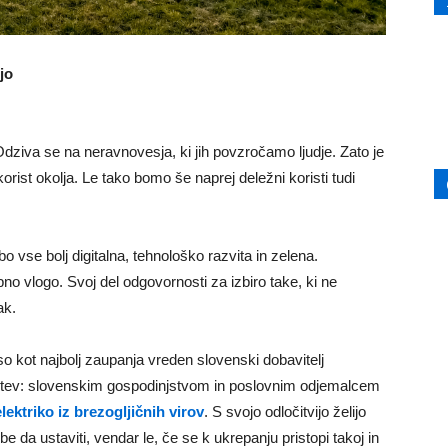
jo
dziva se na neravnovesja, ki jih povzročamo ljudje. Zato je
orist okolja. Le tako bomo še naprej deležni koristi tudi
o vse bolj digitalna, tehnološko razvita in zelena.
o vlogo. Svoj del odgovornosti za izbiro take, ki ne
ak.
o kot najbolj zaupanja vreden slovenski dobavitelj
ločitev: slovenskim gospodinjstvom in poslovnim odjemalcem
elektriko iz brezogljičnih virov
. S svojo odločitvijo želijo
 da ustaviti, vendar le, če se k ukrepanju pristopi takoj in