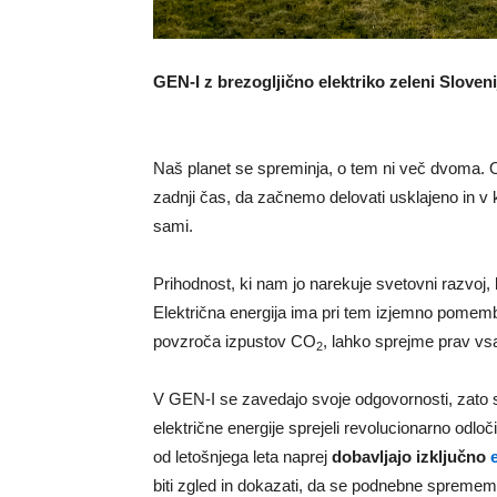
GEN-I z brezogljično elektriko zeleni Sloveni
Naš planet se spreminja, o tem ni več dvoma. O
zadnji čas, da začnemo delovati usklajeno in v k
sami.
Prihodnost, ki nam jo narekuje svetovni razvoj, b
Električna energija ima pri tem izjemno pomembn
povzroča izpustov CO
, lahko sprejme prav vs
2
V GEN-I se zavedajo svoje odgovornosti, zato s
električne energije sprejeli revolucionarno od
od letošnjega leta naprej
dobavljajo izključno
biti zgled in dokazati, da se podnebne spremembe