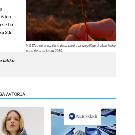
is
 6 ton
 se bo
za 2,5
V GEN-I so prepričani, da prehod v brezogljično družbo lahko
uspe še pred letom 2050.
e lahko
.
EGA AVTORJA