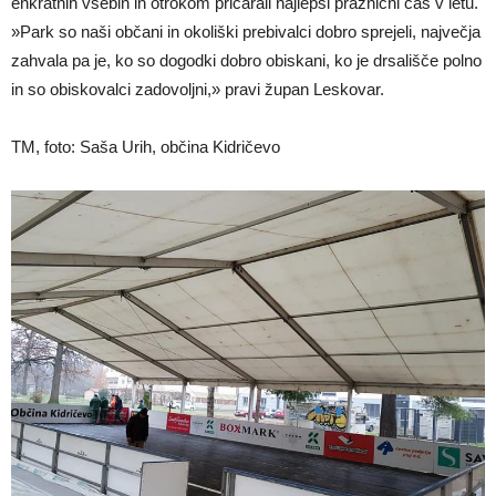
enkratnih vsebin in otrokom pričarali najlepši praznični čas v letu.
»Park so naši občani in okoliški prebivalci dobro sprejeli, največja
zahvala pa je, ko so dogodki dobro obiskani, ko je drsališče polno
in so obiskovalci zadovoljni,» pravi župan Leskovar.
TM, foto: Saša Urih, občina Kidričevo