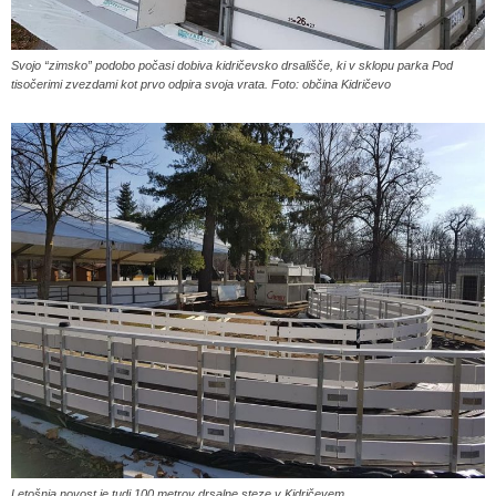
Svojo “zimsko” podobo počasi dobiva kidričevsko drsališče, ki v sklopu parka Pod
tisočerimi zvezdami kot prvo odpira svoja vrata. Foto: občina Kidričevo
Letošnja novost je tudi 100 metrov drsalne steze v Kidričevem.