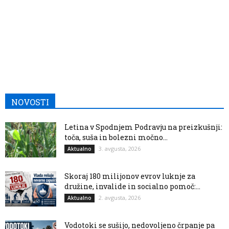
NOVOSTI
Letina v Spodnjem Podravju na preizkušnji:
toča, suša in bolezni močno...
3. avgusta, 2026
Aktualno
Skoraj 180 milijonov evrov luknje za
družine, invalide in socialno pomoč:...
2. avgusta, 2026
Aktualno
Vodotoki se sušijo, nedovoljeno črpanje pa