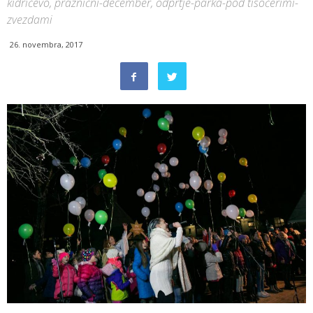
kidričevo, praznični-december, odprtje-parka-pod tisočerimi-
zvezdami
26. novembra, 2017