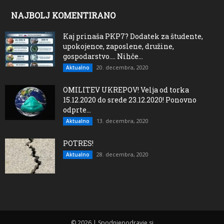
NAJBOLJ KOMENTIRANO
Kaj prinaša PKP7? Dodatek za študente,
upokojence, zaposlene, družine,
gospodarstvo…. Nihče...
20. decembra, 2020
Aktualno
OMILITEV UKREPOV! Velja od torka
15.12.2020 do srede 23.12.2020! Ponovno
odprte...
13. decembra, 2020
Aktualno
POTRES!
28. decembra, 2020
Aktualno
© 2026 | Spodnjepodravje.si