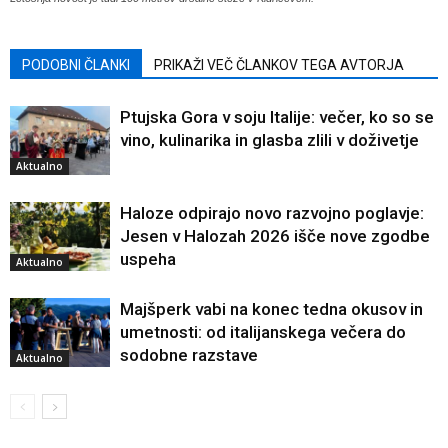
PODOBNI ČLANKI
PRIKAŽI VEČ ČLANKOV TEGA AVTORJA
Ptujska Gora v soju Italije: večer, ko so se
vino, kulinarika in glasba zlili v doživetje
Aktualno
Haloze odpirajo novo razvojno poglavje:
Jesen v Halozah 2026 išče nove zgodbe
uspeha
Aktualno
Majšperk vabi na konec tedna okusov in
umetnosti: od italijanskega večera do
sodobne razstave
Aktualno