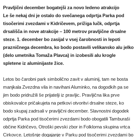
Pravljični december bogatejši za novo ledeno atrakcijo
Le še nekaj dni je ostalo do svečanega odprtja Parka pod
tisočerimi zvezdami v Kidričevem, prižiga lučk, odprtja
drsališča in nove atrakcije – 100 metrov pravljične drsalne
steze. 1. december bo zasijal v vsej čarobnosti in lepoti
prazničnega decembra, ko bodo postavili velikansko alu jelko
(delo umetnika Tomaža Plavca) in izobesili alu krogle
spletene iz aluminijaste žice.
Letos bo čarobni park simbolično zavit v aluminij, tam ne bosta
manjkala Zvezdna vila in navihani Aluminko, na dogodkih pa se
jim bodo pridružili še prijatelji iz pravljic. Pravljična lika prve
obiskovalce pričakujeta na petkovi otvoritvi drsalne steze, ko
bodo skupaj zadrsali v pravljični december. Slavnostni dogodek
odprtja Parka pod tisočerimi zvezdami bodo obogatili Tamburaši
občine Kidričevo, Otroški pevski zbor in Folklorna skupina vrtca
Cirkovce. Letošnje dogajanje v Parku pod tisočerimi zvezdami bo