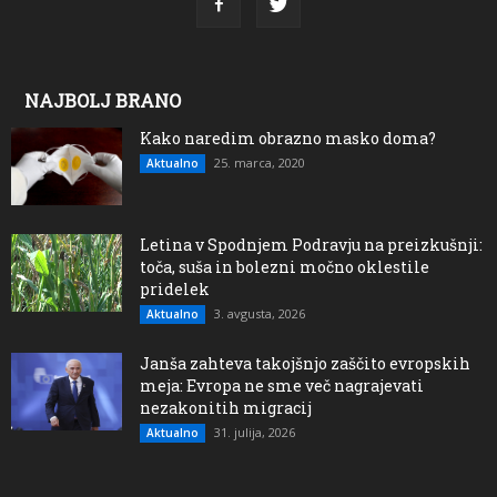
NAJBOLJ BRANO
Kako naredim obrazno masko doma?
25. marca, 2020
Aktualno
Letina v Spodnjem Podravju na preizkušnji:
toča, suša in bolezni močno oklestile
pridelek
3. avgusta, 2026
Aktualno
Janša zahteva takojšnjo zaščito evropskih
meja: Evropa ne sme več nagrajevati
nezakonitih migracij
31. julija, 2026
Aktualno