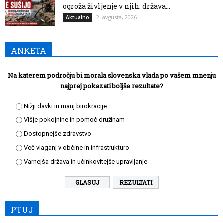
ogroža življenje v njih: država...
2. avgusta, 2026
Aktualno
ANKETA
Na katerem področju bi morala slovenska vlada po vašem mnenju
najprej pokazati boljše rezultate?
Nižji davki in manj birokracije
Višje pokojnine in pomoč družinam
Dostopnejše zdravstvo
Več vlaganj v občine in infrastrukturo
Varnejša država in učinkovitejše upravljanje
REZULTATI
PTUJ