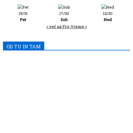
19/31
17/30
12/30
Pet
Sob
Ned
> več na Pro-Vreme <
OD TU IN TAM