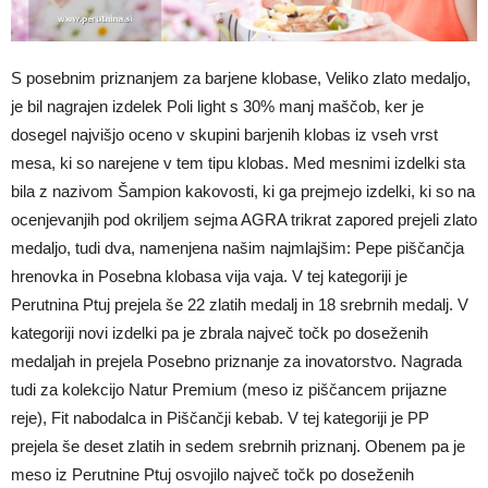
S posebnim priznanjem za barjene klobase, Veliko zlato medaljo,
je bil nagrajen izdelek Poli light s 30% manj maščob, ker je
dosegel najvišjo oceno v skupini barjenih klobas iz vseh vrst
mesa, ki so narejene v tem tipu klobas. Med mesnimi izdelki sta
bila z nazivom Šampion kakovosti, ki ga prejmejo izdelki, ki so na
ocenjevanjih pod okriljem sejma AGRA trikrat zapored prejeli zlato
medaljo, tudi dva, namenjena našim najmlajšim: Pepe piščančja
hrenovka in Posebna klobasa vija vaja. V tej kategoriji je
Perutnina Ptuj prejela še 22 zlatih medalj in 18 srebrnih medalj. V
kategoriji novi izdelki pa je zbrala največ točk po doseženih
medaljah in prejela Posebno priznanje za inovatorstvo. Nagrada
tudi za kolekcijo Natur Premium (meso iz piščancem prijazne
reje), Fit nabodalca in Piščančji kebab. V tej kategoriji je PP
prejela še deset zlatih in sedem srebrnih priznanj. Obenem pa je
meso iz Perutnine Ptuj osvojilo največ točk po doseženih