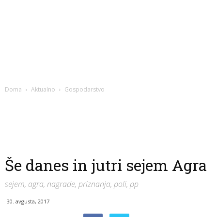
Doma
Aktualno
Gospodarstvo
Še danes in jutri sejem Agra
sejem, agra, nagrade, priznanja, poli, pp
30. avgusta, 2017