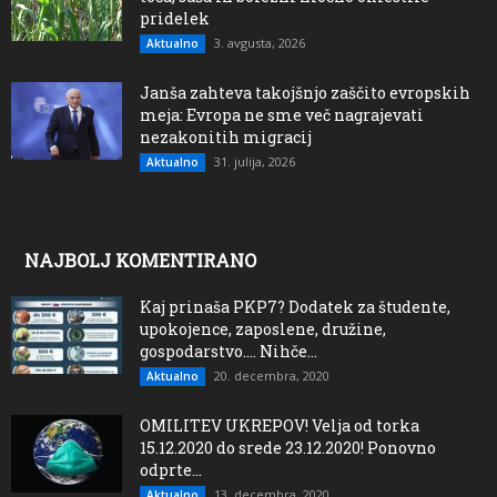
pridelek
3. avgusta, 2026
Aktualno
Janša zahteva takojšnjo zaščito evropskih
meja: Evropa ne sme več nagrajevati
nezakonitih migracij
31. julija, 2026
Aktualno
NAJBOLJ KOMENTIRANO
Kaj prinaša PKP7? Dodatek za študente,
upokojence, zaposlene, družine,
gospodarstvo…. Nihče...
20. decembra, 2020
Aktualno
OMILITEV UKREPOV! Velja od torka
15.12.2020 do srede 23.12.2020! Ponovno
odprte...
13. decembra, 2020
Aktualno