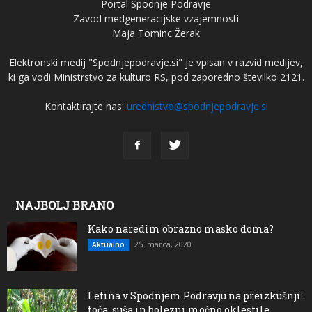
Portal Spodnje Podravje
Zavod medgeneracijske vzajemnosti
Maja Tominc Žerak
Elektronski medij "Spodnjepodravje.si" je vpisan v razvid medijev,
ki ga vodi Ministrstvo za kulturo RS, pod zaporedno številko 2121.
Kontaktirajte nas:
urednistvo@spodnjepodravje.si
NAJBOLJ BRANO
Kako naredim obrazno masko doma?
25. marca, 2020
Aktualno
Letina v Spodnjem Podravju na preizkušnji:
toča, suša in bolezni močno oklestile