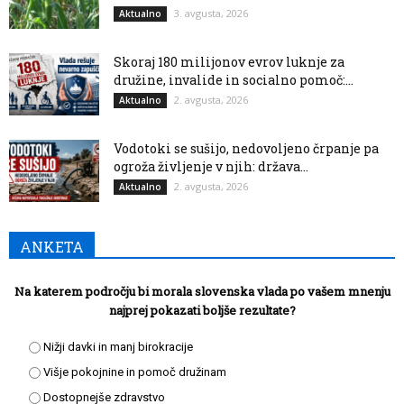
3. avgusta, 2026
Aktualno
Skoraj 180 milijonov evrov luknje za
družine, invalide in socialno pomoč:...
2. avgusta, 2026
Aktualno
Vodotoki se sušijo, nedovoljeno črpanje pa
ogroža življenje v njih: država...
2. avgusta, 2026
Aktualno
ANKETA
Na katerem področju bi morala slovenska vlada po vašem mnenju
najprej pokazati boljše rezultate?
Nižji davki in manj birokracije
Višje pokojnine in pomoč družinam
Dostopnejše zdravstvo