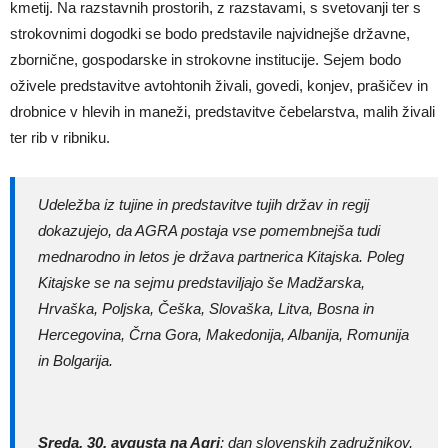
kmetij. Na razstavnih prostorih, z razstavami, s svetovanji ter s
strokovnimi dogodki se bodo predstavile najvidnejše državne,
zbornične, gospodarske in strokovne institucije. Sejem bodo
oživele predstavitve avtohtonih živali, govedi, konjev, prašičev in
drobnice v hlevih in maneži, predstavitve čebelarstva, malih živali
ter rib v ribniku.
Udeležba iz tujine in predstavitve tujih držav in regij
dokazujejo, da AGRA postaja vse pomembnejša tudi
mednarodno in letos je država partnerica Kitajska. Poleg
Kitajske se na sejmu predstaviljajo še Madžarska,
Hrvaška, Poljska, Češka, Slovaška, Litva, Bosna in
Hercegovina, Črna Gora, Makedonija, Albanija, Romunija
in Bolgarija.
Sreda, 30. avgusta na Agri
:
dan slovenskih zadružnikov,