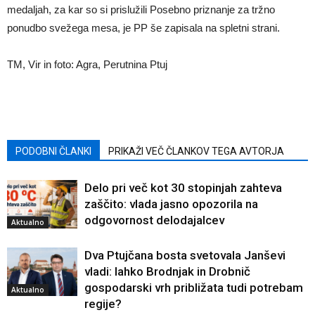
medaljah, za kar so si prislužili Posebno priznanje za tržno
ponudbo svežega mesa, je PP še zapisala na spletni strani.
TM, Vir in foto: Agra, Perutnina Ptuj
PODOBNI ČLANKI
PRIKAŽI VEČ ČLANKOV TEGA AVTORJA
Delo pri več kot 30 stopinjah zahteva
zaščito: vlada jasno opozorila na
odgovornost delodajalcev
Aktualno
Dva Ptujčana bosta svetovala Janševi
vladi: lahko Brodnjak in Drobnič
gospodarski vrh približata tudi potrebam
Aktualno
regije?