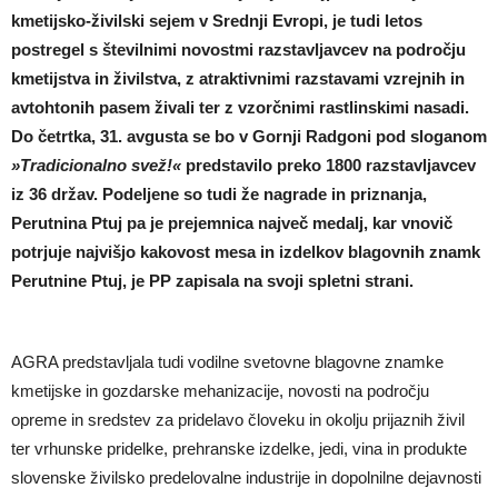
kmetijsko-živilski sejem v Srednji Evropi, je tudi letos
postregel s številnimi novostmi razstavljavcev na področju
kmetijstva in živilstva, z atraktivnimi razstavami vzrejnih in
avtohtonih pasem živali ter z vzorčnimi rastlinskimi nasadi.
Do četrtka, 31. avgusta se bo v Gornji Radgoni pod sloganom
»Tradicionalno svež!«
predstavilo preko 1800 razstavljavcev
iz 36 držav. Podeljene so tudi že nagrade in priznanja,
Perutnina Ptuj pa je prejemnica največ medalj, kar vnovič
potrjuje najvišjo kakovost mesa in izdelkov blagovnih znamk
Perutnine Ptuj, je PP zapisala na svoji spletni strani.
AGRA predstavljala tudi vodilne svetovne blagovne znamke
kmetijske in gozdarske mehanizacije, novosti na področju
opreme in sredstev za pridelavo človeku in okolju prijaznih živil
ter vrhunske pridelke, prehranske izdelke, jedi, vina in produkte
slovenske živilsko predelovalne industrije in dopolnilne dejavnosti