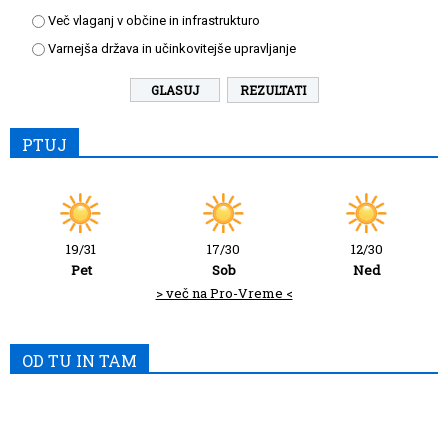
Več vlaganj v občine in infrastrukturo
Varnejša država in učinkovitejše upravljanje
REZULTATI
PTUJ
19/31
17/30
12/30
Pet
Sob
Ned
> več na Pro-Vreme <
OD TU IN TAM