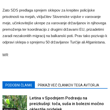
Zato SDS predlaga sprejem sklepov za krepitev policijske
prisotnosti na mejah, vključitev Slovenske vojske v varovanje
meje, učinkovitejše ukrepe za varovanje državljanov in njihovega
premoženja ter koordinacijo z drugimi državami EU, prizadetimi
zaradi nezakonitih migracij na balkanski poti. Prav tako pozivajo k
odpravi sklepa o sprejemu 50 državljanov Turčije ali Afganistana.
MR
PODOBNI ČLANKI
PRIKAŽI VEČ ČLANKOV TEGA AVTORJA
Letina v Spodnjem Podravju na
preizkušnji: toča, suša in bolezni močno
oklestile pridelek
Aktualno