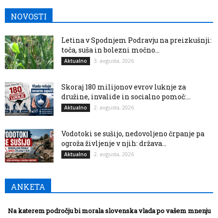
NOVOSTI
Letina v Spodnjem Podravju na preizkušnji:
toča, suša in bolezni močno...
3. avgusta, 2026
Aktualno
Skoraj 180 milijonov evrov luknje za
družine, invalide in socialno pomoč:...
2. avgusta, 2026
Aktualno
Vodotoki se sušijo, nedovoljeno črpanje pa
ogroža življenje v njih: država...
2. avgusta, 2026
Aktualno
ANKETA
Na katerem področju bi morala slovenska vlada po vašem mnenju