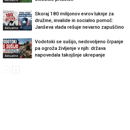
Skoraj 180 milijonov evrov luknje za
družine, invalide in socialno pomoč:
Janševa vlada rešuje nevarno zapuščino
Aktualno
Vodotoki se sušijo, nedovoljeno črpanje
pa ogroža življenje v njih: država
napovedala takojšnje ukrepanje
Aktualno