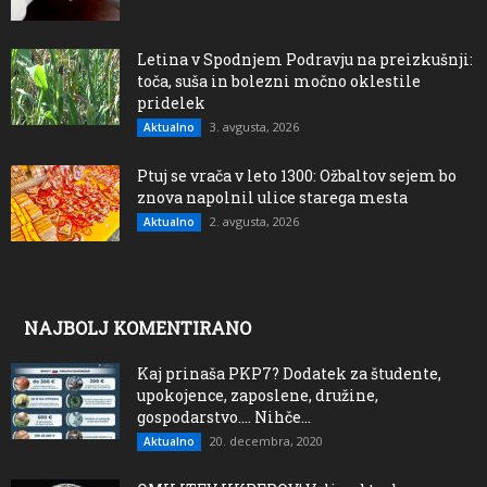
Letina v Spodnjem Podravju na preizkušnji:
toča, suša in bolezni močno oklestile
pridelek
3. avgusta, 2026
Aktualno
Ptuj se vrača v leto 1300: Ožbaltov sejem bo
znova napolnil ulice starega mesta
2. avgusta, 2026
Aktualno
NAJBOLJ KOMENTIRANO
Kaj prinaša PKP7? Dodatek za študente,
upokojence, zaposlene, družine,
gospodarstvo…. Nihče...
20. decembra, 2020
Aktualno