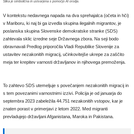
Slika je simbolična in ustvarjena s pomočjo AI orodja.
V kontekstu nedavnega napada na dva sprehajalca (očeta in hči)
v Mariboru, ki naj bi ga izvedla skupina ilegalnih migrantov, je
poslanska skupina Slovenske demokratske stranke (SDS)
zahtevala sklic izredne seje Državnega zbora. Na seji bodo
obravnavali Predlog priporočila Vladi Republike Slovenije za
ustavitev nezakonitih migracij, učinkovitejše ukrepe za zaščito
meja ter krepitev varnosti državljanov in njihovega premoženja.
To zahtevo SDS utemeljuje s povečanjem nezakonitih migracij in
s tem povezanimi varnostnimi izzivi. Policija je od januarja do
septembra 2023 zabeležila 44.751 nezakonitih vstopov, kar je
znaten porast v primerjavi z letom 2022. Med migranti
prevladujejo državljani Afganistana, Maroka in Pakistana.