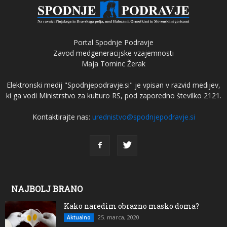
Portal Spodnje Podravje
Zavod medgeneracijske vzajemnosti
Maja Tominc Žerak
Elektronski medij "Spodnjepodravje.si" je vpisan v razvid medijev,
ki ga vodi Ministrstvo za kulturo RS, pod zaporedno številko 2121.
Kontaktirajte nas:
urednistvo@spodnjepodravje.si
NAJBOLJ BRANO
Kako naredim obrazno masko doma?
25. marca, 2020
Aktualno