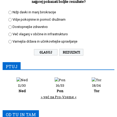
najprej pokazati boljše rezultate?
Nižji davki in manj birokracije
Višje pokojnine in pomoč družinam
Dostopnejše zdravstvo
Več vlaganj v občine in infrastrukturo
Varnejša država in učinkovitejše upravljanje
REZULTATI
PTUJ
11/30
16/33
18/34
Ned
Pon
Tor
> več na Pro-Vreme <
OD TU IN TAM