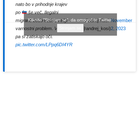
nato bo v prihodnje krajev
po
še več. Ilegalni
Kliknite "Strinjam se", da omogočite Twitter
migranti bodo vedno večji
— Andrej Kosi
November
Strinjam se
varnostni problem. Vladajoči
(@andrej_kosi)
2, 2023
pa si zatiskajo oči.
pic.twitter.com/LPpq6DI4YR