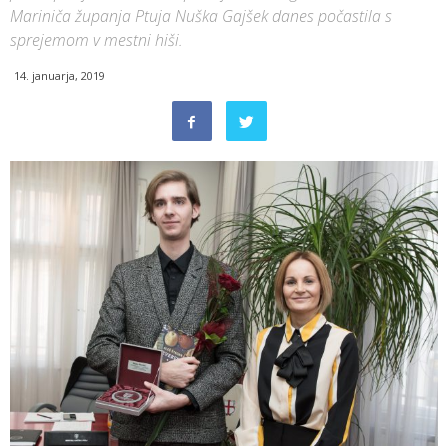
Mariniča županja Ptuja Nuška Gajšek danes počastila s
sprejemom v mestni hiši.
14. januarja, 2019