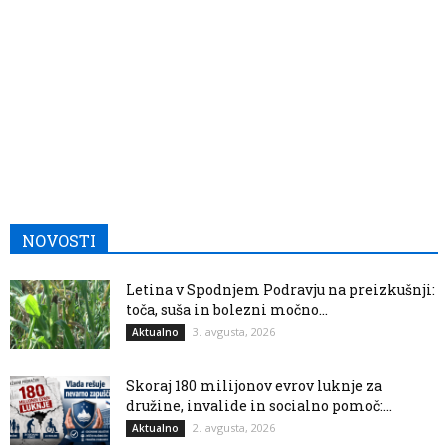
NOVOSTI
Letina v Spodnjem Podravju na preizkušnji:
toča, suša in bolezni močno...
3. avgusta, 2026
Aktualno
Skoraj 180 milijonov evrov luknje za
družine, invalide in socialno pomoč:...
2. avgusta, 2026
Aktualno