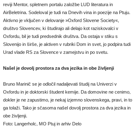
reviji Mentor, spletnem portalu založbe LUD literatura in
AirBeletrina. Sodeloval je tudi na Dnevih vina in poezije na Ptuju.
Aktivno je vključen v delovanje »Oxford Slovene Society«,
društvo Slovencev, ki študirajo ali delajo kot raziskovalci v
Oxfordu, bil je tudi predsednik društva. Da ostaja v stiku s
Slovenijo in širše, je aktiven v rubriki Dom in svet, jo podpira tudi
Urad vlade RS za Slovence v zamejstvu in po svetu.
Našel je dovolj prostora za dva jezika in obe življenji
Bruno Marinič se je odločil nadaljevati študij na Univerzi v
Oxfordu in je doktorski študent kemije. Da domovine ne cenimo,
dokler je ne zapustimo, je nekaj izjemno slovenskega, pravi, in to
ga tolaži. Tako je sčasoma našel dovolj prostora za dva jezika in
obe življenji.
Foto: Langerholc, MO Ptuj in arhiv Delo