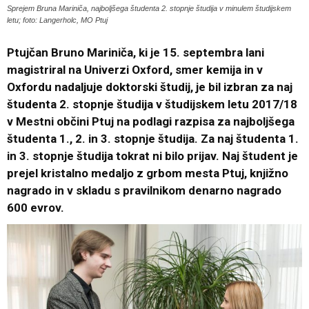
Sprejem Bruna Mariniča, najboljšega študenta 2. stopnje študija v minulem študijskem
letu; foto: Langerholc, MO Ptuj
Ptujčan Bruno Mariniča, ki je 15. septembra lani
magistriral na Univerzi Oxford, smer kemija in v
Oxfordu nadaljuje doktorski študij, je bil izbran za naj
študenta 2. stopnje študija v študijskem letu 2017/18
v Mestni občini Ptuj na podlagi razpisa za najboljšega
študenta 1., 2. in 3. stopnje študija. Za naj študenta 1.
in 3. stopnje študija tokrat ni bilo prijav. Naj študent je
prejel kristalno medaljo z grbom mesta Ptuj, knjižno
nagrado in v skladu s pravilnikom denarno nagrado
600 evrov.