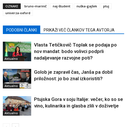
OZNAKE
bruno-marinič
naj-študent
nuška-gajšek
ptuj
univerza-oxford
PODOBNI ČLANKI
PRIKAŽI VEČ ČLANKOV TEGA AVTORJA
Vlasta Tetičkovič Toplak se podaja po
nov mandat: bodo volivci podprli
nadaljevanje razvojne poti?
Aktualno
Golob je zapravil čas, Janša pa dobil
priložnost: jo bo znal izkoristiti?
Aktualno
Ptujska Gora v soju Italije: večer, ko so se
vino, kulinarika in glasba zlili v doživetje
Aktualno