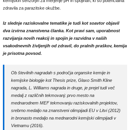
kemijskih senzorjih za merjenje pH in spojinah, ki so potencialna
zdravila za parazitske okužbe.
Iz slednje raziskovalne tematike je tudi kot soavtor objavil
dva izvirna znanstvena članka. Kot pravi sam, uporabnost
razvijanja novih reakcij in spojin je razvidna v naših
vsakodnevnih življenjih od zdravil, do pralnih praškov, kemija
je prisotna povsod.
Ob številnih nagradah s področja organske kemije in
kemijske biologije kot Thesis prize, Glaxo Smith Kline
nagrada, L. Williams nagrada in druge, je prejel tudi več
medalj z različnih tekmovanj: prvo mesto na
mednarodnem MEF tekmovanju raziskovalnih projektov,
srebrno medaljo na znanstveni olimpijadi EU v Litvi (2012)
in bronasto medaljo na mednarodni kemijski olimpijadi v
Vietnamu (2016).