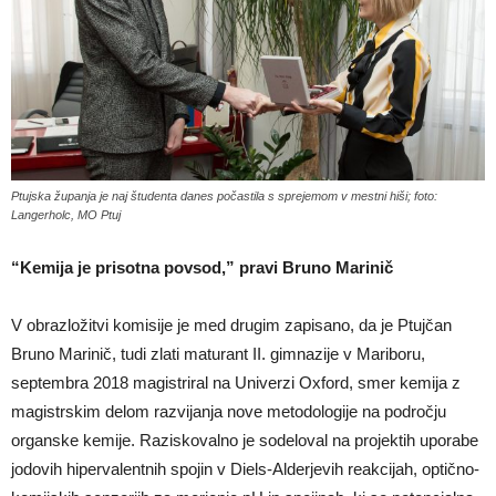
Ptujska županja je naj študenta danes počastila s sprejemom v mestni hiši; foto:
Langerholc, MO Ptuj
“Kemija je prisotna povsod,” pravi Bruno Marinič
V obrazložitvi komisije je med drugim zapisano, da je Ptujčan
Bruno Marinič, tudi zlati maturant II. gimnazije v Mariboru,
septembra 2018 magistriral na Univerzi Oxford, smer kemija z
magistrskim delom razvijanja nove metodologije na področju
organske kemije. Raziskovalno je sodeloval na projektih uporabe
jodovih hipervalentnih spojin v Diels-Alderjevih reakcijah, optično-