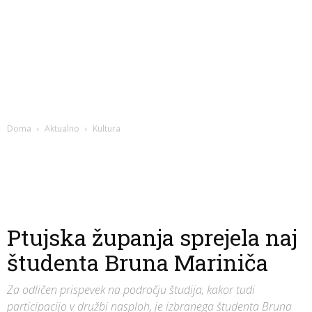
Doma
Aktualno
Kultura
Ptujska županja sprejela naj
študenta Bruna Mariniča
Za odličen prispevek na področju študija, kakor tudi
participacijo v družbi nasploh, je izbranega študenta Bruna