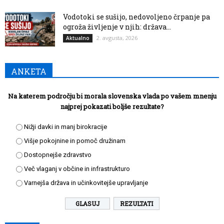
Vodotoki se sušijo, nedovoljeno črpanje pa
ogroža življenje v njih: država...
2. avgusta, 2026
Aktualno
ANKETA
Na katerem področju bi morala slovenska vlada po vašem mnenju
najprej pokazati boljše rezultate?
Nižji davki in manj birokracije
Višje pokojnine in pomoč družinam
Dostopnejše zdravstvo
Več vlaganj v občine in infrastrukturo
Varnejša država in učinkovitejše upravljanje
REZULTATI