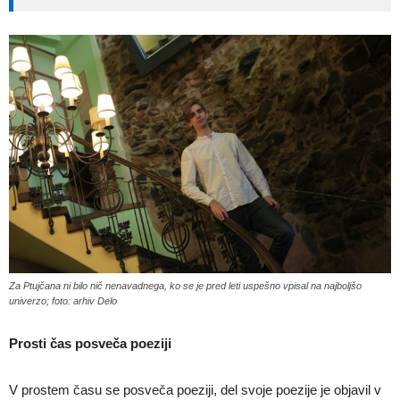
Za Ptujčana ni bilo nič nenavadnega, ko se je pred leti uspešno vpisal na najboljšo
univerzo; foto: arhiv Delo
Prosti čas posveča poeziji
V prostem času se posveča poeziji, del svoje poezije je objavil v