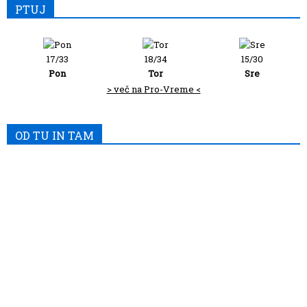
PTUJ
17/33
18/34
15/30
Pon
Tor
Sre
> več na Pro-Vreme <
OD TU IN TAM