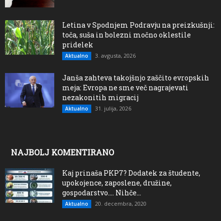
Letina v Spodnjem Podravju na preizkušnji:
toča, suša in bolezni močno oklestile
pridelek
3. avgusta, 2026
Aktualno
Janša zahteva takojšnjo zaščito evropskih
meja: Evropa ne sme več nagrajevati
nezakonitih migracij
31. julija, 2026
Aktualno
NAJBOLJ KOMENTIRANO
Kaj prinaša PKP7? Dodatek za študente,
upokojence, zaposlene, družine,
gospodarstvo…. Nihče...
20. decembra, 2020
Aktualno