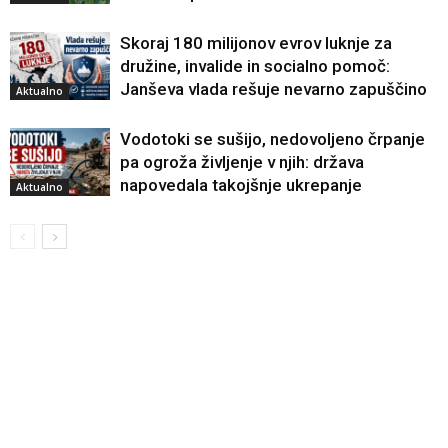
Skoraj 180 milijonov evrov luknje za
družine, invalide in socialno pomoč:
Janševa vlada rešuje nevarno zapuščino
Aktualno
Vodotoki se sušijo, nedovoljeno črpanje
pa ogroža življenje v njih: država
napovedala takojšnje ukrepanje
Aktualno