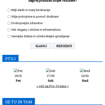
najprej pokazati boljše rezultate?
Nižji davki in manj birokracije
Višje pokojnine in pomoč družinam
Dostopnejše zdravstvo
Več vlaganj v občine in infrastrukturo
Varnejša država in učinkovitejše upravljanje
REZULTATI
PTUJ
19/31
17/30
12/30
Pet
Sob
Ned
> več na Pro-Vreme <
OD TU IN TAM