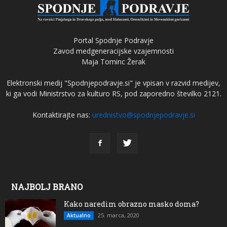
Portal Spodnje Podravje
Zavod medgeneracijske vzajemnosti
Maja Tominc Žerak
Elektronski medij "Spodnjepodravje.si" je vpisan v razvid medijev,
ki ga vodi Ministrstvo za kulturo RS, pod zaporedno številko 2121.
Kontaktirajte nas:
urednistvo@spodnjepodravje.si
NAJBOLJ BRANO
Kako naredim obrazno masko doma?
25. marca, 2020
Aktualno