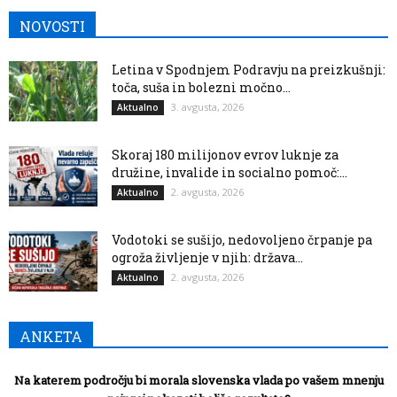
NOVOSTI
Letina v Spodnjem Podravju na preizkušnji:
toča, suša in bolezni močno...
3. avgusta, 2026
Aktualno
Skoraj 180 milijonov evrov luknje za
družine, invalide in socialno pomoč:...
2. avgusta, 2026
Aktualno
Vodotoki se sušijo, nedovoljeno črpanje pa
ogroža življenje v njih: država...
2. avgusta, 2026
Aktualno
ANKETA
Na katerem področju bi morala slovenska vlada po vašem mnenju