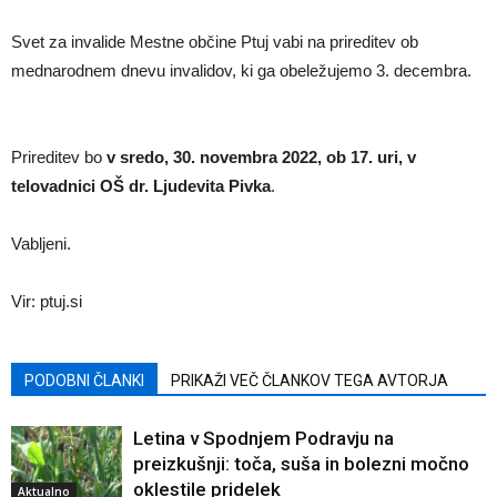
Svet za invalide Mestne občine Ptuj vabi na prireditev ob
mednarodnem dnevu invalidov, ki ga obeležujemo 3. decembra.
Prireditev bo
v sredo, 30. novembra 2022, ob 17. uri, v
telovadnici OŠ dr. Ljudevita Pivka
.
Vabljeni.
Vir: ptuj.si
PODOBNI ČLANKI
PRIKAŽI VEČ ČLANKOV TEGA AVTORJA
Letina v Spodnjem Podravju na
preizkušnji: toča, suša in bolezni močno
oklestile pridelek
Aktualno