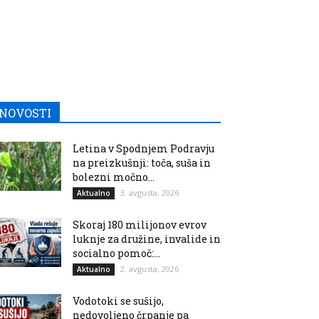
NOVOSTI
Letina v Spodnjem Podravju
na preizkušnji: toča, suša in
bolezni močno...
3. avgusta, 2026
Aktualno
Skoraj 180 milijonov evrov
luknje za družine, invalide in
socialno pomoč:...
2. avgusta, 2026
Aktualno
Vodotoki se sušijo,
nedovoljeno črpanje pa