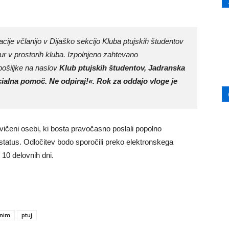
je včlanijo v Dijaško sekcijo Kluba ptujskih študentov
 ur v prostorih kluba. Izpolnjeno zahtevano
 pošiljke na naslov
Klub ptujskih študentov, Jadranska
ialna pomoč. Ne odpiraj!«. Rok za oddajo vloge je
ičeni osebi, ki bosta pravočasno poslali popolno
 status. Odločitev bodo sporočili preko elektronskega
 10 delovnih dni.
enim
ptuj