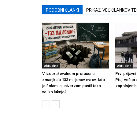
PODOBNI ČLANKI
PRIKAŽI VEČ ČLANKOV T
Aktualno
Aktualno
V izobraževalnem proračunu
Prvi prijavn
zmanjkalo 133 milijonov evrov: kdo
Ptuj: več p
je šolam in univerzam pustil tako
zapolnjenih
veliko luknjo?