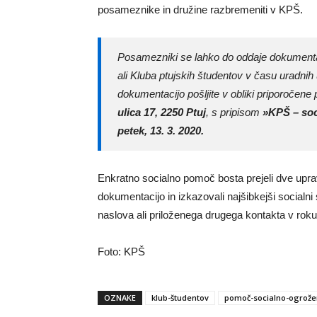
posameznike in družine razbremeniti v KPŠ.
Posamezniki se lahko do oddaje dokumentaci
ali Kluba ptujskih študentov v času uradnih
dokumentacijo pošljite v obliki priporočene
ulica 17, 2250 Ptuj
, s pripisom
»KPŠ – soc
petek, 13. 3. 2020.
Enkratno socialno pomoč bosta prejeli dve uprav
dokumentacijo in izkazovali najšibkejši socialni
naslova ali priloženega drugega kontakta v roku
Foto: KPŠ
OZNAKE
klub-študentov
pomoč-socialno-ogrož