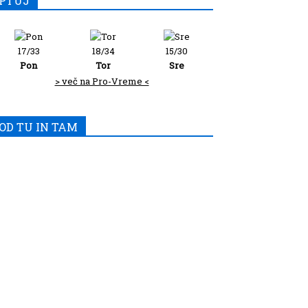
PTUJ
17/33
18/34
15/30
Pon
Tor
Sre
> več na Pro-Vreme <
OD TU IN TAM