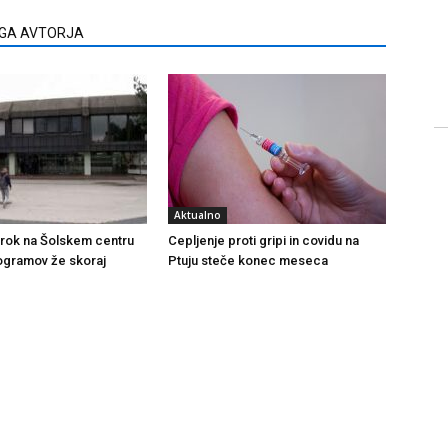
EGA AVTORJA
Aktualno
i rok na Šolskem centru
Cepljenje proti gripi in covidu na
rogramov že skoraj
Ptuju steče konec meseca