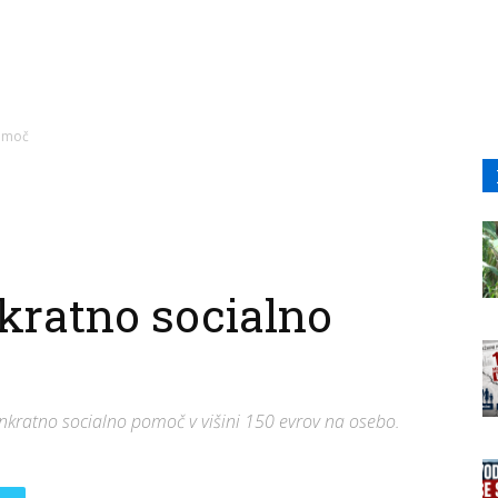
pomoč
nkratno socialno
 enkratno socialno pomoč v višini 150 evrov na osebo.