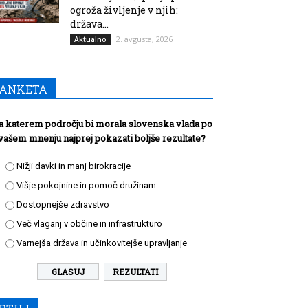
ogroža življenje v njih:
država...
2. avgusta, 2026
Aktualno
ANKETA
a katerem področju bi morala slovenska vlada po
vašem mnenju najprej pokazati boljše rezultate?
Nižji davki in manj birokracije
Višje pokojnine in pomoč družinam
Dostopnejše zdravstvo
Več vlaganj v občine in infrastrukturo
Varnejša država in učinkovitejše upravljanje
REZULTATI