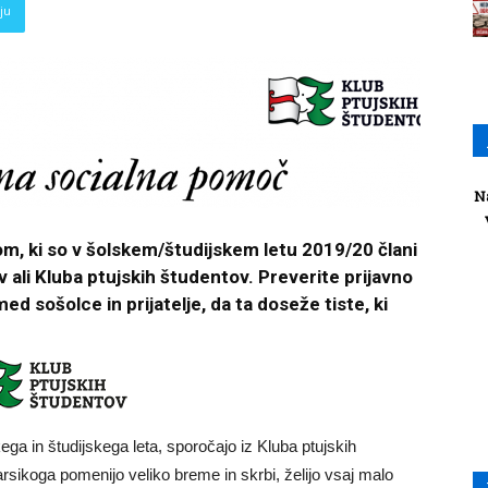
ju
N
m, ki so v šolskem/študijskem letu 2019/20 člani
 ali Kluba ptujskih študentov. Preverite prijavno
ed sošolce in prijatelje, da ta doseže tiste, ki
ga in študijskega leta, sporočajo iz Kluba ptujskih
rsikoga pomenijo veliko breme in skrbi, želijo vsaj malo