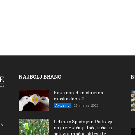
NAJBOLJ BRANO
N
Kako naredim obrazno
masko doma?
25. marca, 2020
Aktualno
Letina v Spodnjem Podravju
 v
na preizkušnji: toča, suša in
bolezni močno oklestile