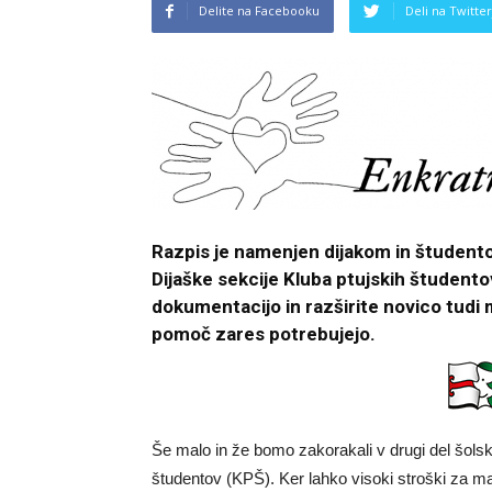
Delite na Facebooku
Deli na Twitter
Razpis je namenjen dijakom in študento
Dijaške sekcije Kluba ptujskih študentov
dokumentacijo in razširite novico tudi m
pomoč zares potrebujejo.
Še malo in že bomo zakorakali v drugi del šolske
študentov (KPŠ). Ker lahko visoki stroški za ma