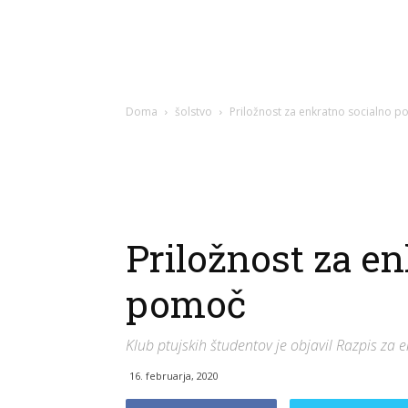
Doma
šolstvo
Priložnost za enkratno socialno 
Priložnost za e
pomoč
Klub ptujskih študentov je objavil Razpis za
16. februarja, 2020