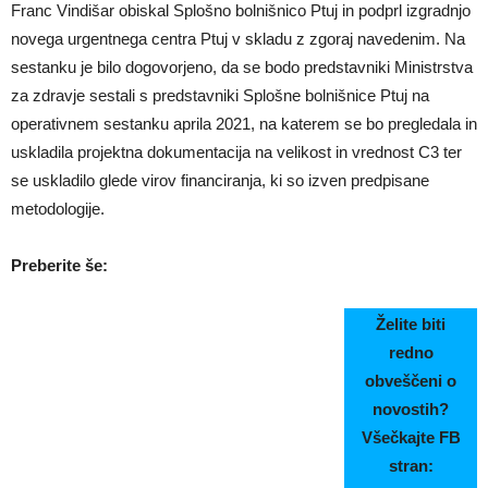
Franc Vindišar obiskal Splošno bolnišnico Ptuj in podprl izgradnjo
novega urgentnega centra Ptuj v skladu z zgoraj navedenim. Na
sestanku je bilo dogovorjeno, da se bodo predstavniki Ministrstva
za zdravje sestali s predstavniki Splošne bolnišnice Ptuj na
operativnem sestanku aprila 2021, na katerem se bo pregledala in
uskladila projektna dokumentacija na velikost in vrednost C3 ter
se uskladilo glede virov financiranja, ki so izven predpisane
metodologije.
Preberite še:
Želite biti
redno
obveščeni o
novostih?
Všečkajte FB
stran: