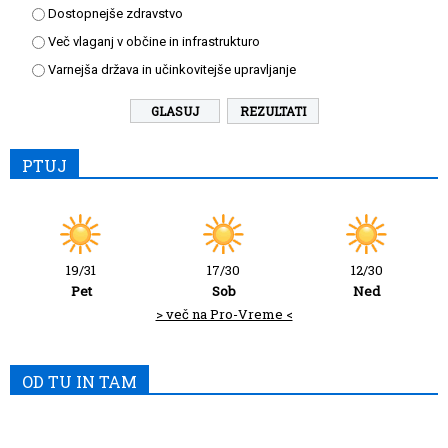
Dostopnejše zdravstvo
Več vlaganj v občine in infrastrukturo
Varnejša država in učinkovitejše upravljanje
REZULTATI
PTUJ
19/31
17/30
12/30
Pet
Sob
Ned
> več na Pro-Vreme <
OD TU IN TAM