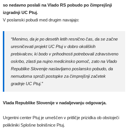
so nedavno poslali na Vlado RS pobudo po čimprejšnji
izgradnji UC Ptuj.
V poslanski pobudi med drugim navajajo:
“Menimo, da je po desetih letih resnično čas, da se začne
uresničevati projekt UC Ptuj v dobro okoliških
prebivalcev, ki bodo v prihodnosti potrebovali zdravstveno
oskrbo, zlasti pa nujno medicinsko pomoč, zato na Vlado
Republike Slovenije naslavljamo poslansko pobudo, da
nemudoma sproži postopke za čimprejšnji začetek
gradnje UC Ptuj.”
Vlada Republike Slovenije v nadaljevanju odgovarja.
Urgentni center Ptuj je umeščen v pritličje prizidka ob obstoječi
polikliniki Splošne bolnišnice Ptuj.