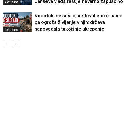
Janševa vlada rešuje nevarno zapuščino
Aktualno
Vodotoki se sušijo, nedovoljeno črpanje
pa ogroža življenje v njih: država
napovedala takojšnje ukrepanje
Aktualno