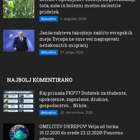
toča, suša in bolezni močno oklestile
pridelek
3. avgusta, 2026
Aktualno
Janša zahteva takojšnjo zaščito evropskih
meja: Evropa ne sme več nagrajevati
nezakonitih migracij
31. julija, 2026
Aktualno
NAJBOLJ KOMENTIRANO
Kaj prinaša PKP7? Dodatek za študente,
upokojence, zaposlene, družine,
gospodarstvo…. Nihče...
20. decembra, 2020
Aktualno
OMILITEV UKREPOV! Velja od torka
15.12.2020 do srede 23.12.2020! Ponovno
odprte...