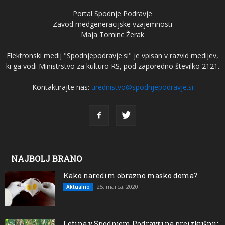
Portal Spodnje Podravje
Zavod medgeneracijske vzajemnosti
Maja Tominc Žerak
Elektronski medij "Spodnjepodravje.si" je vpisan v razvid medijev,
ki ga vodi Ministrstvo za kulturo RS, pod zaporedno številko 2121.
Kontaktirajte nas:
urednistvo@spodnjepodravje.si
NAJBOLJ BRANO
Kako naredim obrazno masko doma?
25. marca, 2020
Aktualno
Letina v Spodnjem Podravju na preizkušnji: