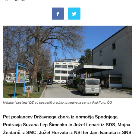
Nekateri poslanci DZ so pospešili gradnjo urgentnega centra Ptuj Foto: ČG
Pet poslancev Državnega zbora iz območja Spodnjega
Podravja Suzana Lep Šimenko in Jožef Lenart iz SDS, Mojca
Žnidarič iz SMC, Jožef Horvata iz NSI ter Jani Ivanuša iz SNS