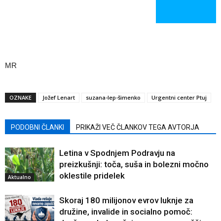
MR
OZNAKE
Jožef Lenart
suzana-lep-šimenko
Urgentni center Ptuj
PODOBNI ČLANKI
PRIKAŽI VEČ ČLANKOV TEGA AVTORJA
Letina v Spodnjem Podravju na
preizkušnji: toča, suša in bolezni močno
oklestile pridelek
Aktualno
Skoraj 180 milijonov evrov luknje za
družine, invalide in socialno pomoč: