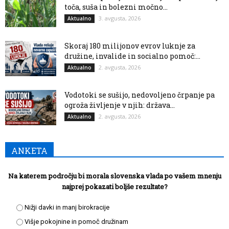
toča, suša in bolezni močno...
3. avgusta, 2026
Aktualno
Skoraj 180 milijonov evrov luknje za
družine, invalide in socialno pomoč:...
2. avgusta, 2026
Aktualno
Vodotoki se sušijo, nedovoljeno črpanje pa
ogroža življenje v njih: država...
2. avgusta, 2026
Aktualno
ANKETA
Na katerem področju bi morala slovenska vlada po vašem mnenju
najprej pokazati boljše rezultate?
Nižji davki in manj birokracije
Višje pokojnine in pomoč družinam