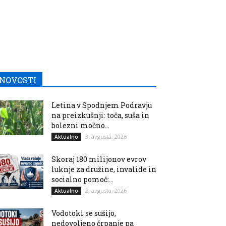
NOVOSTI
Letina v Spodnjem Podravju
na preizkušnji: toča, suša in
bolezni močno...
3. avgusta, 2026
Aktualno
Skoraj 180 milijonov evrov
luknje za družine, invalide in
socialno pomoč:...
2. avgusta, 2026
Aktualno
Vodotoki se sušijo,
nedovoljeno črpanje pa