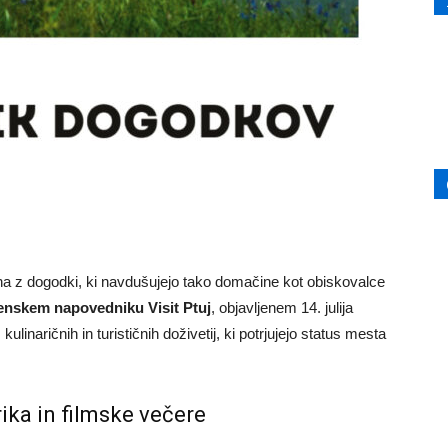
na z dogodki, ki navdušujejo tako domačine kot obiskovalce
enskem napovedniku Visit Ptuj
, objavljenem 14. julija
 kulinaričnih in turističnih doživetij, ki potrjujejo status mesta
rika in filmske večere