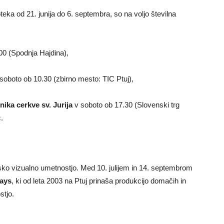
oteka od 21. junija do 6. septembra, so na voljo številna
00 (Spodnja Hajdina),
soboto ob 10.30 (zbirno mesto: TIC Ptuj),
ika cerkve sv. Jurija
v soboto ob 17.30 (Slovenski trg
.
unsko vizualno umetnostjo. Med 10. julijem in 14. septembrom
tays
, ki od leta 2003 na Ptuj prinaša produkcijo domačih in
stjo.