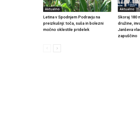
Aktualno
Aktualno
Letina v Spodnjem Podravju na
Skoraj 180 m
preizkušnji: toča, suša in bolezni
družine, inv
močno oklestile pridelek
Janševa vla
zapuščino