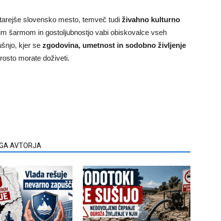
jstarejše slovensko mesto, temveč tudi
živahno kulturno
skim šarmom in gostoljubnostjo vabi obiskovalce vseh
ušnjo, kjer se
zgodovina, umetnost in sodobno življenje
rosto morate doživeti.
EGA AVTORJA