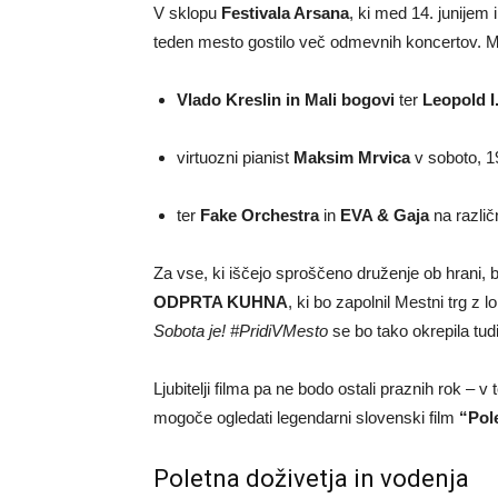
V sklopu
Festivala Arsana
, ki med 14. junijem
teden mesto gostilo več odmevnih koncertov. M
Vlado Kreslin in Mali bogovi
ter
Leopold I.
virtuozni pianist
Maksim Mrvica
v soboto, 19.
ter
Fake Orchestra
in
EVA & Gaja
na različ
Za vse, ki iščejo sproščeno druženje ob hrani, 
ODPRTA KUHNA
, ki bo zapolnil Mestni trg 
Sobota je! #PridiVMesto
se bo tako okrepila tu
Ljubitelji filma pa ne bodo ostali praznih rok – v
mogoče ogledati legendarni slovenski film
“Pole
Poletna doživetja in vodenja