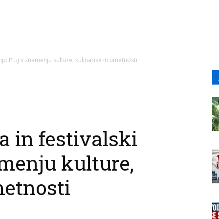
rip: Ptuj v znamenju kulture, kulinarike in umetnosti
a in festivalski
amenju kulture,
metnosti