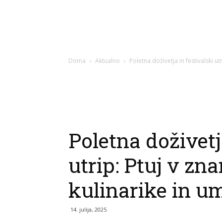
Doma
Aktualno
Poletna doživetja in festivalski ut
Poletna doživetj
utrip: Ptuj v zn
kulinarike in u
14. julija, 2025