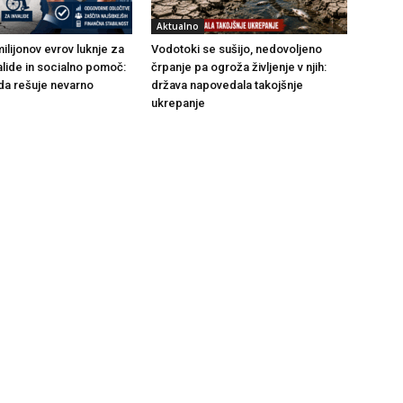
Aktualno
ilijonov evrov luknje za
Vodotoki se sušijo, nedovoljeno
alide in socialno pomoč:
črpanje pa ogroža življenje v njih:
da rešuje nevarno
država napovedala takojšnje
ukrepanje