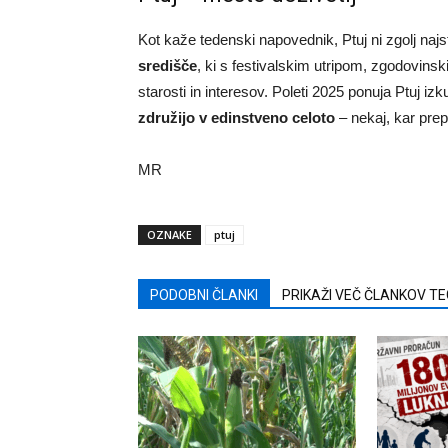
Kot kaže tedenski napovednik, Ptuj ni zgolj na
središče
, ki s festivalskim utripom, zgodovin
starosti in interesov. Poleti 2025 ponuja Ptuj izk
združijo v edinstveno celoto
– nekaj, kar prep
MR
OZNAKE
ptuj
PODOBNI ČLANKI
PRIKAŽI VEČ ČLANKOV T