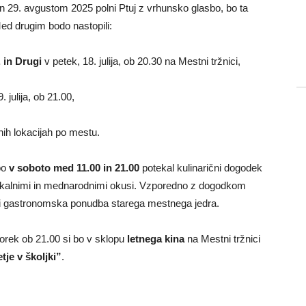
 in 29. avgustom 2025 polni Ptuj z vrhunsko glasbo, bo ta
ed drugim bodo nastopili:
 in Drugi
v petek, 18. julija, ob 20.30 na Mestni tržnici,
 julija, ob 21.00,
nih lokacijah po mestu.
bo
v soboto med 11.00 in 21.00
potekal kulinarični dogodek
z lokalnimi in mednarodnimi okusi. Vzporedno z dogodkom
di gastronomska ponudba starega mestnega jedra.
 torek ob 21.00 si bo v sklopu
letnega kina
na Mestni tržnici
tje v školjki”
.