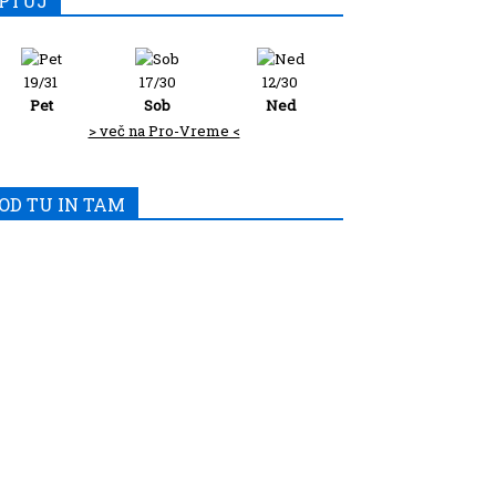
PTUJ
19/31
17/30
12/30
Pet
Sob
Ned
> več na Pro-Vreme <
OD TU IN TAM