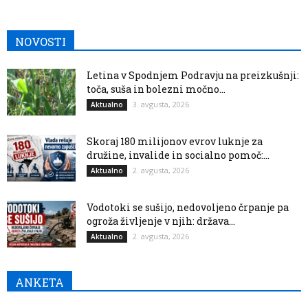
NOVOSTI
Letina v Spodnjem Podravju na preizkušnji:
toča, suša in bolezni močno...
3. avgusta, 2026
Aktualno
Skoraj 180 milijonov evrov luknje za
družine, invalide in socialno pomoč:...
2. avgusta, 2026
Aktualno
Vodotoki se sušijo, nedovoljeno črpanje pa
ogroža življenje v njih: država...
2. avgusta, 2026
Aktualno
ANKETA