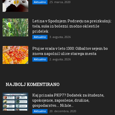
25. marca, 2020
Aktualno
Letina v Spodnjem Podravju na preizkušnji:
toča, suša in bolezni močno oklestile
pridelek
3. avgusta, 2026
Aktualno
Ptuj se vrača v leto 1300: Ožbaltov sejem bo
znova napolnil ulice starega mesta
2. avgusta, 2026
Aktualno
NAJBOLJ KOMENTIRANO
Kaj prinaša PKP7? Dodatek za študente,
upokojence, zaposlene, družine,
gospodarstvo…. Nihče...
20. decembra, 2020
Aktualno