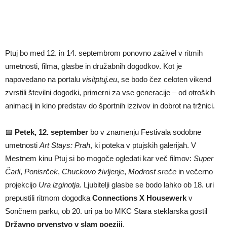
Ptuj bo med 12. in 14. septembrom ponovno zaživel v ritmih
umetnosti, filma, glasbe in družabnih dogodkov. Kot je
napovedano na portalu
visitptuj.eu
, se bodo čez celoten vikend
zvrstili številni dogodki, primerni za vse generacije – od otroških
animacij in kino predstav do športnih izzivov in dobrot na tržnici.
📅
Petek, 12. september
bo v znamenju Festivala sodobne
umetnosti
Art Stays: Prah
, ki poteka v ptujskih galerijah. V
Mestnem kinu Ptuj si bo mogoče ogledati kar več filmov:
Super
Čarli
,
Ponisrček
,
Chuckovo življenje
,
Modrost sreče
in večerno
projekcijo
Ura izginotja
. Ljubitelji glasbe se bodo lahko ob 18. uri
prepustili ritmom dogodka
Connections X Housewerk
v
Sončnem parku, ob 20. uri pa bo MKC Stara steklarska gostil
Državno prvenstvo v slam poeziji
.