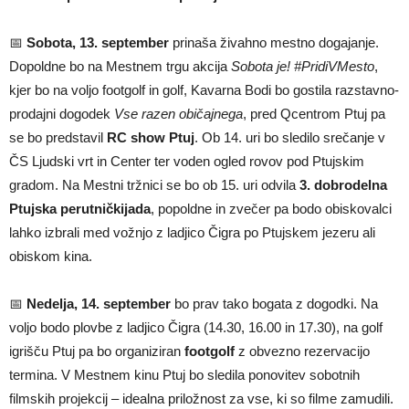
📅
Sobota, 13. september
prinaša živahno mestno dogajanje.
Dopoldne bo na Mestnem trgu akcija
Sobota je! #PridiVMesto
,
kjer bo na voljo footgolf in golf, Kavarna Bodi bo gostila razstavno-
prodajni dogodek
Vse razen običajnega
, pred Qcentrom Ptuj pa
se bo predstavil
RC show Ptuj
. Ob 14. uri bo sledilo srečanje v
ČS Ljudski vrt in Center ter voden ogled rovov pod Ptujskim
gradom. Na Mestni tržnici se bo ob 15. uri odvila
3. dobrodelna
Ptujska perutničkijada
, popoldne in zvečer pa bodo obiskovalci
lahko izbrali med vožnjo z ladjico Čigra po Ptujskem jezeru ali
obiskom kina.
📅
Nedelja, 14. september
bo prav tako bogata z dogodki. Na
voljo bodo plovbe z ladjico Čigra (14.30, 16.00 in 17.30), na golf
igrišču Ptuj pa bo organiziran
footgolf
z obvezno rezervacijo
termina. V Mestnem kinu Ptuj bo sledila ponovitev sobotnih
filmskih projekcij – idealna priložnost za vse, ki so filme zamudili.