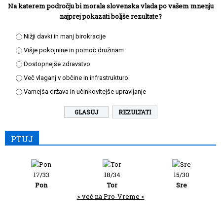
Na katerem področju bi morala slovenska vlada po vašem mnenju
najprej pokazati boljše rezultate?
Nižji davki in manj birokracije
Višje pokojnine in pomoč družinam
Dostopnejše zdravstvo
Več vlaganj v občine in infrastrukturo
Varnejša država in učinkovitejše upravljanje
REZULTATI
PTUJ
17/33
18/34
15/30
Pon
Tor
Sre
> več na Pro-Vreme <