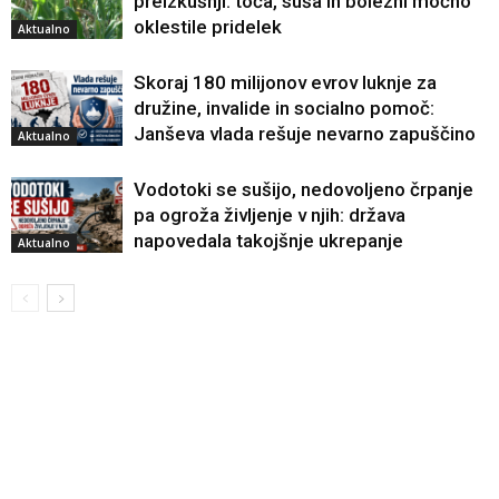
preizkušnji: toča, suša in bolezni močno
oklestile pridelek
Aktualno
Skoraj 180 milijonov evrov luknje za
družine, invalide in socialno pomoč:
Janševa vlada rešuje nevarno zapuščino
Aktualno
Vodotoki se sušijo, nedovoljeno črpanje
pa ogroža življenje v njih: država
napovedala takojšnje ukrepanje
Aktualno