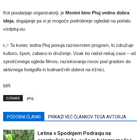
Kot poudarjajo organizatorji, je
Mestni kino Ptuj vedno dobra
ideja
, dogajanje pa si je mogoče podrobneje ogledati na portalu
visitptuj.eu
.
👉 Ta konec tedna Ptuj ponuja raznovrsten program, ki združuje
kulturo, šport, zabavo in druženje. Vsak bo našel nekaj zase – od
sproščenega ogleda filmov, raziskovanja rovov pod gradom do
aktivnega footgolfa in kulinaričnih dobrot na tržnici.
MR
OZNAKE
ptuj
PODOBNI ČLANKI
PRIKAŽI VEČ ČLANKOV TEGA AVTORJA
Letina v Spodnjem Podravju na