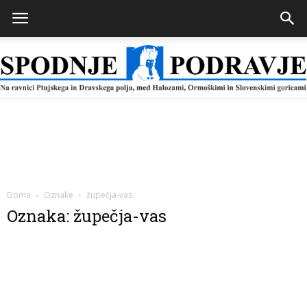
Spodnje
Podravje
Doma
Oznake
župečja-vas
Oznaka: župečja-vas