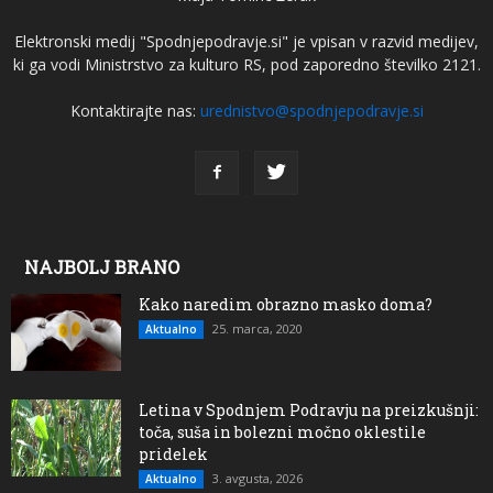
Elektronski medij "Spodnjepodravje.si" je vpisan v razvid medijev,
ki ga vodi Ministrstvo za kulturo RS, pod zaporedno številko 2121.
Kontaktirajte nas:
urednistvo@spodnjepodravje.si
NAJBOLJ BRANO
Kako naredim obrazno masko doma?
25. marca, 2020
Aktualno
Letina v Spodnjem Podravju na preizkušnji:
toča, suša in bolezni močno oklestile
pridelek
3. avgusta, 2026
Aktualno