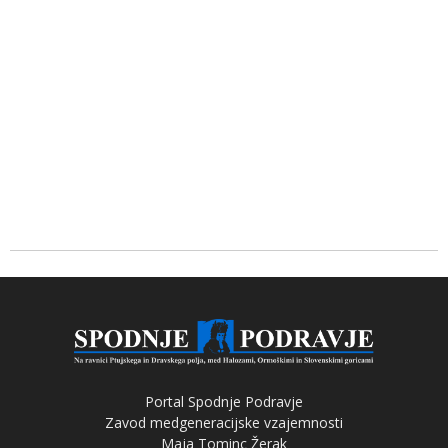
Portal Spodnje Podravje
Zavod medgeneracijske vzajemnosti
Maja Tominc Žerak