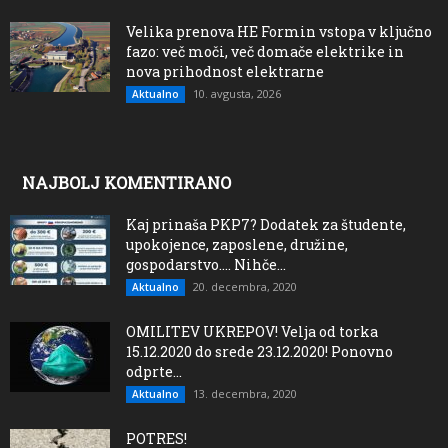
Velika prenova HE Formin vstopa v ključno
fazo: več moči, več domače elektrike in
nova prihodnost elektrarne
10. avgusta, 2026
Aktualno
NAJBOLJ KOMENTIRANO
Kaj prinaša PKP7? Dodatek za študente,
upokojence, zaposlene, družine,
gospodarstvo…. Nihče...
20. decembra, 2020
Aktualno
OMILITEV UKREPOV! Velja od torka
15.12.2020 do srede 23.12.2020! Ponovno
odprte...
13. decembra, 2020
Aktualno
POTRES!