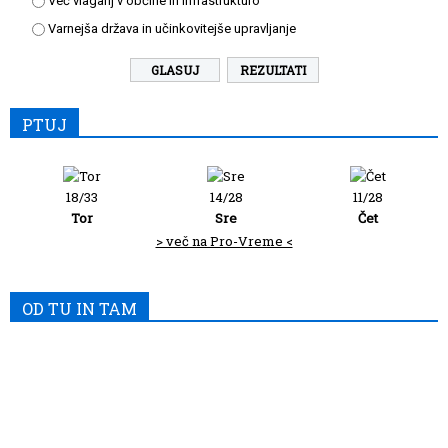
Več vlaganj v občine in infrastrukturo
Varnejša država in učinkovitejše upravljanje
REZULTATI
PTUJ
18/33
14/28
11/28
Tor
Sre
Čet
> več na Pro-Vreme <
OD TU IN TAM