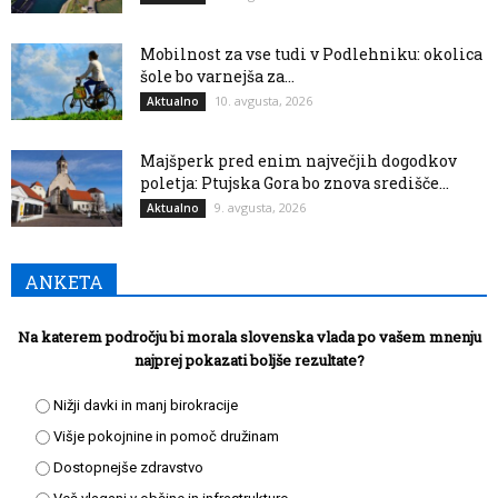
Mobilnost za vse tudi v Podlehniku: okolica
šole bo varnejša za...
10. avgusta, 2026
Aktualno
Majšperk pred enim največjih dogodkov
poletja: Ptujska Gora bo znova središče...
9. avgusta, 2026
Aktualno
ANKETA
Na katerem področju bi morala slovenska vlada po vašem mnenju
najprej pokazati boljše rezultate?
Nižji davki in manj birokracije
Višje pokojnine in pomoč družinam
Dostopnejše zdravstvo