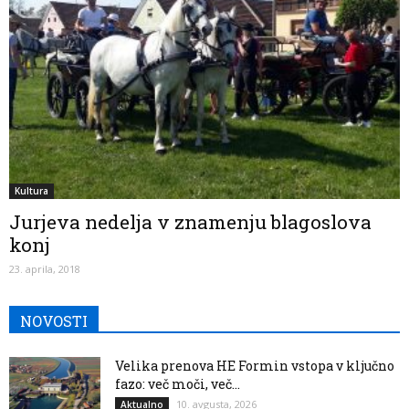
Kultura
Jurjeva nedelja v znamenju blagoslova
konj
23. aprila, 2018
NOVOSTI
Velika prenova HE Formin vstopa v ključno
fazo: več moči, več...
10. avgusta, 2026
Aktualno