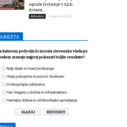
ogroža življenje v njih:
država...
2. avgusta, 2026
Aktualno
ANKETA
a katerem področju bi morala slovenska vlada po
vašem mnenju najprej pokazati boljše rezultate?
Nižji davki in manj birokracije
Višje pokojnine in pomoč družinam
Dostopnejše zdravstvo
Več vlaganj v občine in infrastrukturo
Varnejša država in učinkovitejše upravljanje
REZULTATI