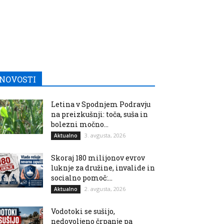
NOVOSTI
Letina v Spodnjem Podravju
na preizkušnji: toča, suša in
bolezni močno...
3. avgusta, 2026
Aktualno
Skoraj 180 milijonov evrov
luknje za družine, invalide in
socialno pomoč:...
2. avgusta, 2026
Aktualno
Vodotoki se sušijo,
nedovoljeno črpanje pa