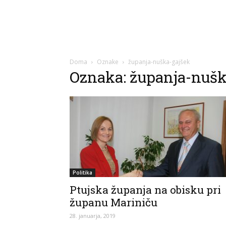
Doma
Oznake
županja-nuška-gajšek
Oznaka: županja-nušk
Politika
Ptujska županja na obisku pri
županu Mariniču
28. januarja, 2019