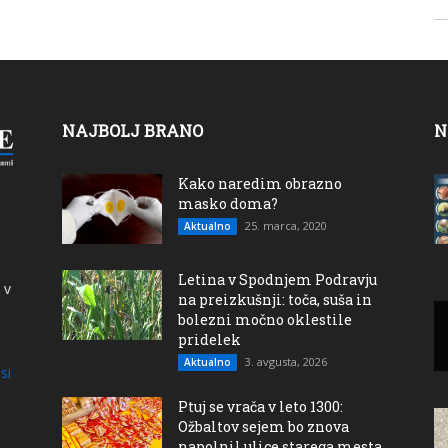
NAJBOLJ BRANO
N
Kako naredim obrazno
masko doma?
25. marca, 2020
Aktualno
Letina v Spodnjem Podravju
 v
na preizkušnji: toča, suša in
bolezni močno oklestile
pridelek
3. avgusta, 2026
Aktualno
si
Ptuj se vrača v leto 1300:
Ožbaltov sejem bo znova
napolnil ulice starega mesta