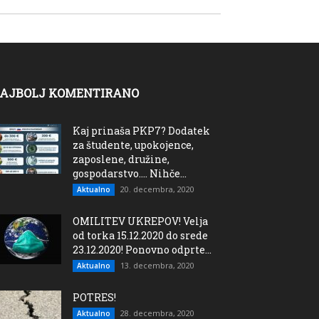
AJBOLJ KOMENTIRANO
Kaj prinaša PKP7? Dodatek
za študente, upokojence,
zaposlene, družine,
gospodarstvo…. Nihče...
20. decembra, 2020
Aktualno
OMILITEV UKREPOV! Velja
od torka 15.12.2020 do srede
23.12.2020! Ponovno odprte...
13. decembra, 2020
Aktualno
POTRES!
28. decembra, 2020
Aktualno