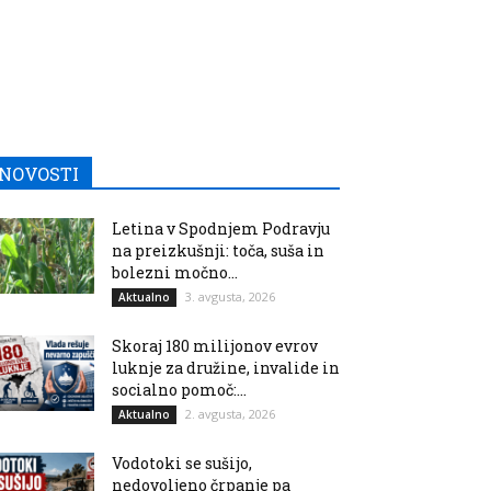
NOVOSTI
Letina v Spodnjem Podravju
na preizkušnji: toča, suša in
bolezni močno...
3. avgusta, 2026
Aktualno
Skoraj 180 milijonov evrov
luknje za družine, invalide in
socialno pomoč:...
2. avgusta, 2026
Aktualno
Vodotoki se sušijo,
nedovoljeno črpanje pa