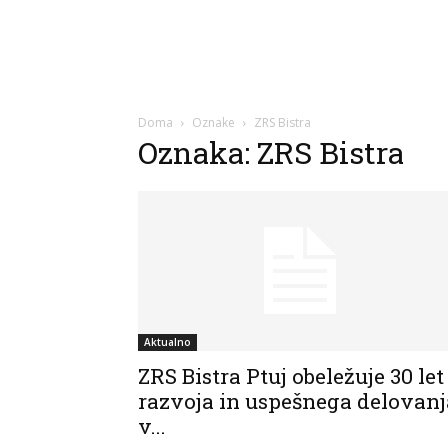
Doma
Oznake
ZRS Bistra
Oznaka: ZRS Bistra
Aktualno
ZRS Bistra Ptuj obeležuje 30 let
razvoja in uspešnega delovanj
v...