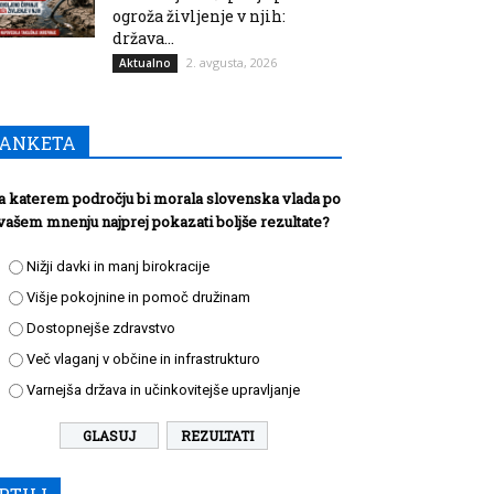
ogroža življenje v njih:
država...
2. avgusta, 2026
Aktualno
ANKETA
a katerem področju bi morala slovenska vlada po
vašem mnenju najprej pokazati boljše rezultate?
Nižji davki in manj birokracije
Višje pokojnine in pomoč družinam
Dostopnejše zdravstvo
Več vlaganj v občine in infrastrukturo
Varnejša država in učinkovitejše upravljanje
REZULTATI