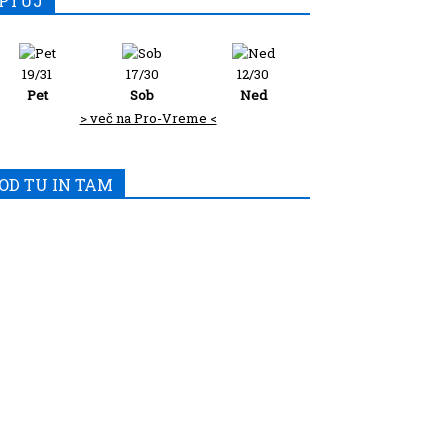
PTUJ
19/31
17/30
12/30
Pet
Sob
Ned
> več na Pro-Vreme <
OD TU IN TAM