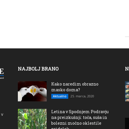
NAJBOLJ BRANO
N
Kako naredim obrazno
masko doma?
25. marca, 2020
Aktualno
Letina v Spodnjem Podravju
 v
na preizkušnji: toča, suša in
bolezni močno oklestile
pridelek