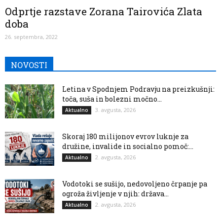
Odprtje razstave Zorana Tairovića Zlata
doba
26. septembra, 2022
NOVOSTI
Letina v Spodnjem Podravju na preizkušnji:
toča, suša in bolezni močno...
3. avgusta, 2026
Aktualno
Skoraj 180 milijonov evrov luknje za
družine, invalide in socialno pomoč:...
2. avgusta, 2026
Aktualno
Vodotoki se sušijo, nedovoljeno črpanje pa
ogroža življenje v njih: država...
2. avgusta, 2026
Aktualno