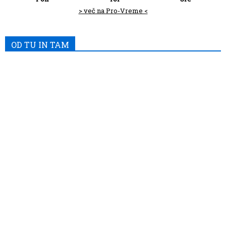
> več na Pro-Vreme <
OD TU IN TAM