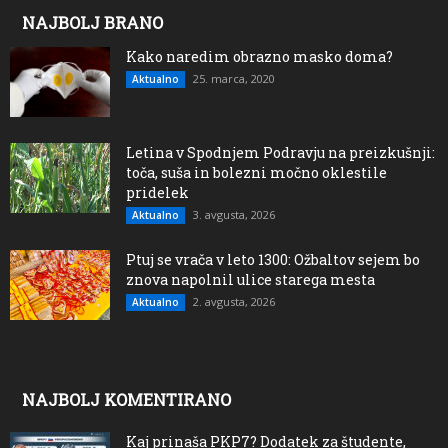
NAJBOLJ BRANO
Kako naredim obrazno masko doma?
25. marca, 2020
Aktualno
Letina v Spodnjem Podravju na preizkušnji:
toča, suša in bolezni močno oklestile
pridelek
3. avgusta, 2026
Aktualno
Ptuj se vrača v leto 1300: Ožbaltov sejem bo
znova napolnil ulice starega mesta
2. avgusta, 2026
Aktualno
NAJBOLJ KOMENTIRANO
Kaj prinaša PKP7? Dodatek za študente,