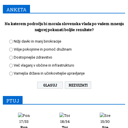
ANKETA
Na katerem področju bi morala slovenska vlada po vašem mnenju
najprej pokazati boljše rezultate?
Nižji davki in manj birokracije
Višje pokojnine in pomoč družinam
Dostopnejše zdravstvo
Več vlaganj v občine in infrastrukturo
Varnejša država in učinkovitejše upravljanje
REZULTATI
PTUJ
17/33
18/34
15/30
Pon
Tor
Sre