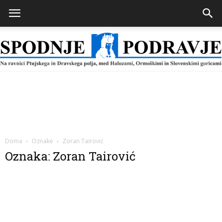
Spodnje
Podravje
Doma
Oznake
Zoran Tairović
Oznaka: Zoran Tairović