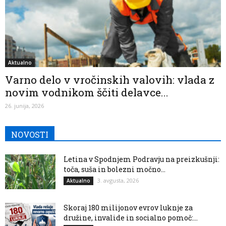
Aktualno
Varno delo v vročinskih valovih: vlada z
novim vodnikom ščiti delavce...
26. junija, 2026
NOVOSTI
Letina v Spodnjem Podravju na preizkušnji:
toča, suša in bolezni močno...
3. avgusta, 2026
Aktualno
Skoraj 180 milijonov evrov luknje za
družine, invalide in socialno pomoč:...