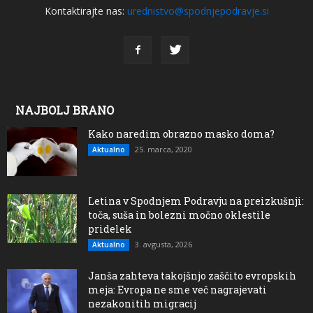
Kontaktirajte nas:
urednistvo@spodnjepodravje.si
NAJBOLJ BRANO
Kako naredim obrazno masko doma?
25. marca, 2020
Aktualno
Letina v Spodnjem Podravju na preizkušnji:
toča, suša in bolezni močno oklestile
pridelek
3. avgusta, 2026
Aktualno
Janša zahteva takojšnjo zaščito evropskih
meja: Evropa ne sme več nagrajevati
nezakonitih migracij