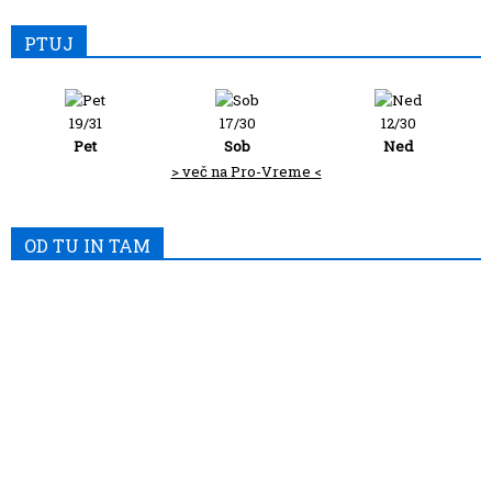
PTUJ
19/31
17/30
12/30
Pet
Sob
Ned
> več na Pro-Vreme <
OD TU IN TAM