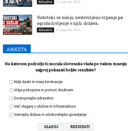
2. avgusta, 2026
Aktualno
Vodotoki se sušijo, nedovoljeno črpanje pa
ogroža življenje v njih: država...
2. avgusta, 2026
Aktualno
ANKETA
Na katerem področju bi morala slovenska vlada po vašem mnenju
najprej pokazati boljše rezultate?
Nižji davki in manj birokracije
Višje pokojnine in pomoč družinam
Dostopnejše zdravstvo
Več vlaganj v občine in infrastrukturo
Varnejša država in učinkovitejše upravljanje
REZULTATI