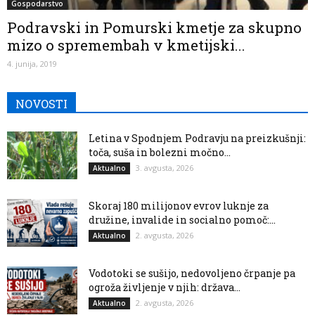
Gospodarstvo
Podravski in Pomurski kmetje za skupno
mizo o spremembah v kmetijski...
4. junija, 2019
NOVOSTI
Letina v Spodnjem Podravju na preizkušnji:
toča, suša in bolezni močno...
3. avgusta, 2026
Aktualno
Skoraj 180 milijonov evrov luknje za
družine, invalide in socialno pomoč:...
2. avgusta, 2026
Aktualno
Vodotoki se sušijo, nedovoljeno črpanje pa
ogroža življenje v njih: država...
2. avgusta, 2026
Aktualno