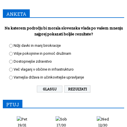
ANKETA
Na katerem področju bi morala slovenska vlada po vašem mnenju
najprej pokazati boljše rezultate?
Nižji davki in manj birokracije
Višje pokojnine in pomoč družinam
Dostopnejše zdravstvo
Več vlaganj v občine in infrastrukturo
Varnejša država in učinkovitejše upravljanje
REZULTATI
PTUJ
19/31
17/30
12/30