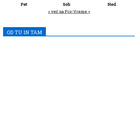
Pet
Sob
Ned
> več na Pro-Vreme <
OD TU IN TAM