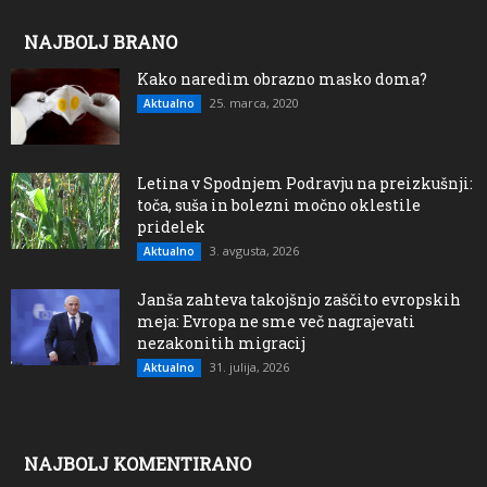
NAJBOLJ BRANO
Kako naredim obrazno masko doma?
25. marca, 2020
Aktualno
Letina v Spodnjem Podravju na preizkušnji:
toča, suša in bolezni močno oklestile
pridelek
3. avgusta, 2026
Aktualno
Janša zahteva takojšnjo zaščito evropskih
meja: Evropa ne sme več nagrajevati
nezakonitih migracij
31. julija, 2026
Aktualno
NAJBOLJ KOMENTIRANO