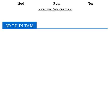
Ned
Pon
Tor
> več na Pro-Vreme <
OD TU IN TAM