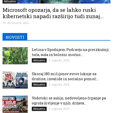
Aktualno
Microsoft opozarja, da se lahko ruski
kibernetski napadi razširijo tudi zunaj...
10. decembra, 2022
NOVOSTI
Letina v Spodnjem Podravju na preizkušnji:
toča, suša in bolezni močno...
3. avgusta, 2026
Aktualno
Skoraj 180 milijonov evrov luknje za
družine, invalide in socialno pomoč:...
2. avgusta, 2026
Aktualno
Vodotoki se sušijo, nedovoljeno črpanje pa
ogroža življenje v njih: država...
2. avgusta, 2026
Aktualno