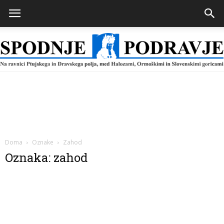
Spodnje
Podravje
Doma
Oznake
Zahod
Oznaka: zahod