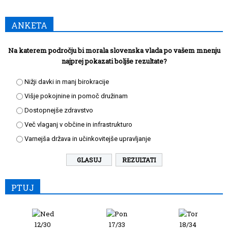
ANKETA
Na katerem področju bi morala slovenska vlada po vašem mnenju
najprej pokazati boljše rezultate?
Nižji davki in manj birokracije
Višje pokojnine in pomoč družinam
Dostopnejše zdravstvo
Več vlaganj v občine in infrastrukturo
Varnejša država in učinkovitejše upravljanje
REZULTATI
PTUJ
12/30
17/33
18/34