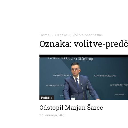
Doma
Oznake
Volitve-predčasne
Oznaka: volitve-pred
Politika
Odstopil Marjan Šarec
27. januarja, 2020