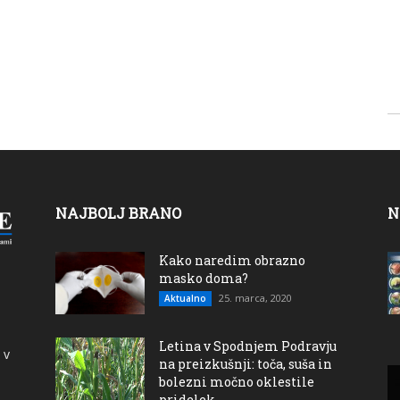
NAJBOLJ BRANO
N
Kako naredim obrazno
masko doma?
25. marca, 2020
Aktualno
Letina v Spodnjem Podravju
 v
na preizkušnji: toča, suša in
bolezni močno oklestile
pridelek