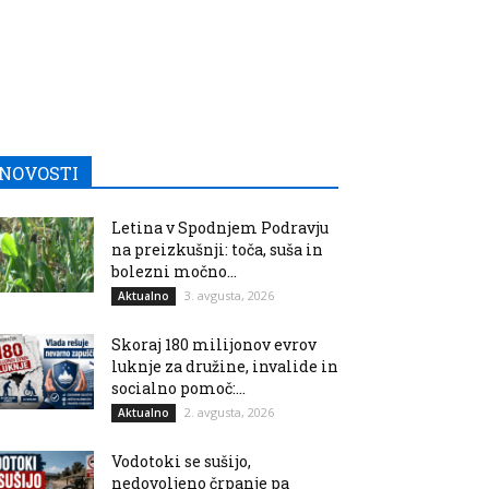
NOVOSTI
Letina v Spodnjem Podravju
na preizkušnji: toča, suša in
bolezni močno...
3. avgusta, 2026
Aktualno
Skoraj 180 milijonov evrov
luknje za družine, invalide in
socialno pomoč:...
2. avgusta, 2026
Aktualno
Vodotoki se sušijo,
nedovoljeno črpanje pa