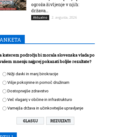
ogroža življenje v njih:
država...
2. avgusta, 2026
Aktualno
ANKETA
a katerem področju bi morala slovenska vlada po
vašem mnenju najprej pokazati boljše rezultate?
Nižji davki in manj birokracije
Višje pokojnine in pomoč družinam
Dostopnejše zdravstvo
Več vlaganj v občine in infrastrukturo
Varnejša država in učinkovitejše upravljanje
REZULTATI