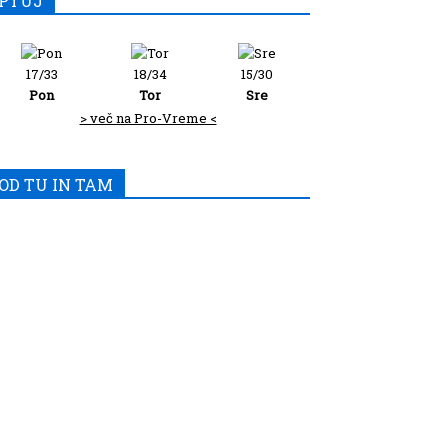
PTUJ
17/33
18/34
15/30
Pon
Tor
Sre
> več na Pro-Vreme <
OD TU IN TAM