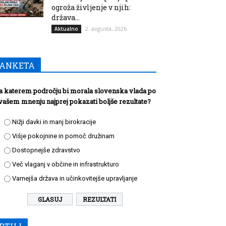
ogroža življenje v njih:
država...
2. avgusta, 2026
Aktualno
ANKETA
a katerem področju bi morala slovenska vlada po
vašem mnenju najprej pokazati boljše rezultate?
Nižji davki in manj birokracije
Višje pokojnine in pomoč družinam
Dostopnejše zdravstvo
Več vlaganj v občine in infrastrukturo
Varnejša država in učinkovitejše upravljanje
REZULTATI