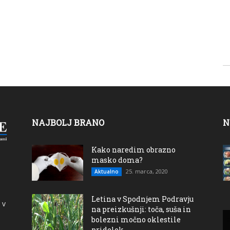
NAJBOLJ BRANO
N
Kako naredim obrazno
masko doma?
25. marca, 2020
Aktualno
Letina v Spodnjem Podravju
 v
na preizkušnji: toča, suša in
bolezni močno oklestile
pridelek