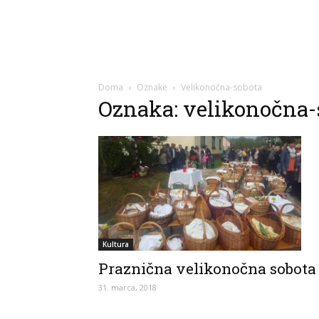
Doma
Oznake
Velikonočna-sobota
Oznaka: velikonočna-
Kultura
Praznična velikonočna sobota
31. marca, 2018