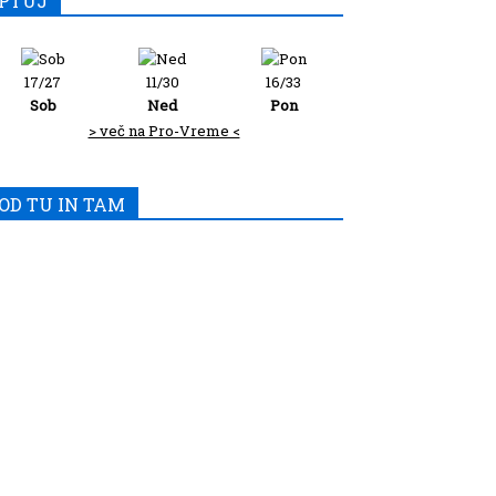
PTUJ
17/27
11/30
16/33
Sob
Ned
Pon
> več na Pro-Vreme <
OD TU IN TAM