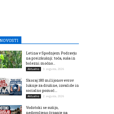
NOVOSTI
Letina v Spodnjem Podravju
na preizkušnji: toča, suša in
bolezni močno...
3. avgusta, 2026
Aktualno
Skoraj 180 milijonov evrov
luknje za družine, invalide in
socialno pomoč:...
2. avgusta, 2026
Aktualno
Vodotoki se sušijo,
nedovoljeno črpanje pa