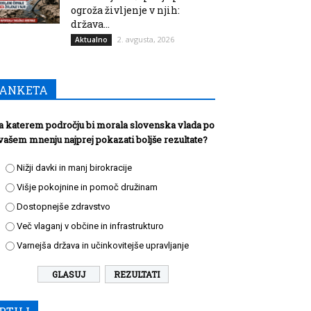
ogroža življenje v njih:
država...
2. avgusta, 2026
Aktualno
ANKETA
a katerem področju bi morala slovenska vlada po
vašem mnenju najprej pokazati boljše rezultate?
Nižji davki in manj birokracije
Višje pokojnine in pomoč družinam
Dostopnejše zdravstvo
Več vlaganj v občine in infrastrukturo
Varnejša država in učinkovitejše upravljanje
REZULTATI