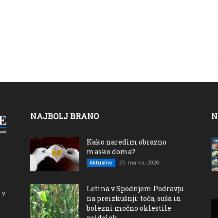
NAJBOLJ BRANO
N
Kako naredim obrazno
masko doma?
25. marca, 2020
Aktualno
Letina v Spodnjem Podravju
 v
na preizkušnji: toča, suša in
bolezni močno oklestile
pridelek