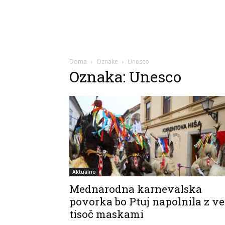
Doma
Oznake
Unesco
Oznaka: Unesco
Aktualno
Mednarodna karnevalska
povorka bo Ptuj napolnila z ve
tisoč maskami