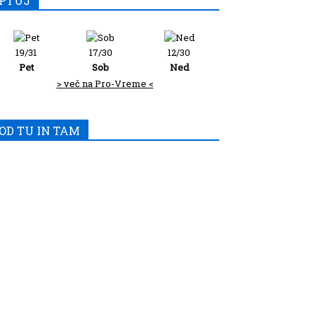
PTUJ
19/31
17/30
12/30
Pet
Sob
Ned
> več na Pro-Vreme <
OD TU IN TAM