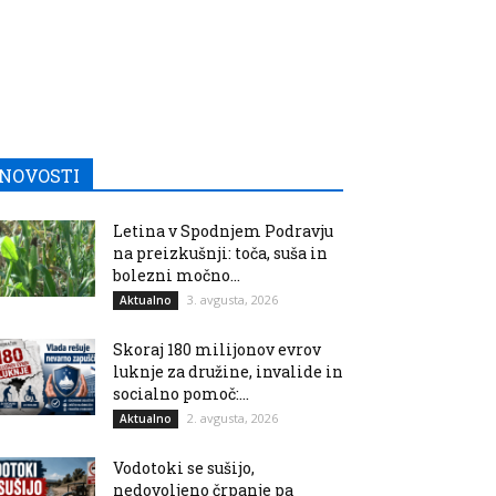
NOVOSTI
Letina v Spodnjem Podravju
na preizkušnji: toča, suša in
bolezni močno...
3. avgusta, 2026
Aktualno
Skoraj 180 milijonov evrov
luknje za družine, invalide in
socialno pomoč:...
2. avgusta, 2026
Aktualno
Vodotoki se sušijo,
nedovoljeno črpanje pa