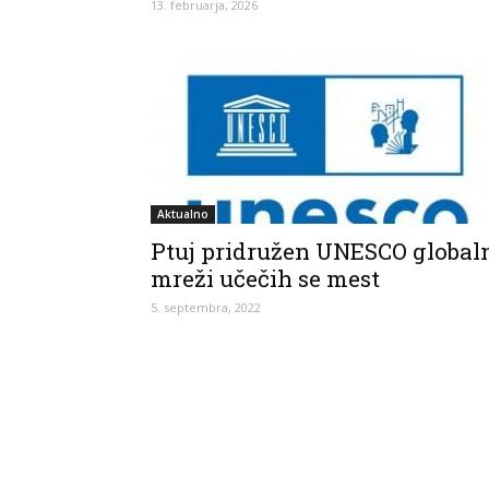
13. februarja, 2026
Aktualno
Ptuj pridružen UNESCO global
mreži učečih se mest
5. septembra, 2022