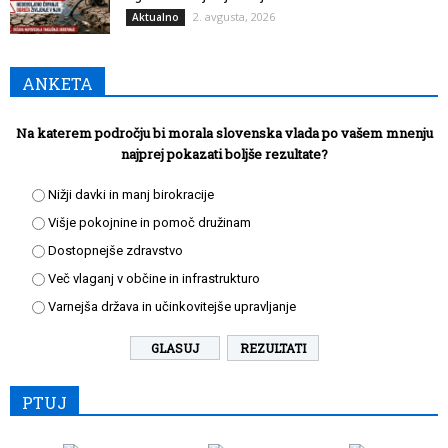
2. avgusta, 2026
Aktualno
ANKETA
Na katerem področju bi morala slovenska vlada po vašem mnenju
najprej pokazati boljše rezultate?
Nižji davki in manj birokracije
Višje pokojnine in pomoč družinam
Dostopnejše zdravstvo
Več vlaganj v občine in infrastrukturo
Varnejša država in učinkovitejše upravljanje
REZULTATI
PTUJ