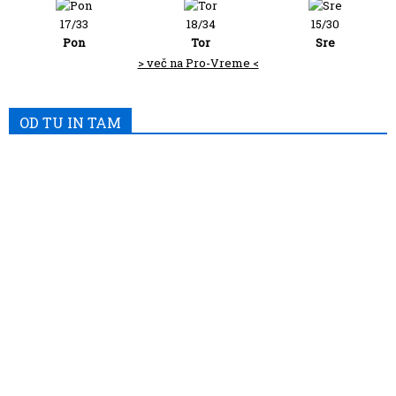
17/33
18/34
15/30
Pon
Tor
Sre
> več na Pro-Vreme <
OD TU IN TAM