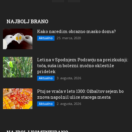
NAJBOLJ BRANO
Kako naredim obrazno masko doma?
25. marca, 2020
Aktualno
Letina v Spodnjem Podravju na preizkušnji:
toča, suša in bolezni močno oklestile
pridelek
3. avgusta, 2026
Aktualno
Ptuj se vrača v leto 1300: Ožbaltov sejem bo
znova napolnil ulice starega mesta
2. avgusta, 2026
Aktualno