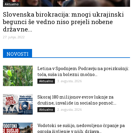
Aktualno
Slovenska birokracija: mnogi ukrajinski
begunci še vedno niso prejeli nobene
državne...
27. julija, 2022
NOVOSTI
Letina v Spodnjem Podravju na preizkušnji:
toča, suša in bolezni močno...
3. avgusta, 2026
Aktualno
Skoraj 180 milijonov evrov luknje za
družine, invalide in socialno pomoč:...
2. avgusta, 2026
Aktualno
Vodotoki se sušijo, nedovoljeno črpanje pa
ogroža življenje v njih: država...