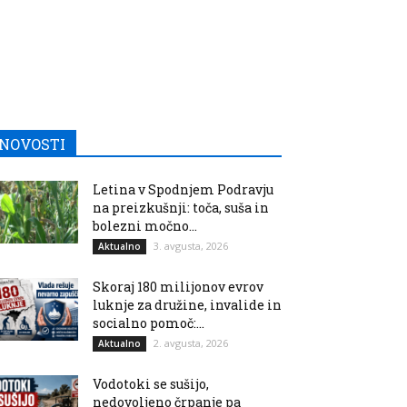
NOVOSTI
Letina v Spodnjem Podravju
na preizkušnji: toča, suša in
bolezni močno...
3. avgusta, 2026
Aktualno
Skoraj 180 milijonov evrov
luknje za družine, invalide in
socialno pomoč:...
2. avgusta, 2026
Aktualno
Vodotoki se sušijo,
nedovoljeno črpanje pa