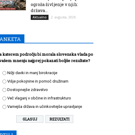
ogroža življenje v njih:
država...
2. avgusta, 2026
Aktualno
ANKETA
a katerem področju bi morala slovenska vlada po
vašem mnenju najprej pokazati boljše rezultate?
Nižji davki in manj birokracije
Višje pokojnine in pomoč družinam
Dostopnejše zdravstvo
Več vlaganj v občine in infrastrukturo
Varnejša država in učinkovitejše upravljanje
REZULTATI