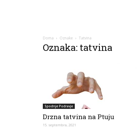
Doma
Oznake
Tatvina
Oznaka: tatvina
Spodnje Podravje
Drzna tatvina na Ptuju
15. septembra, 2021