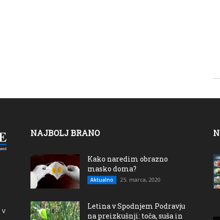
NAJBOLJ BRANO
N
Kako naredim obrazno
masko doma?
25. marca, 2020
Aktualno
Letina v Spodnjem Podravju
 v
na preizkušnji: toča, suša in