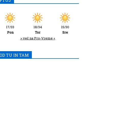
PTUJ
17/33
18/34
15/30
Pon
Tor
Sre
> več na Pro-Vreme <
OD TU IN TAM