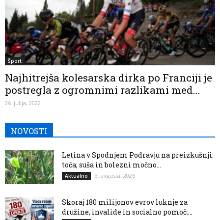
Šport
Najhitrejša kolesarska dirka po Franciji je
postregla z ogromnimi razlikami med...
26. julija, 2022
NOVOSTI
Letina v Spodnjem Podravju na preizkušnji:
toča, suša in bolezni močno...
3. avgusta, 2026
Aktualno
Skoraj 180 milijonov evrov luknje za
družine, invalide in socialno pomoč:...