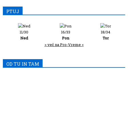
PTUJ
11/30
16/33
18/34
Ned
Pon
Tor
> več na Pro-Vreme <
OD TU IN TAM