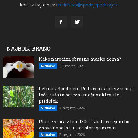
Kontaktirajte nas:
urednistvo@spodnjepodravje.si
NAJBOLJ BRANO
Kako naredim obrazno masko doma?
25. marca, 2020
Aktualno
Letina v Spodnjem Podravju na preizkušnji:
toča, suša in bolezni močno oklestile
pridelek
3. avgusta, 2026
Aktualno
Ptuj se vrača v leto 1300: Ožbaltov sejem bo
znova napolnil ulice starega mesta
2. avgusta, 2026
Aktualno