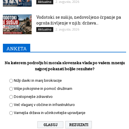
2. avgusta, 2026
Aktualno
Vodotoki se sušijo, nedovoljeno črpanje pa
ogroža življenje v njih: država...
2. avgusta, 2026
Aktualno
ANKETA
Na katerem področju bi morala slovenska vlada po vašem mnenju
najprej pokazati boljše rezultate?
Nižji davki in manj birokracije
Višje pokojnine in pomoč družinam
Dostopnejše zdravstvo
Več vlaganj v občine in infrastrukturo
Varnejša država in učinkovitejše upravljanje
REZULTATI