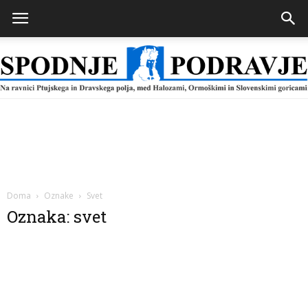
Spodnje
Podravje
Doma
Oznake
Svet
Oznaka: svet