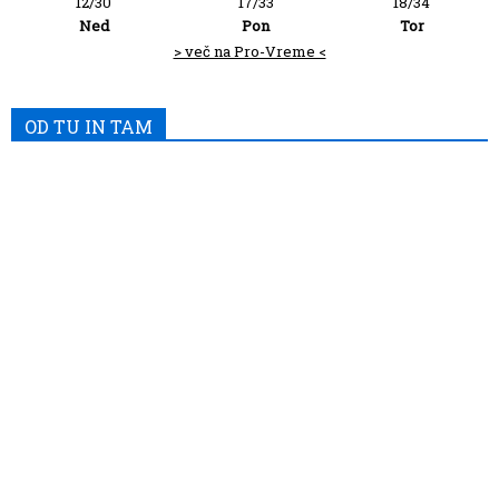
12/30
17/33
18/34
Ned
Pon
Tor
> več na Pro-Vreme <
OD TU IN TAM