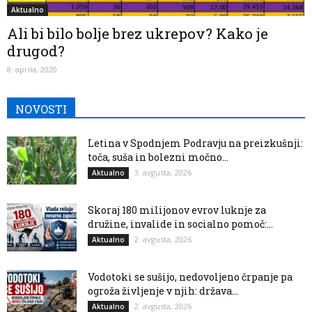
Aktualno
Ali bi bilo bolje brez ukrepov? Kako je
drugod?
8. aprila, 2020
NOVOSTI
Letina v Spodnjem Podravju na preizkušnji:
toča, suša in bolezni močno...
3. avgusta, 2026
Aktualno
Skoraj 180 milijonov evrov luknje za
družine, invalide in socialno pomoč:...
2. avgusta, 2026
Aktualno
Vodotoki se sušijo, nedovoljeno črpanje pa
ogroža življenje v njih: država...
2. avgusta, 2026
Aktualno