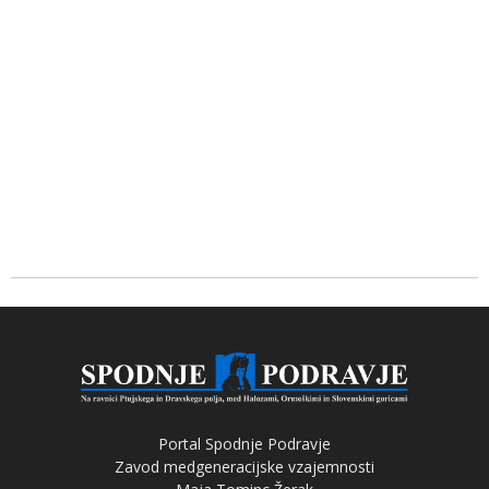
Portal Spodnje Podravje
Zavod medgeneracijske vzajemnosti