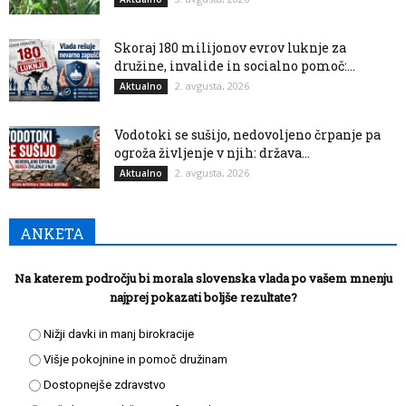
Skoraj 180 milijonov evrov luknje za
družine, invalide in socialno pomoč:...
2. avgusta, 2026
Aktualno
Vodotoki se sušijo, nedovoljeno črpanje pa
ogroža življenje v njih: država...
2. avgusta, 2026
Aktualno
ANKETA
Na katerem področju bi morala slovenska vlada po vašem mnenju
najprej pokazati boljše rezultate?
Nižji davki in manj birokracije
Višje pokojnine in pomoč družinam
Dostopnejše zdravstvo