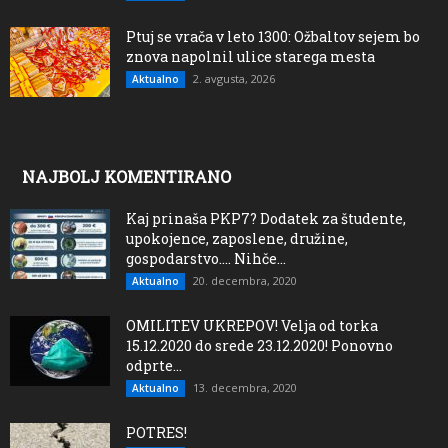
Ptuj se vrača v leto 1300: Ožbaltov sejem bo
znova napolnil ulice starega mesta
2. avgusta, 2026
Aktualno
NAJBOLJ KOMENTIRANO
Kaj prinaša PKP7? Dodatek za študente,
upokojence, zaposlene, družine,
gospodarstvo…. Nihče...
20. decembra, 2020
Aktualno
OMILITEV UKREPOV! Velja od torka
15.12.2020 do srede 23.12.2020! Ponovno
odprte...
13. decembra, 2020
Aktualno
POTRES!