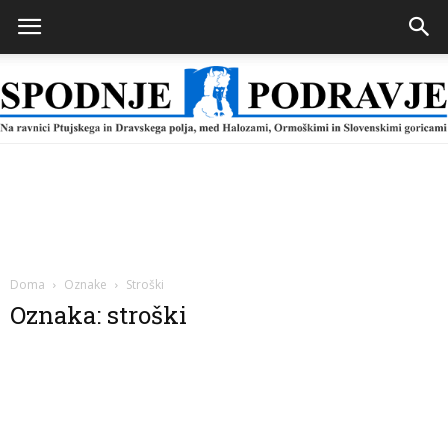
Spodnje
Podravje
Doma
Oznake
Stroški
Oznaka: stroški