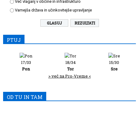
Več vlaganj v občine in infrastrukturo
Varnejša država in učinkovitejše upravljanje
REZULTATI
PTUJ
17/33
18/34
15/30
Pon
Tor
Sre
> več na Pro-Vreme <
OD TU IN TAM