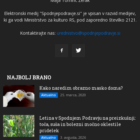
Maja Tominc Žerak
Elektronski medij "Spodnjepodravje.si" je vpisan v razvid medijev,
ki ga vodi Ministrstvo za kulturo RS, pod zaporedno številko 2121.
Kontaktirajte nas:
urednistvo@spodnjepodravje.si
NAJBOLJ BRANO
Kako naredim obrazno masko doma?
25. marca, 2020
Aktualno
Letina v Spodnjem Podravju na preizkušnji:
toča, suša in bolezni močno oklestile
pridelek
3. avgusta, 2026
Aktualno