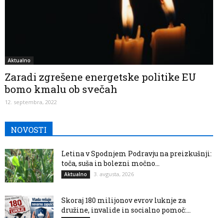
Aktualno
Zaradi zgrešene energetske politike EU
bomo kmalu ob svečah
12. septembra, 2022
NOVOSTI
Letina v Spodnjem Podravju na preizkušnji:
toča, suša in bolezni močno...
3. avgusta, 2026
Aktualno
Skoraj 180 milijonov evrov luknje za
družine, invalide in socialno pomoč:...