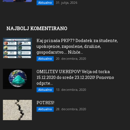
31. julija, 2026
Aktualno
NAJBOLJ KOMENTIRANO
Kaj prinaša PKP7? Dodatek za študente,
upokojence, zaposlene, družine,
gospodarstvo…. Nihče...
20. decembra, 2020
Aktualno
OMILITEV UKREPOV! Velja od torka
15.12.2020 do srede 23.12.2020! Ponovno
odprte...
13. decembra, 2020
Aktualno
POTRES!
28. decembra, 2020
Aktualno