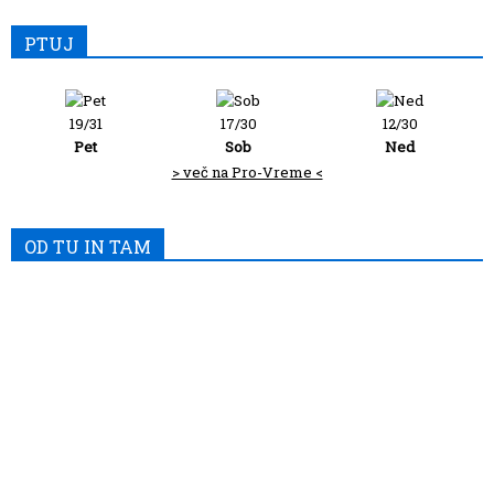
PTUJ
19/31
17/30
12/30
Pet
Sob
Ned
> več na Pro-Vreme <
OD TU IN TAM