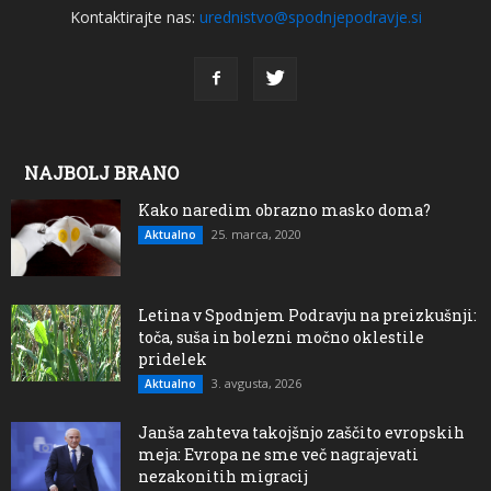
Kontaktirajte nas:
urednistvo@spodnjepodravje.si
NAJBOLJ BRANO
Kako naredim obrazno masko doma?
25. marca, 2020
Aktualno
Letina v Spodnjem Podravju na preizkušnji:
toča, suša in bolezni močno oklestile
pridelek
3. avgusta, 2026
Aktualno
Janša zahteva takojšnjo zaščito evropskih
meja: Evropa ne sme več nagrajevati
nezakonitih migracij