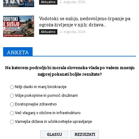
2. avgusta, 2026
Aktualno
Vodotoki se sušijo, nedovoljeno črpanje pa
ogroža življenje v njih: država...
2. avgusta, 2026
Aktualno
ANKETA
Na katerem področju bi morala slovenska vlada po vašem mnenju
najprej pokazati boljše rezultate?
Nižji davki in manj birokracije
Višje pokojnine in pomoč družinam
Dostopnejše zdravstvo
Več vlaganj v občine in infrastrukturo
Varnejša država in učinkovitejše upravljanje
REZULTATI