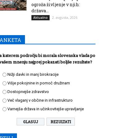
ogroža življenje v njih:
država...
2. avgusta, 2026
Aktualno
ANKETA
a katerem področju bi morala slovenska vlada po
vašem mnenju najprej pokazati boljše rezultate?
Nižji davki in manj birokracije
Višje pokojnine in pomoč družinam
Dostopnejše zdravstvo
Več vlaganj v občine in infrastrukturo
Varnejša država in učinkovitejše upravljanje
REZULTATI