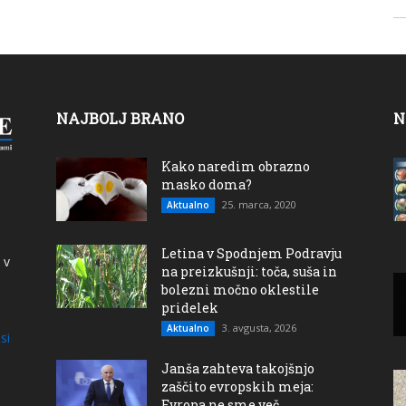
NAJBOLJ BRANO
N
Kako naredim obrazno
masko doma?
25. marca, 2020
Aktualno
Letina v Spodnjem Podravju
 v
na preizkušnji: toča, suša in
bolezni močno oklestile
pridelek
3. avgusta, 2026
Aktualno
si
Janša zahteva takojšnjo
zaščito evropskih meja:
Evropa ne sme več