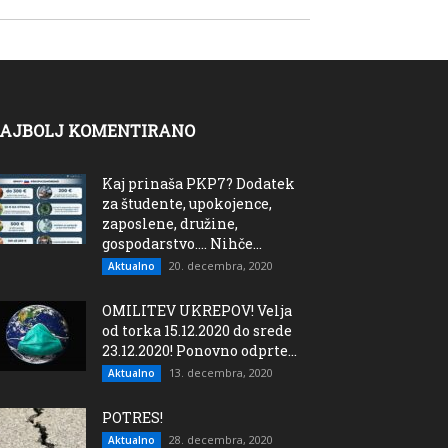
AJBOLJ KOMENTIRANO
Kaj prinaša PKP7? Dodatek
za študente, upokojence,
zaposlene, družine,
gospodarstvo…. Nihče...
20. decembra, 2020
Aktualno
OMILITEV UKREPOV! Velja
od torka 15.12.2020 do srede
23.12.2020! Ponovno odprte...
13. decembra, 2020
Aktualno
POTRES!
28. decembra, 2020
Aktualno