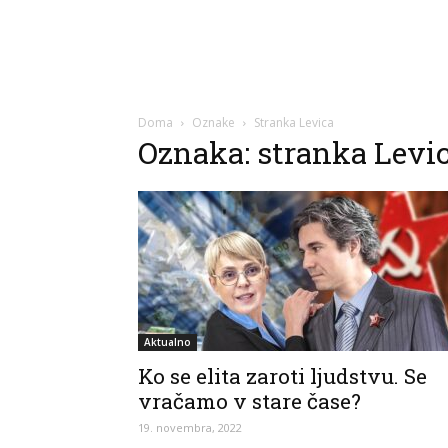
Doma
Oznake
Stranka Levica
Oznaka: stranka Levi
Aktualno
Ko se elita zaroti ljudstvu. Se
vračamo v stare čase?
19. novembra, 2022