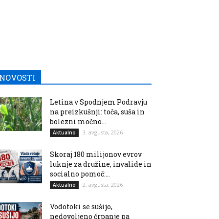
NOVOSTI
Letina v Spodnjem Podravju
na preizkušnji: toča, suša in
bolezni močno...
3. avgusta, 2026
Aktualno
Skoraj 180 milijonov evrov
luknje za družine, invalide in
socialno pomoč:...
2. avgusta, 2026
Aktualno
Vodotoki se sušijo,
nedovoljeno črpanje pa