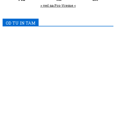
> več na Pro-Vreme <
OD TU IN TAM