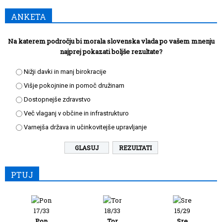
ANKETA
Na katerem področju bi morala slovenska vlada po vašem mnenju
najprej pokazati boljše rezultate?
Nižji davki in manj birokracije
Višje pokojnine in pomoč družinam
Dostopnejše zdravstvo
Več vlaganj v občine in infrastrukturo
Varnejša država in učinkovitejše upravljanje
REZULTATI
PTUJ
17/33
18/33
15/29
Pon
Tor
Sre