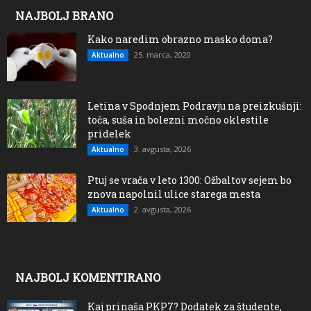
NAJBOLJ BRANO
Kako naredim obrazno masko doma?
25. marca, 2020
Aktualno
Letina v Spodnjem Podravju na preizkušnji:
toča, suša in bolezni močno oklestile
pridelek
3. avgusta, 2026
Aktualno
Ptuj se vrača v leto 1300: Ožbaltov sejem bo
znova napolnil ulice starega mesta
2. avgusta, 2026
Aktualno
NAJBOLJ KOMENTIRANO
Kaj prinaša PKP7? Dodatek za študente,