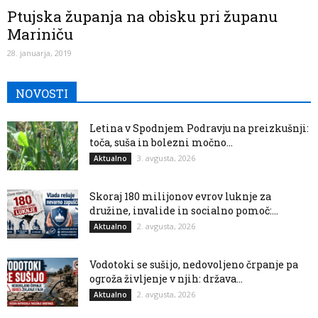
Ptujska županja na obisku pri županu
Mariniču
28. januarja, 2019
NOVOSTI
Letina v Spodnjem Podravju na preizkušnji:
toča, suša in bolezni močno...
3. avgusta, 2026
Aktualno
Skoraj 180 milijonov evrov luknje za
družine, invalide in socialno pomoč:...
2. avgusta, 2026
Aktualno
Vodotoki se sušijo, nedovoljeno črpanje pa
ogroža življenje v njih: država...
2. avgusta, 2026
Aktualno