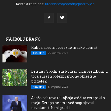
Kontaktirajte nas:
urednistvo@spodnjepodravje.si
NAJBOLJ BRANO
Kako naredim obrazno masko doma?
25. marca, 2020
Aktualno
Letina v Spodnjem Podravju na preizkušnji:
toča, suša in bolezni močno oklestile
pridelek
3. avgusta, 2026
Aktualno
Janša zahteva takojšnjo zaščito evropskih
meja: Evropa ne sme več nagrajevati
nezakonitih migracij