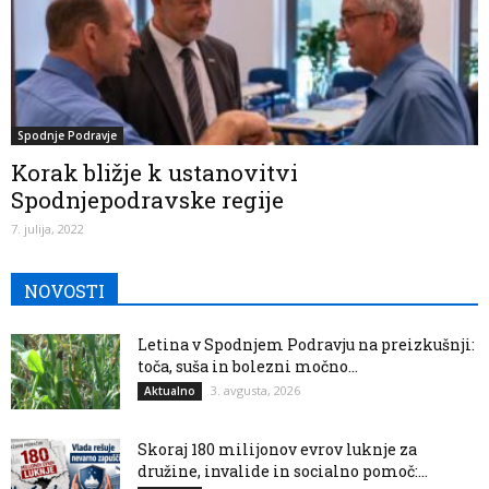
Spodnje Podravje
Korak bližje k ustanovitvi
Spodnjepodravske regije
7. julija, 2022
NOVOSTI
Letina v Spodnjem Podravju na preizkušnji:
toča, suša in bolezni močno...
3. avgusta, 2026
Aktualno
Skoraj 180 milijonov evrov luknje za
družine, invalide in socialno pomoč:...