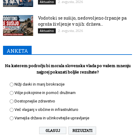
2. avgusta, 2026
Aktualno
Vodotoki se sušijo, nedovoljeno črpanje pa
ogroža življenje v njih: država...
2. avgusta, 2026
Aktualno
ANKETA
Na katerem področju bi morala slovenska vlada po vašem mnenju
najprej pokazati boljše rezultate?
Nižji davki in manj birokracije
Višje pokojnine in pomoč družinam
Dostopnejše zdravstvo
Več vlaganj v občine in infrastrukturo
Varnejša država in učinkovitejše upravljanje
REZULTATI