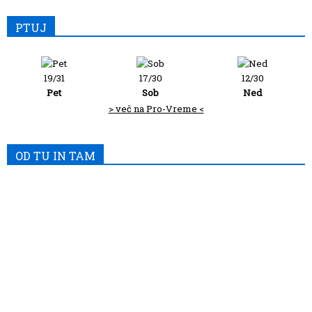
PTUJ
19/31
17/30
12/30
Pet
Sob
Ned
> več na Pro-Vreme <
OD TU IN TAM