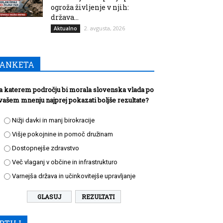
ogroža življenje v njih:
država...
2. avgusta, 2026
Aktualno
ANKETA
a katerem področju bi morala slovenska vlada po
vašem mnenju najprej pokazati boljše rezultate?
Nižji davki in manj birokracije
Višje pokojnine in pomoč družinam
Dostopnejše zdravstvo
Več vlaganj v občine in infrastrukturo
Varnejša država in učinkovitejše upravljanje
REZULTATI