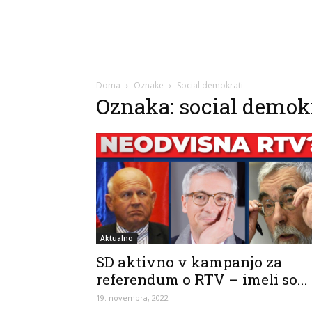
Doma
Oznake
Social demokrati
Oznaka: social demok
Aktualno
SD aktivno v kampanjo za
referendum o RTV – imeli so...
19. novembra, 2022