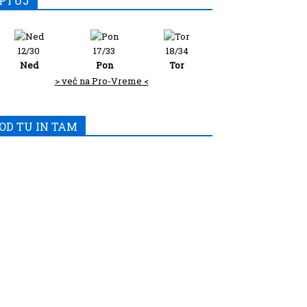
PTUJ
12/30
17/33
18/34
Ned
Pon
Tor
> več na Pro-Vreme <
OD TU IN TAM