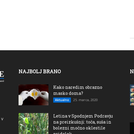
NAJBOLJ BRANO
N
Kako naredim obrazno
masko doma?
25. marca, 2020
Aktualno
Letina v Spodnjem Podravju
 v
na preizkušnji: toča, suša in
bolezni močno oklestile
pridelek