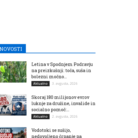
NOVOSTI
Letina v Spodnjem Podravju
na preizkušnji: toča, suša in
bolezni močno...
3. avgusta, 2026
Aktualno
Skoraj 180 milijonov evrov
luknje za družine, invalide in
socialno pomoč:...
2. avgusta, 2026
Aktualno
Vodotoki se sušijo,
nedovoljeno črpanje pa