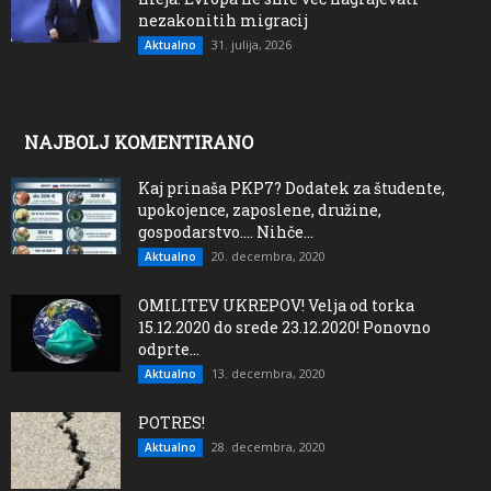
nezakonitih migracij
31. julija, 2026
Aktualno
NAJBOLJ KOMENTIRANO
Kaj prinaša PKP7? Dodatek za študente,
upokojence, zaposlene, družine,
gospodarstvo…. Nihče...
20. decembra, 2020
Aktualno
OMILITEV UKREPOV! Velja od torka
15.12.2020 do srede 23.12.2020! Ponovno
odprte...
13. decembra, 2020
Aktualno
POTRES!
28. decembra, 2020
Aktualno