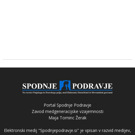
Portal Spodnje Podravje
Zavod medgeneracijske vzajemnosti
Maja Tominc Žerak
Elektronski medij "Spodnjepodravje.si" je vpisan v razvid medijev,