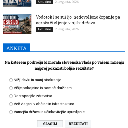
2. avgusta, 2026
Aktualno
Vodotoki se sušijo, nedovoljeno črpanje pa
ogroža življenje v njih: država...
2. avgusta, 2026
Aktualno
ANKETA
Na katerem področju bi morala slovenska vlada po vašem mnenju
najprej pokazati boljše rezultate?
Nižji davki in manj birokracije
Višje pokojnine in pomoč družinam
Dostopnejše zdravstvo
Več vlaganj v občine in infrastrukturo
Varnejša država in učinkovitejše upravljanje
REZULTATI