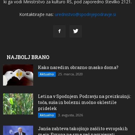
ki ga vodi Ministrstvo za kulturo RS, pod zaporedno številko 2121.
Kontaktirajte nas:
urednistvo@spodnjepodravje.si
NAJBOLJ BRANO
Kako naredim obrazno masko doma?
25. marca, 2020
Aktualno
Letina v Spodnjem Podravju na preizkušnji:
toča, suša in bolezni močno oklestile
pridelek
3. avgusta, 2026
Aktualno
Janša zahteva takojšnjo zaščito evropskih
meja: Evropa ne sme več nagrajevati