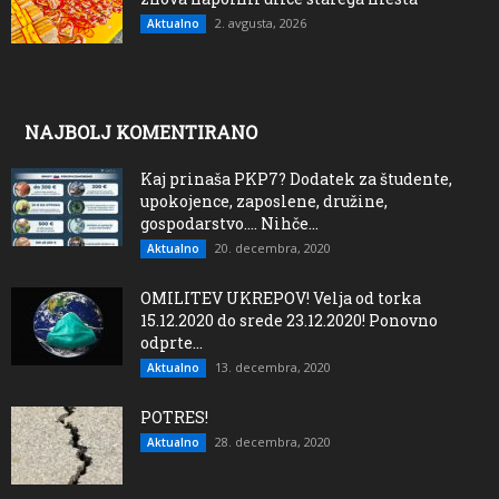
2. avgusta, 2026
Aktualno
NAJBOLJ KOMENTIRANO
Kaj prinaša PKP7? Dodatek za študente,
upokojence, zaposlene, družine,
gospodarstvo…. Nihče...
20. decembra, 2020
Aktualno
OMILITEV UKREPOV! Velja od torka
15.12.2020 do srede 23.12.2020! Ponovno
odprte...
13. decembra, 2020
Aktualno
POTRES!
28. decembra, 2020
Aktualno