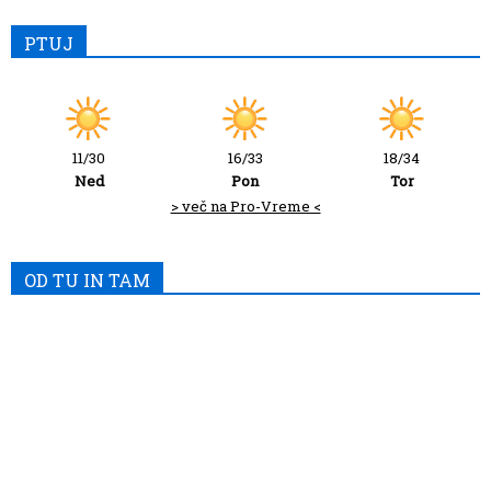
PTUJ
11/30
16/33
18/34
Ned
Pon
Tor
> več na Pro-Vreme <
OD TU IN TAM