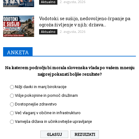
2. avgusta, 2026
Aktualno
Vodotoki se sušijo, nedovoljeno črpanje pa
ogroža življenje v njih: država...
2. avgusta, 2026
Aktualno
ANKETA
Na katerem področju bi morala slovenska vlada po vašem mnenju
najprej pokazati boljše rezultate?
Nižji davki in manj birokracije
Višje pokojnine in pomoč družinam
Dostopnejše zdravstvo
Več vlaganj v občine in infrastrukturo
Varnejša država in učinkovitejše upravljanje
REZULTATI