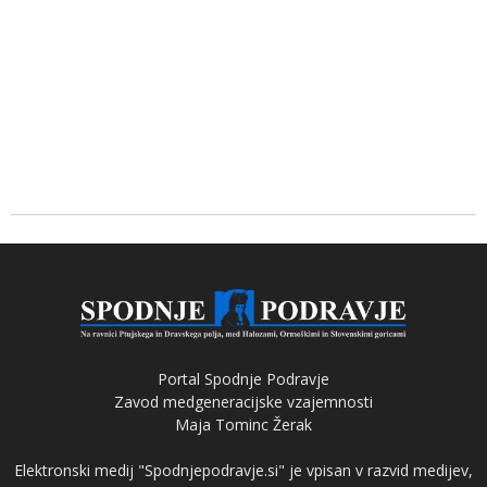
Portal Spodnje Podravje
Zavod medgeneracijske vzajemnosti
Maja Tominc Žerak
Elektronski medij "Spodnjepodravje.si" je vpisan v razvid medijev,