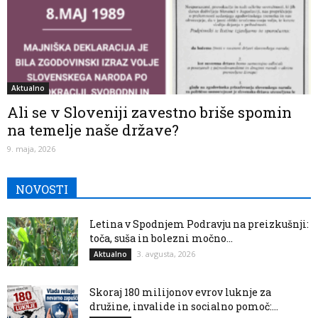
Aktualno
Ali se v Sloveniji zavestno briše spomin
na temelje naše države?
9. maja, 2026
NOVOSTI
Letina v Spodnjem Podravju na preizkušnji:
toča, suša in bolezni močno...
3. avgusta, 2026
Aktualno
Skoraj 180 milijonov evrov luknje za
družine, invalide in socialno pomoč:...