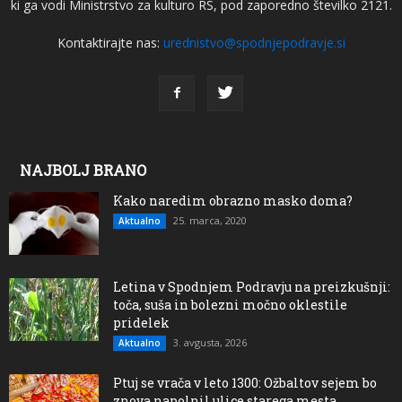
ki ga vodi Ministrstvo za kulturo RS, pod zaporedno številko 2121.
Kontaktirajte nas:
urednistvo@spodnjepodravje.si
NAJBOLJ BRANO
Kako naredim obrazno masko doma?
25. marca, 2020
Aktualno
Letina v Spodnjem Podravju na preizkušnji:
toča, suša in bolezni močno oklestile
pridelek
3. avgusta, 2026
Aktualno
Ptuj se vrača v leto 1300: Ožbaltov sejem bo
znova napolnil ulice starega mesta