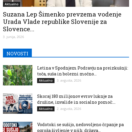
Aktualno
Suzana Lep Šimenko prevzema vodenje
Urada Vlade republike Slovenije za
Slovence...
3. junija, 2026
NOVOSTI
Letina v Spodnjem Podravju na preizkušnji:
toča, suša in bolezni močno...
3. avgusta, 2026
Aktualno
Skoraj 180 milijonov evrov luknje za
družine, invalide in socialno pomoč:...
2. avgusta, 2026
Aktualno
Vodotoki se sušijo, nedovoljeno črpanje pa
ogroža življenje v njih: država...