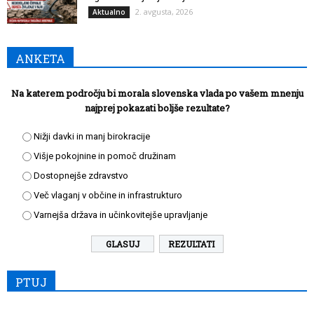
2. avgusta, 2026
Aktualno
ANKETA
Na katerem področju bi morala slovenska vlada po vašem mnenju
najprej pokazati boljše rezultate?
Nižji davki in manj birokracije
Višje pokojnine in pomoč družinam
Dostopnejše zdravstvo
Več vlaganj v občine in infrastrukturo
Varnejša država in učinkovitejše upravljanje
REZULTATI
PTUJ