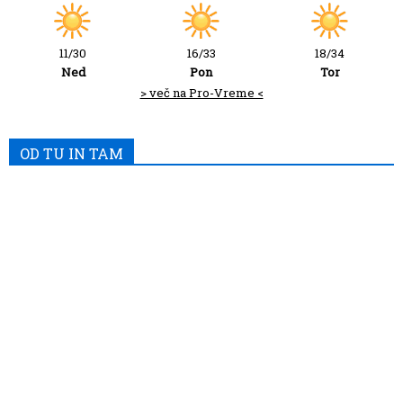
11/30
16/33
18/34
Ned
Pon
Tor
> več na Pro-Vreme <
OD TU IN TAM