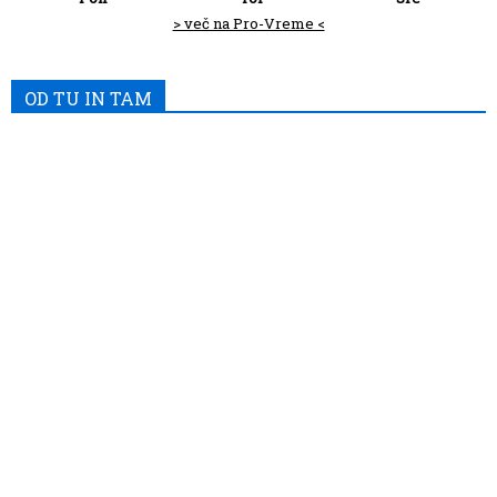
> več na Pro-Vreme <
OD TU IN TAM