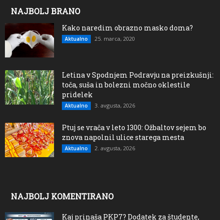
NAJBOLJ BRANO
Kako naredim obrazno masko doma?
25. marca, 2020
Aktualno
Letina v Spodnjem Podravju na preizkušnji:
toča, suša in bolezni močno oklestile
pridelek
3. avgusta, 2026
Aktualno
Ptuj se vrača v leto 1300: Ožbaltov sejem bo
znova napolnil ulice starega mesta
2. avgusta, 2026
Aktualno
NAJBOLJ KOMENTIRANO
Kaj prinaša PKP7? Dodatek za študente,