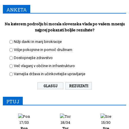
ANKETA
Na katerem področju bi morala slovenska vlada po vašem mnenju
najprej pokazati boljše rezultate?
Nižji davki in manj birokracije
Višje pokojnine in pomoč družinam
Dostopnejše zdravstvo
Več vlaganj v občine in infrastrukturo
Varnejša država in učinkovitejše upravljanje
REZULTATI
PTUJ
17/33
18/34
15/30
Pon
Tor
Sre