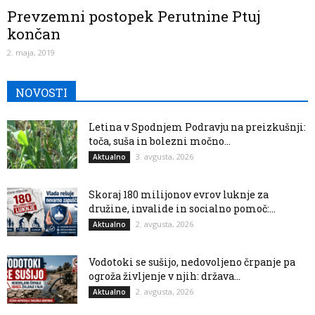
Prevzemni postopek Perutnine Ptuj
končan
2. maja, 2019
NOVOSTI
Letina v Spodnjem Podravju na preizkušnji:
toča, suša in bolezni močno...
3. avgusta, 2026
Aktualno
Skoraj 180 milijonov evrov luknje za
družine, invalide in socialno pomoč:...
2. avgusta, 2026
Aktualno
Vodotoki se sušijo, nedovoljeno črpanje pa
ogroža življenje v njih: država...
2. avgusta, 2026
Aktualno