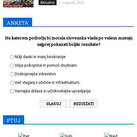
2. avgusta, 2026
Aktualno
ANKETA
Na katerem področju bi morala slovenska vlada po vašem mnenju
najprej pokazati boljše rezultate?
Nižji davki in manj birokracije
Višje pokojnine in pomoč družinam
Dostopnejše zdravstvo
Več vlaganj v občine in infrastrukturo
Varnejša država in učinkovitejše upravljanje
REZULTATI
PTUJ