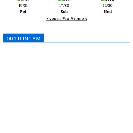
19/31
17/30
12/30
Pet
Sob
Ned
> več na Pro-Vreme <
OD TU IN TAM