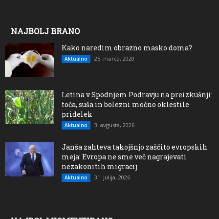
NAJBOLJ BRANO
Kako naredim obrazno masko doma?
25. marca, 2020
Aktualno
Letina v Spodnjem Podravju na preizkušnji:
toča, suša in bolezni močno oklestile
pridelek
3. avgusta, 2026
Aktualno
Janša zahteva takojšnjo zaščito evropskih
meja: Evropa ne sme več nagrajevati
nezakonitih migracij
31. julija, 2026
Aktualno