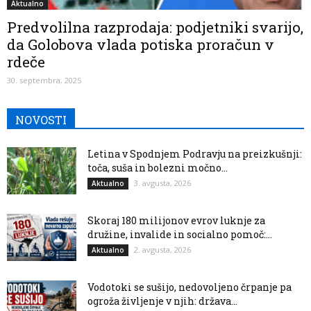
Aktualno
Predvolilna razprodaja: podjetniki svarijo,
da Golobova vlada potiska proračun v
rdeče
30. septembra, 2025
NOVOSTI
Letina v Spodnjem Podravju na preizkušnji:
toča, suša in bolezni močno...
3. avgusta, 2026
Aktualno
Skoraj 180 milijonov evrov luknje za
družine, invalide in socialno pomoč:...
2. avgusta, 2026
Aktualno
Vodotoki se sušijo, nedovoljeno črpanje pa
ogroža življenje v njih: država...