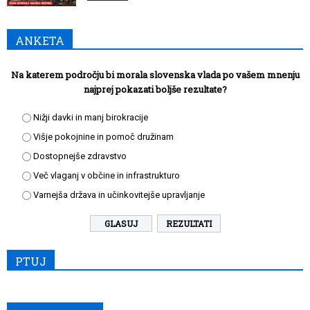
ANKETA
Na katerem področju bi morala slovenska vlada po vašem mnenju
najprej pokazati boljše rezultate?
Nižji davki in manj birokracije
Višje pokojnine in pomoč družinam
Dostopnejše zdravstvo
Več vlaganj v občine in infrastrukturo
Varnejša država in učinkovitejše upravljanje
REZULTATI
PTUJ