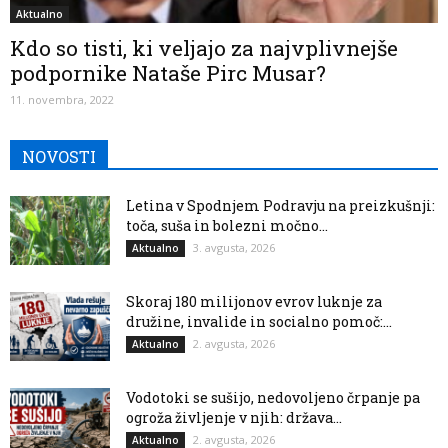
Aktualno
Kdo so tisti, ki veljajo za najvplivnejše
podpornike Nataše Pirc Musar?
11. novembra, 2022
NOVOSTI
Letina v Spodnjem Podravju na preizkušnji:
toča, suša in bolezni močno...
3. avgusta, 2026
Aktualno
Skoraj 180 milijonov evrov luknje za
družine, invalide in socialno pomoč:...
2. avgusta, 2026
Aktualno
Vodotoki se sušijo, nedovoljeno črpanje pa
ogroža življenje v njih: država...
2. avgusta, 2026
Aktualno