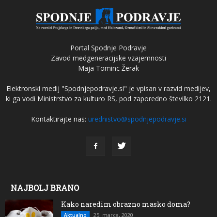
Portal Spodnje Podravje
Zavod medgeneracijske vzajemnosti
Maja Tominc Žerak
Elektronski medij "Spodnjepodravje.si" je vpisan v razvid medijev,
ki ga vodi Ministrstvo za kulturo RS, pod zaporedno številko 2121.
Kontaktirajte nas:
urednistvo@spodnjepodravje.si
NAJBOLJ BRANO
Kako naredim obrazno masko doma?
25. marca, 2020
Aktualno