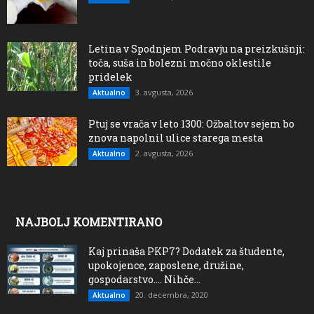
Letina v Spodnjem Podravju na preizkušnji:
toča, suša in bolezni močno oklestile
pridelek
3. avgusta, 2026
Aktualno
Ptuj se vrača v leto 1300: Ožbaltov sejem bo
znova napolnil ulice starega mesta
2. avgusta, 2026
Aktualno
NAJBOLJ KOMENTIRANO
Kaj prinaša PKP7? Dodatek za študente,
upokojence, zaposlene, družine,
gospodarstvo…. Nihče...
20. decembra, 2020
Aktualno