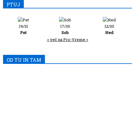
PTUJ
19/31
17/30
12/30
Pet
Sob
Ned
> več na Pro-Vreme <
OD TU IN TAM