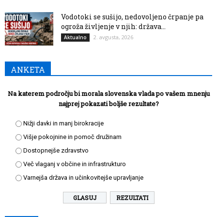
Vodotoki se sušijo, nedovoljeno črpanje pa
ogroža življenje v njih: država...
2. avgusta, 2026
Aktualno
ANKETA
Na katerem področju bi morala slovenska vlada po vašem mnenju
najprej pokazati boljše rezultate?
Nižji davki in manj birokracije
Višje pokojnine in pomoč družinam
Dostopnejše zdravstvo
Več vlaganj v občine in infrastrukturo
Varnejša država in učinkovitejše upravljanje
REZULTATI