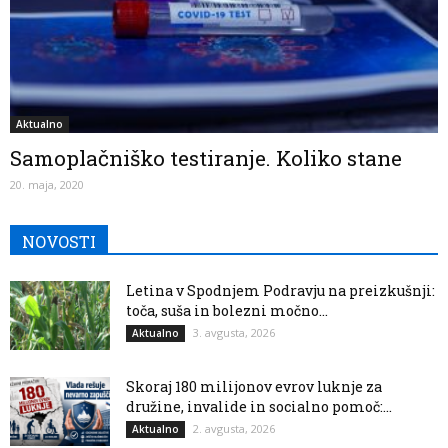
Aktualno
Samoplačniško testiranje. Koliko stane
20. maja, 2020
NOVOSTI
Letina v Spodnjem Podravju na preizkušnji:
toča, suša in bolezni močno...
3. avgusta, 2026
Aktualno
Skoraj 180 milijonov evrov luknje za
družine, invalide in socialno pomoč:...
2. avgusta, 2026
Aktualno