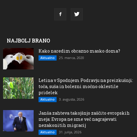
NAJBOLJ BRANO
Kako naredim obrazno masko doma?
25. marca, 2020
Aktualno
Letina v Spodnjem Podravju na preizkušnji:
toča, suša in bolezni močno oklestile
pridelek
3. avgusta, 2026
Aktualno
Janša zahteva takojšnjo zaščito evropskih
meja: Evropa ne sme več nagrajevati
nezakonitih migracij
31. julija, 2026
Aktualno